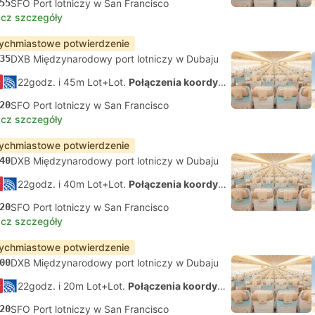
55
SFO Port lotniczy w San Francisco
cz szczegóły
ychmiastowe potwierdzenie
35
DXB Międzynarodowy port lotniczy w Dubaju
22godz. i 45m Lot+Lot.
Połączenia koordynowane na własną rękę
20
SFO Port lotniczy w San Francisco
cz szczegóły
ychmiastowe potwierdzenie
40
DXB Międzynarodowy port lotniczy w Dubaju
22godz. i 40m Lot+Lot.
Połączenia koordynowane na własną rękę
20
SFO Port lotniczy w San Francisco
cz szczegóły
ychmiastowe potwierdzenie
00
DXB Międzynarodowy port lotniczy w Dubaju
22godz. i 20m Lot+Lot.
Połączenia koordynowane na własną rękę
20
SFO Port lotniczy w San Francisco