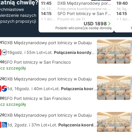
tatnią chwilę?
11:45
DXB Międzynarodowy port lotniczy w Dubaju
19:40
1d, 13godz. i 30m
Połączenia koordynowane na własną rękę
1d, 5godz. i 35m
ychmiastowe
14:15
SFO Port lotniczy w San Francisco
14:15
ierdzenie naszych
+ 1 dzień
Przylot wt, sie 11
+ 1 dzień
epszych propozycji
USD 1898
Podatki wliczone
|
za osobę dorosłą
45
DXB Międzynarodowy port lotniczy w Dubaju
19godz. i 55m Lot+Lot.
Połączenia koordynowane na własną rękę
40
SFO Port lotniczy w San Francisco
cz szczegóły
20
DXB Międzynarodowy port lotniczy w Dubaju
1d, 16godz. i 40m Lot+Lot.
Połączenia koordynowane na własną rękę
00
SFO Port lotniczy w San Francisco
cz szczegóły
20
DXB Międzynarodowy port lotniczy w Dubaju
1d, 2godz. i 37m Lot+Lot.
Połączenia koordynowane na własną rękę