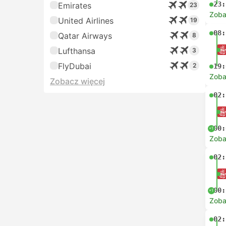
23:
Emirates
23
Zoba
United Airlines
19
08:
Qatar Airways
8
Lufthansa
3
FlyDubai
2
19:
Zoba
Zobacz więcej
02:
00:
+1
Zoba
02:
00:
+1
Zoba
02: