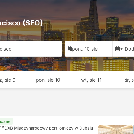
ncisco (SFO)
cisco
pon., 10 sie
+ Dod
z, sie 9
pon, sie 10
wt, sie 11
śr, 
ecane
15
DXB Międzynarodowy port lotniczy w Dubaju