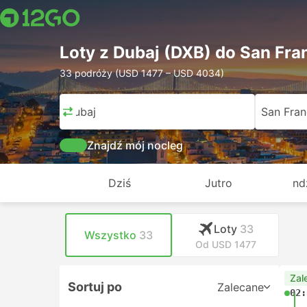
Loty z Dubaj (DXB) do San Fra
33 podróży (USD 1477 – USD 4034)
Dubaj
San Fran
Znajdź mój nocleg
Dziś
Jutro
nd
Loty
33
Wszystko
33
Od USD 1477
Zal
Sortuj po
Zalecane
02: