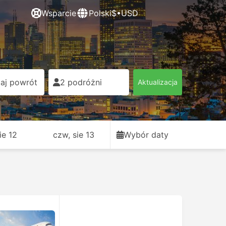
Wsparcie
Polski
$•USD
aj powrót
2 podróżni
Aktualizacja
sie 12
czw, sie 13
Wybór daty