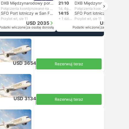
DXB Międzynarodowy port lotniczy w Dubaju
21:10
DXB Międzynarodowy port lotniczy w Dubaju
Połączenia koordynowane na własną rękę
1d, 4godz. i 5m
Połączenia koordynowane na własną rękę
SFO Port lotniczy w San Francisco
14:15
SFO Port lotniczy w San Francisco
Przylot wt, sie 11
+ 1 dzień
Przylot wt, sie 11
USD 2035
USD 2035
Podatki wliczone
|
za osobę dorosłą
Podatki wliczone
|
za osobę dorosłą
USD 3654
Rezerwuj teraz
Podatki wliczone
|
za osobę dorosłą
USD 3134
Rezerwuj teraz
Podatki wliczone
|
za osobę dorosłą