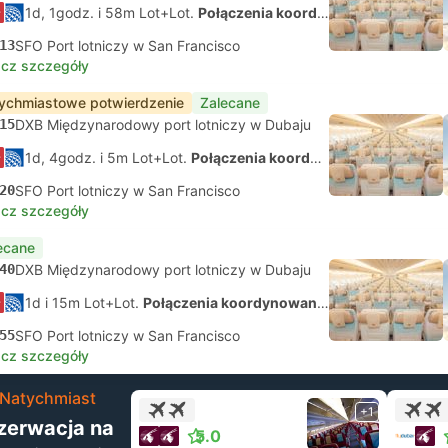
1d, 1godz. i 58m Lot+Lot.
Połączenia koordynowane na własną rękę
13
SFO Port lotniczy w San Francisco
cz szczegóły
ychmiastowe potwierdzenie
Zalecane
15
DXB Międzynarodowy port lotniczy w Dubaju
1d, 4godz. i 5m Lot+Lot.
Połączenia koordynowane na własną rękę
20
SFO Port lotniczy w San Francisco
cz szczegóły
ecane
40
DXB Międzynarodowy port lotniczy w Dubaju
1d i 15m Lot+Lot.
Połączenia koordynowane na własną rękę
55
SFO Port lotniczy w San Francisco
cz szczegóły
Natychmiast
+1
zerwacja na
5.0