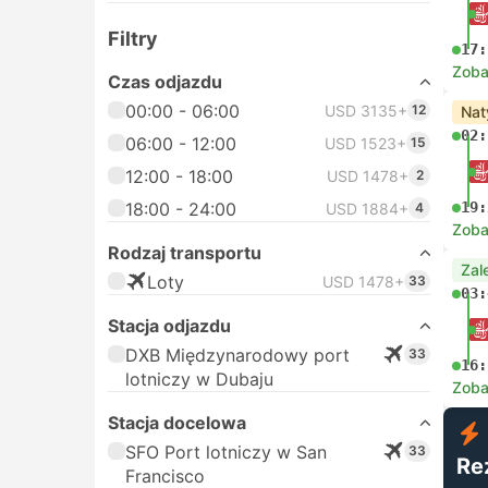
Filtry
17:
Zoba
Czas odjazdu
00:00 - 06:00
USD 3135+
12
Nat
02:
06:00 - 12:00
USD 1523+
15
12:00 - 18:00
USD 1478+
2
18:00 - 24:00
19:
USD 1884+
4
Zoba
Rodzaj transportu
Zal
Loty
USD 1478+
33
03:
Stacja odjazdu
DXB Międzynarodowy port
33
16:
lotniczy w Dubaju
Zoba
Stacja docelowa
SFO Port lotniczy w San
33
Re
Francisco