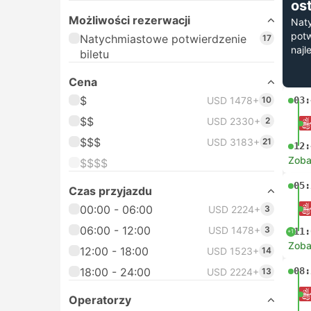
os
Możliwości rezerwacji
Nat
potw
Natychmiastowe potwierdzenie
17
najl
biletu
Cena
$
USD 1478+
10
03:
$$
USD 2330+
2
$$$
USD 3183+
21
12:
Zoba
$$$$
05:
Czas przyjazdu
00:00 - 06:00
USD 2224+
3
06:00 - 12:00
USD 1478+
3
11:
+1
Zoba
12:00 - 18:00
USD 1523+
14
18:00 - 24:00
08:
USD 2224+
13
Operatorzy