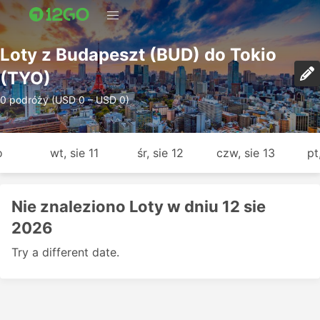
Loty z Budapeszt (BUD) do Tokio
(TYO)
0 podróży (USD 0 – USD 0)
o
wt, sie 11
śr, sie 12
czw, sie 13
pt
Nie znaleziono Loty w dniu 12 sie
2026
Try a different date.