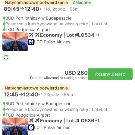
Natychmiastowe potwierdzenie
Zalecane
09:45
12:40
+1
1d, 2godz. i 55m
BUD Port lotniczy w Budapeszcie
Połączenia koordynowane na własną rękę | Lot+Lot
TGD Podgorica Airport
Economy | Lot #LO534
+1
LOT Polish Airlines
USD 280
Rezerwuj teraz
Podatki wliczone
|
za osobę dorosłą
Natychmiastowe potwierdzenie
12:45
12:40
+1
23godz. i 55m
BUD Port lotniczy w Budapeszcie
Połączenia koordynowane na własną rękę | Lot+Lot
TGD Podgorica Airport
Economy | Lot #LO536
+1
LOT Polish Airlines