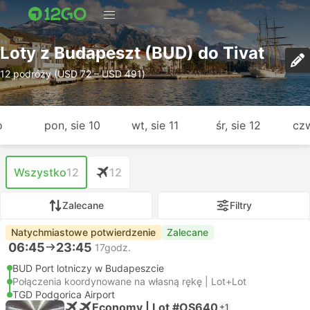
Loty z Budapeszt (BUD) do Tivat
12 podróży (USD 72 – USD 491)
o
pon, sie 10
wt, sie 11
śr, sie 12
czw
Wszystko
12
12
Zalecane
Filtry
Natychmiastowe potwierdzenie
Zalecane
06:45
23:45
17godz.
BUD Port lotniczy w Budapeszcie
Połączenia koordynowane na własną rękę | Lot+Lot
TGD Podgorica Airport
Economy | Lot #OS640
+1