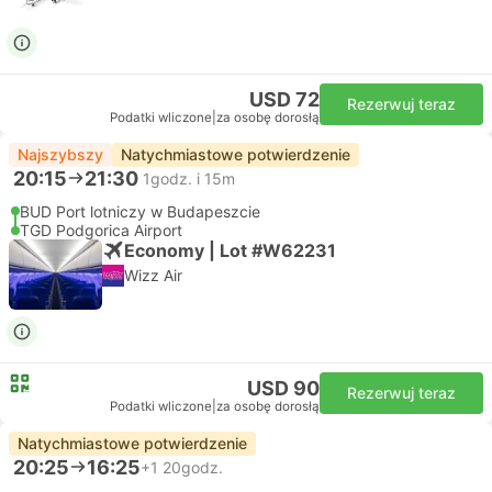
USD 72
Rezerwuj teraz
Podatki wliczone
|
za osobę dorosłą
Najszybszy
Natychmiastowe potwierdzenie
20:15
21:30
1godz. i 15m
BUD Port lotniczy w Budapeszcie
TGD Podgorica Airport
Economy | Lot #W62231
Wizz Air
USD 90
Rezerwuj teraz
Podatki wliczone
|
za osobę dorosłą
Natychmiastowe potwierdzenie
20:25
16:25
+1
20godz.