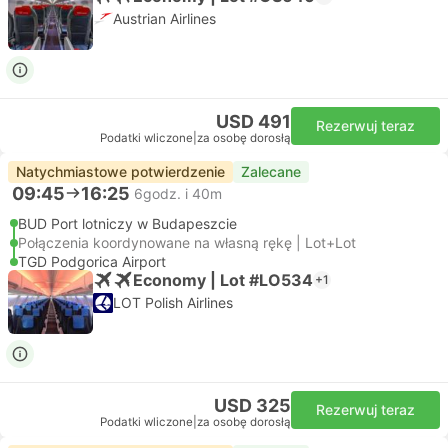
Austrian Airlines
USD 491
Rezerwuj teraz
Podatki wliczone
|
za osobę dorosłą
Natychmiastowe potwierdzenie
Zalecane
09:45
16:25
6godz. i 40m
BUD Port lotniczy w Budapeszcie
Połączenia koordynowane na własną rękę | Lot+Lot
TGD Podgorica Airport
Economy | Lot #LO534
+1
LOT Polish Airlines
USD 325
Rezerwuj teraz
Podatki wliczone
|
za osobę dorosłą