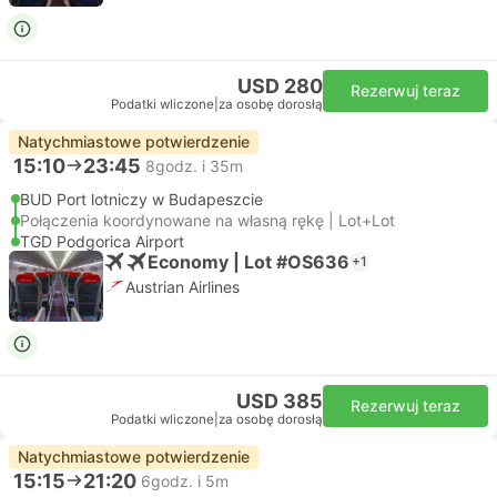
USD 280
Rezerwuj teraz
Podatki wliczone
|
za osobę dorosłą
Natychmiastowe potwierdzenie
15:10
23:45
8godz. i 35m
BUD Port lotniczy w Budapeszcie
Połączenia koordynowane na własną rękę | Lot+Lot
TGD Podgorica Airport
Economy | Lot #OS636
+1
Austrian Airlines
USD 385
Rezerwuj teraz
Podatki wliczone
|
za osobę dorosłą
Natychmiastowe potwierdzenie
15:15
21:20
6godz. i 5m