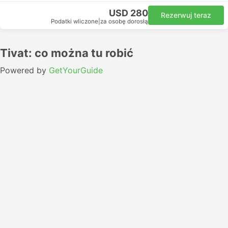
USD 280
Rezerwuj teraz
Podatki wliczone
|
za osobę dorosłą
Tivat: co można tu robić
Powered by
GetYourGuide