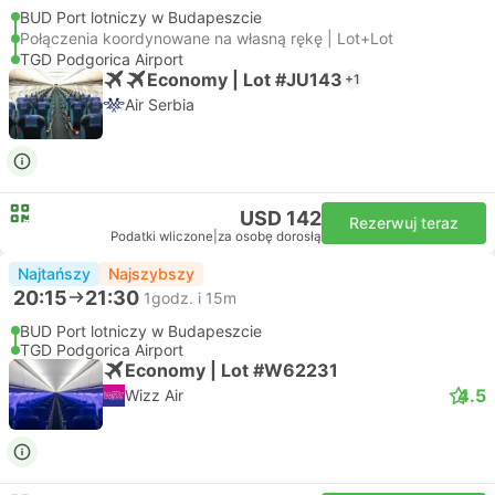
BUD Port lotniczy w Budapeszcie
Połączenia koordynowane na własną rękę | Lot+Lot
TGD Podgorica Airport
Economy | Lot #JU143
+1
Air Serbia
USD 142
Rezerwuj teraz
Podatki wliczone
|
za osobę dorosłą
Najtańszy
Najszybszy
20:15
21:30
1godz. i 15m
BUD Port lotniczy w Budapeszcie
TGD Podgorica Airport
Economy | Lot #W62231
4.5
Wizz Air