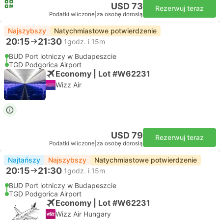
USD 73
Rezerwuj teraz
Podatki wliczone
|
za osobę dorosłą
Najszybszy
Natychmiastowe potwierdzenie
20:15
21:30
1godz. i 15m
BUD Port lotniczy w Budapeszcie
TGD Podgorica Airport
Economy | Lot #W62231
Wizz Air
USD 79
Rezerwuj teraz
Podatki wliczone
|
za osobę dorosłą
Najtańszy
Najszybszy
Natychmiastowe potwierdzenie
20:15
21:30
1godz. i 15m
BUD Port lotniczy w Budapeszcie
TGD Podgorica Airport
Economy | Lot #W62231
Wizz Air Hungary