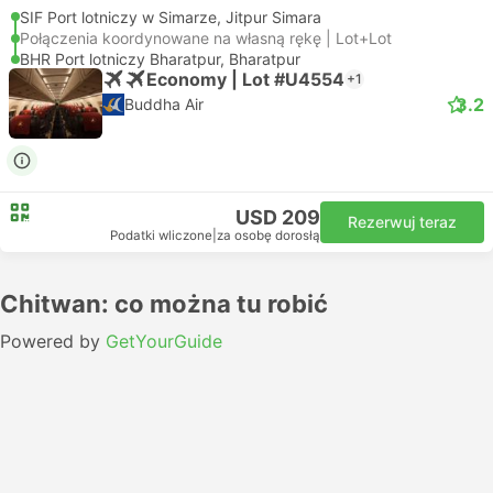
SIF Port lotniczy w Simarze, Jitpur Simara
Połączenia koordynowane na własną rękę | Lot+Lot
BHR Port lotniczy Bharatpur, Bharatpur
Economy | Lot #U4554
+1
3.2
Buddha Air
USD 209
Rezerwuj teraz
Podatki wliczone
|
za osobę dorosłą
Chitwan: co można tu robić
Powered by
GetYourGuide