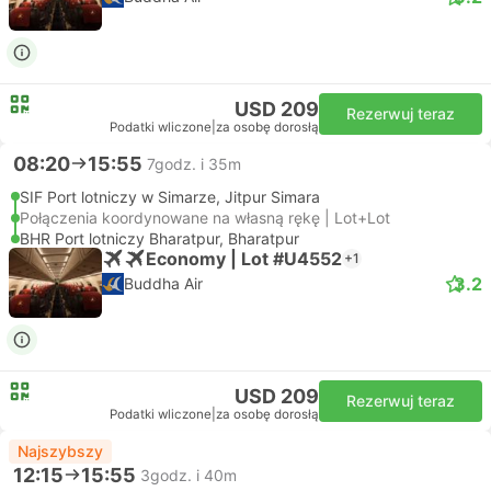
USD 209
Rezerwuj teraz
Podatki wliczone
|
za osobę dorosłą
08:20
15:55
7godz. i 35m
SIF Port lotniczy w Simarze, Jitpur Simara
Połączenia koordynowane na własną rękę | Lot+Lot
BHR Port lotniczy Bharatpur, Bharatpur
Economy | Lot #U4552
+1
3.2
Buddha Air
USD 209
Rezerwuj teraz
Podatki wliczone
|
za osobę dorosłą
Najszybszy
12:15
15:55
3godz. i 40m