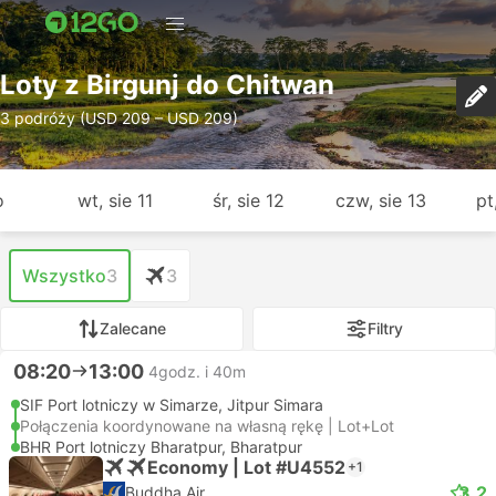
Loty z Birgunj do Chitwan
3 podróży (USD 209 – USD 209)
o
wt, sie 11
śr, sie 12
czw, sie 13
pt
Wszystko
3
3
Zalecane
Filtry
08:20
13:00
4godz. i 40m
SIF Port lotniczy w Simarze, Jitpur Simara
Połączenia koordynowane na własną rękę | Lot+Lot
BHR Port lotniczy Bharatpur, Bharatpur
Economy | Lot #U4552
+1
3.2
Buddha Air