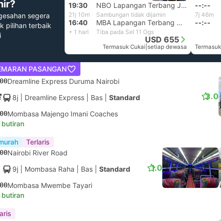
hir?
19:30
NBO Lapangan Terbang Jomo Kenyatta, Nairobi
--:--
21j 10m
Sambungan tidak dijamin
7j 46m
gesahan segera
16:40
MBA Lapangan Terbang Mombasa
--:--
k pilihan terbaik
+ 1 hari
Tiba pada Sel 11 Ogs
i
USD 655
Termasuk Cukai
|
setiap dewasa
EMARAN PASANGAN
00
Dreamline Express Duruma Nairobi
3.0
8j
| Dreamline Express
|
Bas
|
Standard
00
Mombasa Majengo Imani Coaches
 butiran
murah
Terlaris
00
Nairobi River Road
1.0
9j
| Mombasa Raha
|
Bas
|
Standard
00
Mombasa Mwembe Tayari
 butiran
aris