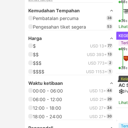
08:
Kemudahan Tempahan
Pembatalan percuma
38
16:
Pengesahan tiket segera
Lihat
53
KEG
Harga
Terl
$
USD 13+
77
09:
$$
USD 393+
13
$$$
USD 773+
2
18:
$$$$
USD 1153+
1
Kel
Waktu ketibaan
AC 
00:00 - 06:00
USD 13+
44
P
06:00 - 12:00
USD 21+
29
Lihat
12:00 - 18:00
USD 27+
34
18:00 - 24:00
USD 27+
30
Ter