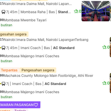
15
Nairobi Imara Daima Mall, Nairobi LapanganTerbang
1.0
7j 45m
| Mombasa Raha
|
Bas
|
Standard
00
Mombasa Mwembe Tayari
 butiran
gesahan segera
15
Nairobi Imara Daima Mall, Nairobi LapanganTerbang
1.0
7j 45m
| Imani Coach
|
Bas
|
AC Standard
00
Mombasa Majengo Imani Coaches
 butiran
 Terpantas
Pengesahan segera
00
Machakos County Mlolongo Main Footbridge, Athi River
1.0
7j
| Imani Coach
|
Bas
|
AC Standard
00
Mombasa Majengo Imani Coaches
 butiran
EMARAN PASANGAN
pantas
Terlaris