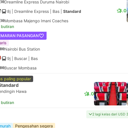
30
Dreamline Express Duruma Nairobi
3.0
8j
| Dreamline Express
|
Bas
|
Standard
30
Mombasa Majengo Imani Coaches
 butiran
EMARAN PASANGAN
aris
00
Nairobi Bus Station
9j
| Buscar
|
Bas
00
Buscar Mombasa
as paling popular
Standard
endingin Hawa
4.0
 butiran
2 lagi kelas dari USD 
murah
Pengesahan segera