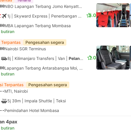
00
NBO Lapangan Terbang Jomo Kenyatta, Nairobi
5.0
1j
| Skyward Express
|
Penerbangan #OW366
|
Ekonomi
00
MBA Lapangan Terbang Mombasa
 butiran
 Terpantas
Pengesahan segera
00
Nairobi SGR Terminus
1.0
8j
| Kilimanjaro Transfers
|
Van
|
Pelancong
00
Lapangan Terbang Antarabangsa Moi, Mombasa
 butiran
si Terpantas
Pengesahan segera
--
MTI, Nairobi
5j 39m
| Impala Shuttle
|
Teksi
--
Pemindahan Hotel Mombasa
an 4pax
 butiran