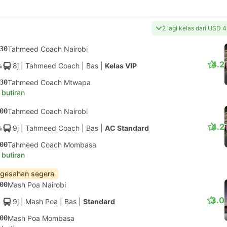
2 lagi kelas dari USD 
30
Tahmeed Coach Nairobi
4.2
8j
| Tahmeed Coach
|
Bas
|
Kelas VIP
30
Tahmeed Coach Mtwapa
 butiran
00
Tahmeed Coach Nairobi
4.2
9j
| Tahmeed Coach
|
Bas
|
AC Standard
00
Tahmeed Coach Mombasa
 butiran
gesahan segera
00
Mash Poa Nairobi
3.0
9j
| Mash Poa
|
Bas
|
Standard
00
Mash Poa Mombasa