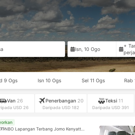
+ Ta
a
Isn, 10 Ogo
perja
d 9 Ogs
Isn 10 Ogs
Sel 11 Ogs
Rab 
Van
26
Penerbangan
20
Teksi
11
ripada USD 26
Daripada USD 182
Daripada USD 391
yorkan
35
NBO Lapangan Terbang Jomo Kenyatta, Nairobi