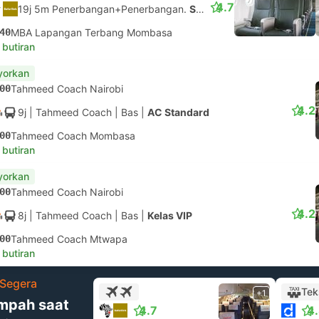
4.7
19j 5m Penerbangan+Penerbangan.
Sambungan tidak dijamin
40
MBA Lapangan Terbang Mombasa
 butiran
yorkan
00
Tahmeed Coach Nairobi
4.2
9j
| Tahmeed Coach
|
Bas
|
AC Standard
00
Tahmeed Coach Mombasa
 butiran
yorkan
00
Tahmeed Coach Nairobi
4.2
8j
| Tahmeed Coach
|
Bas
|
Kelas VIP
00
Tahmeed Coach Mtwapa
 butiran
Segera
Tek
+1
mpah saat
4.7
4