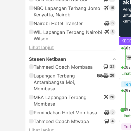
ak
NBO Lapangan Terbang Jomo
15
Pen
Kenyatta, Nairobi
untu
kam
Nairobi Hotel Transfer
6
WIL Lapangan Terbang Nairobi
5
Wilson
KEG
Lihat lanjut
10:
Stesen Ketibaan
Tahmeed Coach Mombasa
32
18:
Lihat
Lapangan Terbang
26
Antarabangsa Moi,
Ter
Mombasa
20:
MBA Lapangan Terbang
20
Mombasa
05:
+1
Pemindahan Hotel Mombasa
5
Lihat
Tahmeed Coach Mtwapa
4
Terl
Lihat lanjut