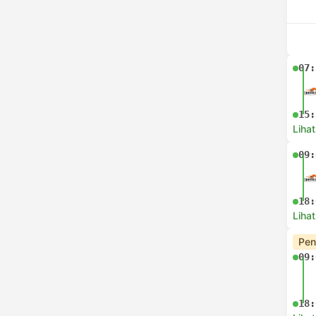
07:
15:
Lihat
09:
18:
Lihat
Pen
09:
18: