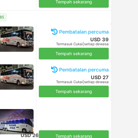
Tempah sekarang
485
Pembatalan percuma
USD 39
Termasuk Cukai
|
setiap dewasa
Tempah sekarang
Pembatalan percuma
USD 27
Termasuk Cukai
|
setiap dewasa
Tempah sekarang
USD 26
Tempah sekarang