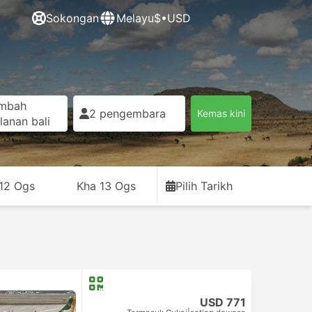
Sokongan
Melayu
$•USD
mbah
2 pengembara
Kemas kini
lanan bali
12 Ogs
Kha 13 Ogs
Pilih Tarikh
USD 771