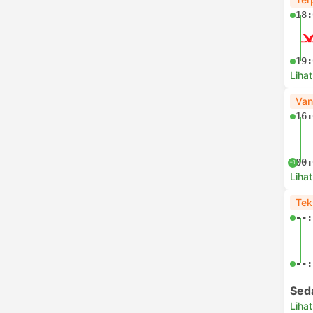
18:
19:
Lihat
Van
16:
00:
+1
Lihat
Tek
--:
--:
Sed
Lihat