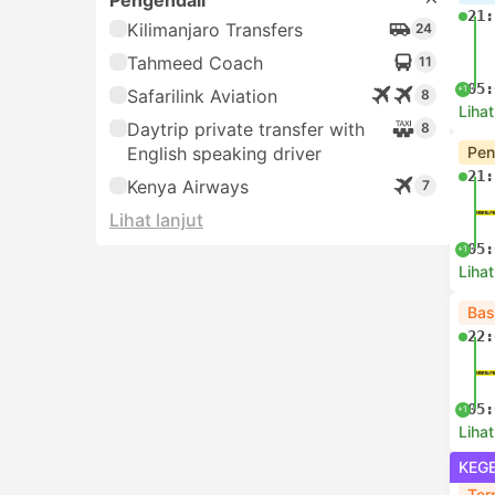
Pengendali
21:
Kilimanjaro Transfers
24
Tahmeed Coach
11
05:
+1
Safarilink Aviation
8
Lihat
Daytrip private transfer with
8
English speaking driver
Pen
21:
Kenya Airways
7
Lihat lanjut
05:
+1
Lihat
Bas
22:
05:
+1
Lihat
KEG
Ter