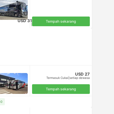
USD 31
Tempah sekarang
Termasuk Cukai
|
setiap dewasa
USD 27
Termasuk Cukai
|
setiap dewasa
Tempah sekarang
30