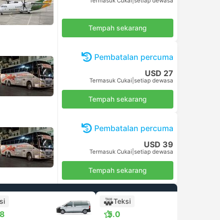
Termasuk Cukai
|
setiap dewasa
Tempah sekarang
Pembatalan percuma
USD 27
Termasuk Cukai
|
setiap dewasa
Tempah sekarang
Pembatalan percuma
USD 39
Termasuk Cukai
|
setiap dewasa
Tempah sekarang
si
Teksi
+1
.8
5.0