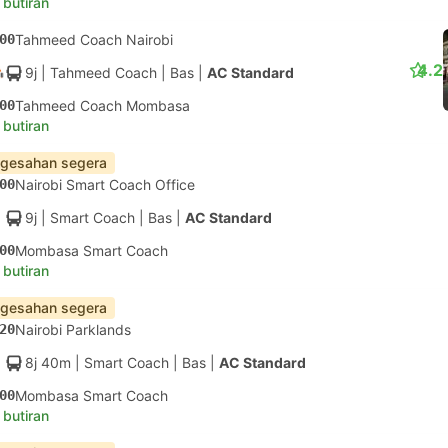
 butiran
00
Tahmeed Coach Nairobi
4.2
9j
| Tahmeed Coach
|
Bas
|
AC Standard
00
Tahmeed Coach Mombasa
 butiran
gesahan segera
00
Nairobi Smart Coach Office
9j
| Smart Coach
|
Bas
|
AC Standard
00
Mombasa Smart Coach
 butiran
gesahan segera
20
Nairobi Parklands
8j 40m
| Smart Coach
|
Bas
|
AC Standard
00
Mombasa Smart Coach
 butiran