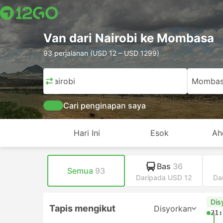
Van dari Nairobi ke Mombasa
93 perjalanan (USD 12 – USD 1299)
Nairobi
Mombas
Cari penginapan saya
Hari Ini
Esok
Ah
Bas
36
Semua
93
Daripada USD 12
Da
Dis
Tapis mengikut
Disyorkan
21: