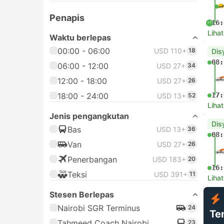
Penapis
16:
+1
Lihat
Waktu berlepas
00:00 - 06:00
USD 110+
18
Dis
08:
06:00 - 12:00
USD 27+
34
12:00 - 18:00
USD 27+
26
18:00 - 24:00
17:
USD 13+
52
Lihat
Jenis pengangkutan
Dis
Bas
USD 13+
36
08:
Van
USD 27+
26
Penerbangan
USD 183+
20
16:
Teksi
USD 391+
11
Lihat
Stesen Berlepas
Nairobi SGR Terminus
24
Te
Tahmeed Coach Nairobi
23