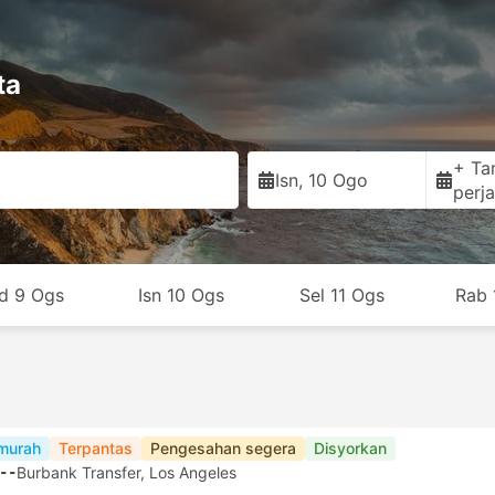
ta
+ Ta
Isn, 10 Ogo
perja
d 9 Ogs
Isn 10 Ogs
Sel 11 Ogs
Rab 
murah
Terpantas
Pengesahan segera
Disyorkan
--
Burbank Transfer, Los Angeles