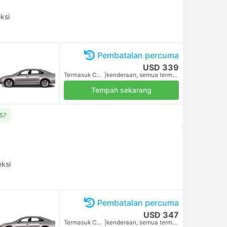
ksi
Pembatalan percuma
USD 339
Termasuk Cukai
|
kenderaan, semua termasuk
Tempah sekarang
357
eksi
Pembatalan percuma
USD 347
Termasuk Cukai
|
kenderaan, semua termasuk