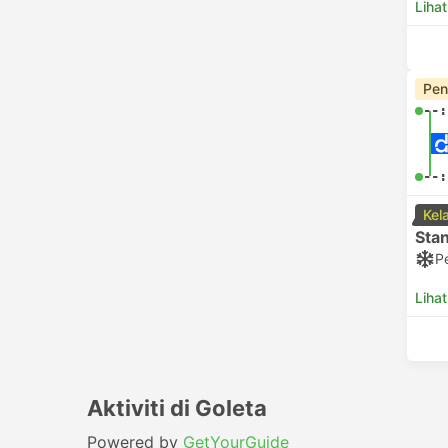
Lihat
Pen
--:
--:
Kel
Sta
P
Lihat
Aktiviti di Goleta
Powered by
GetYourGuide