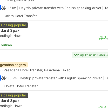
1j 51m
| Daytrip private transfer with English speaking driver
|
Te
--
Goleta Hotel Transfer
as paling popular
ndard 3pax
endingin Hawa
4.8
 butiran
2 lagi kelas dari USD 
gesahan segera
--
Pasadena Hotel Transfer, Pasadena Texac
1j 35m
| Daytrip private transfer with English speaking driver
|
T
:--
Goleta Hotel Transfer
as paling popular
ndard 3pax
endingin Hawa
4.8