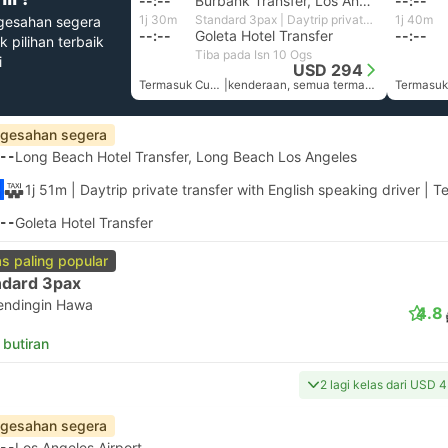
--:--
Burbank Transfer, Los Angeles
--:--
1j 30m
Standard 3pax | Daytrip private transfer with English speaking driver
1j 40m
gesahan segera
--:--
Goleta Hotel Transfer
--:--
k pilihan terbaik
Tiba pada Isn 10 Ogs
i
USD 294
Termasuk Cukai
|
kenderaan, semua termasuk
gesahan segera
--
Long Beach Hotel Transfer, Long Beach Los Angeles
1j 51m
| Daytrip private transfer with English speaking driver
|
Te
--
Goleta Hotel Transfer
as paling popular
ndard 3pax
endingin Hawa
4.8
 butiran
2 lagi kelas dari USD 
gesahan segera
--
Los Angeles Airport