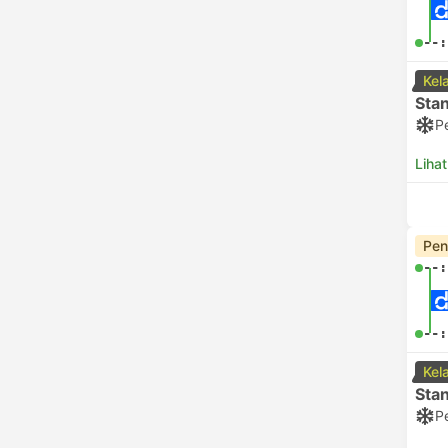
--:
Kel
Sta
P
Lihat
Pen
--:
--:
Kel
Sta
P