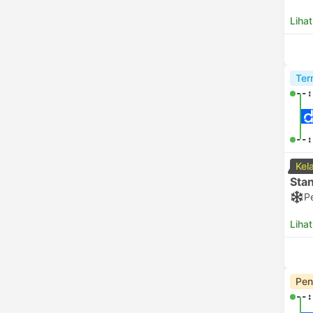
Lihat
Ter
--:
--:
Kel
Sta
P
Lihat
Pen
--: