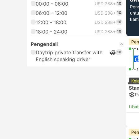
00:00 - 06:00
USD 288+
10
Pen
06:00 - 12:00
USD 288+
10
untu
kam
12:00 - 18:00
USD 288+
10
18:00 - 24:00
USD 288+
10
Pen
Pengendali
--:
Daytrip private transfer with
10
English speaking driver
--:
Kel
Sta
P
Lihat
Pen
--: