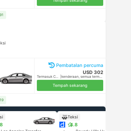
Tempah sekarang
391
ksi
Pembatalan percuma
USD 302
Termasuk Cukai
|
kenderaan, semua termasuk
Tempah sekarang
319
si
Teksi
.8
4.8