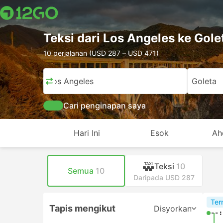
Teksi dari Los Angeles ke Gole
10 perjalanan (USD 287 – USD 471)
Los Angeles
Goleta
Cari penginapan saya
Hari Ini
Esok
Ah
Teksi
10
Semua
10
Daripada USD 287
Ter
Tapis mengikut
Disyorkan
--: