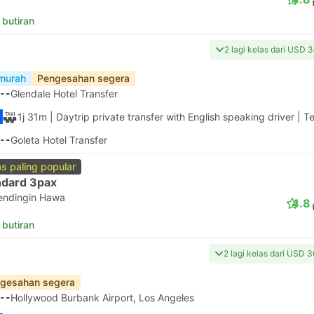
 butiran
2 lagi kelas dari USD 
murah
Pengesahan segera
--
Glendale Hotel Transfer
1j 31m
| Daytrip private transfer with English speaking driver
|
Te
--
Goleta Hotel Transfer
as paling popular
ndard 3pax
endingin Hawa
4.8
 butiran
2 lagi kelas dari USD 
gesahan segera
--
Hollywood Burbank Airport, Los Angeles