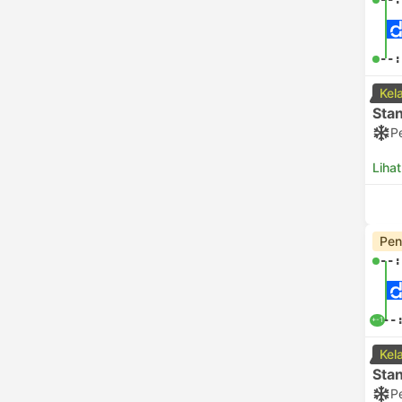
--:
Kel
Sta
P
Lihat
Pen
--:
--
+-1
Kel
Sta
P