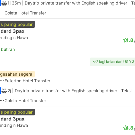
1j 35m
| Daytrip private transfer with English speaking driver
|
T
--
Goleta Hotel Transfer
as paling popular
ndard 3pax
endingin Hawa
4.8
 butiran
2 lagi kelas dari USD 
gesahan segera
--
Fullerton Hotel Transfer
2j
| Daytrip private transfer with English speaking driver
|
Teksi
--
Goleta Hotel Transfer
as paling popular
ndard 3pax
endingin Hawa
4.8