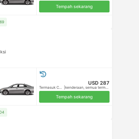
Tempah sekarang
369
ksi
USD 287
Termasuk Cukai
|
kenderaan, semua termasuk
Tempah sekarang
304