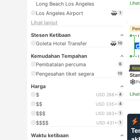
Lihat
Long Beach Los Angeles
Los Angeles Airport
1
Lihat lanjut
Pen
Stesen Ketibaan
--:
Goleta Hotel Transfer
10
Kemudahan Tempahan
--:
Pembatalan percuma
6
Kel
Pengesahan tiket segera
10
Sta
P
Harga
Lihat
$
USD 288+
4
$$
USD 335+
4
$$$
USD 383+
1
$$$$
USD 431+
1
Te
Waktu ketibaan
ak