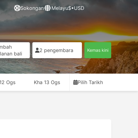
Sokongan
Melayu
$•USD
mbah
2 pengembara
Kemas kini
lanan bali
12 Ogs
Kha 13 Ogs
Pilih Tarikh