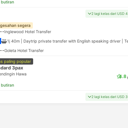
 butiran
2 lagi kelas dari USD 
gesahan segera
--
Inglewood Hotel Transfer
1j 40m
| Daytrip private transfer with English speaking driver
|
T
--
Goleta Hotel Transfer
as paling popular
ndard 3pax
endingin Hawa
4.8
 butiran
2 lagi kelas dari USD 