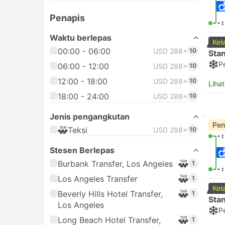
Penapis
--:
Waktu berlepas
Kel
00:00 - 06:00
USD 288+
10
Sta
P
06:00 - 12:00
USD 288+
10
12:00 - 18:00
USD 288+
10
Lihat
18:00 - 24:00
USD 288+
10
Jenis pengangkutan
Pen
Teksi
USD 288+
10
--:
Stesen Berlepas
Burbank Transfer, Los Angeles
1
--:
Los Angeles Transfer
1
Kel
Beverly Hills Hotel Transfer,
1
Sta
Los Angeles
P
Long Beach Hotel Transfer,
1