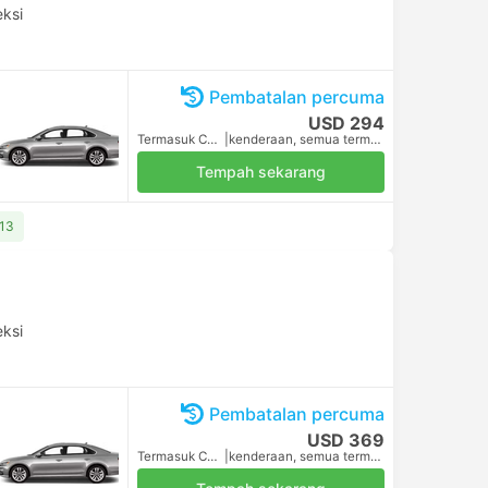
eksi
Pembatalan percuma
USD 294
Termasuk Cukai
|
kenderaan, semua termasuk
Tempah sekarang
313
eksi
Pembatalan percuma
USD 369
Termasuk Cukai
|
kenderaan, semua termasuk