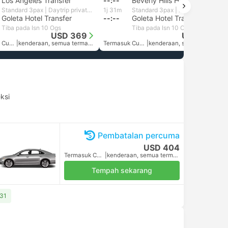
Los Angeles Transfer
--:--
Beverly Hills Hotel Transfer, Los Angeles
Standard 3pax | Daytrip private transfer with English speaking driver
1j 31m
Standard 3pax | Daytrip private transfer with English speaking driver
Goleta Hotel Transfer
--:--
Goleta Hotel Transfer
Tiba pada Isn 10 Ogs
Tiba pada Isn 10 Ogs
USD 369
USD 302
Termasuk Cukai
|
kenderaan, semua termasuk
Termasuk Cukai
|
kenderaan, semua termasuk
ksi
Pembatalan percuma
USD 404
Termasuk Cukai
|
kenderaan, semua termasuk
Tempah sekarang
431