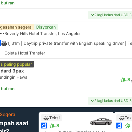
 butiran
2 lagi kelas dari USD 
gesahan segera
Disyorkan
--
Beverly Hills Hotel Transfer, Los Angeles
1j 31m
| Daytrip private transfer with English speaking driver
|
Te
--
Goleta Hotel Transfer
as paling popular
ndard 3pax
endingin Hawa
4.8
 butiran
2 lagi kelas dari USD 
Segera
Teksi
Tek
mpah saat
4.8
4
hir?