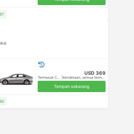
457
eksi
USD 369
Termasuk Cukai
|
kenderaan, semua termasuk
Tempah sekarang
392