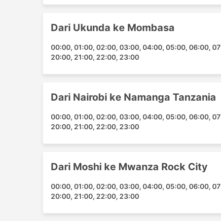
Mombasa - Pantai Diani
Harga Tiket & Kelas Van Zanziba
Dari Ukunda ke Mombasa
Berlainan dengan kereta api atau bas yang leb
00:00, 01:00, 02:00, 03:00, 04:00, 05:00, 06:00, 07:
anda. Semua tempat duduk adalah sama – sama
20:00, 21:00, 22:00, 23:00
berbeza, bagaimanapun, adalah jenis van itu
penumpang. Bagi para pengembara, ini member
dan perjalanan yang lebih selesa. Van yang 
Dari Nairobi ke Namanga Tanzania
tetapi bersedialah untuk berkorban dari segi 
anda juga. Kadangkala, ia adalah idea yang 
00:00, 01:00, 02:00, 03:00, 04:00, 05:00, 06:00, 07:
bagi memastikan perjalanan yang lebih seles
20:00, 21:00, 22:00, 23:00
sama ada mereka membenarkannya bagi lalua
ulasan mengenai perkhidmatan van Zanzibar P
dijangkakan daripadanya.
Dari Moshi ke Mwanza Rock City
Perjalanan dengan Van: Kebaik
00:00, 01:00, 02:00, 03:00, 04:00, 05:00, 06:00, 07:
Kebaikan Perjalanan Van
20:00, 21:00, 22:00, 23:00
Van boleh menjadi satu-satunya cara unt