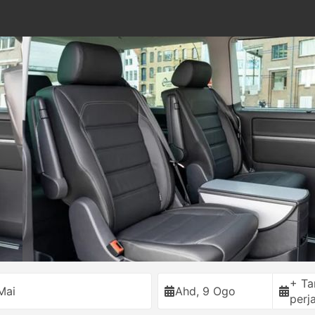
+ T
Mai
Ahd, 9 Ogo
perj