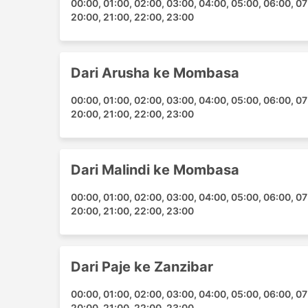
00:00, 01:00, 02:00, 03:00, 04:00, 05:00, 06:00, 07:
20:00, 21:00, 22:00, 23:00
Beberapa laluan paling popular untuk peta lal
kepada:
Zanzibar - Nungwi
Dari Arusha ke Mombasa
Mombasa - Malindi
00:00, 01:00, 02:00, 03:00, 04:00, 05:00, 06:00, 07:
Mombasa - Arusha
20:00, 21:00, 22:00, 23:00
Nungwi - Paje
Moshi - Mwanza Rock City
Paje - Nungwi
Dari Malindi ke Mombasa
Zanzibar - Jambiani
Watamu - Mombasa
00:00, 01:00, 02:00, 03:00, 04:00, 05:00, 06:00, 07:
Moshi - Arusha
20:00, 21:00, 22:00, 23:00
Malindi - Mombasa
Mombasa - Ukunda
Arusha - Mount Kilimanjaro National Par
Dari Paje ke Zanzibar
Arusha - Mombasa
00:00, 01:00, 02:00, 03:00, 04:00, 05:00, 06:00, 07:
Arusha - Dar es Salaam
20:00, 21:00, 22:00, 23:00