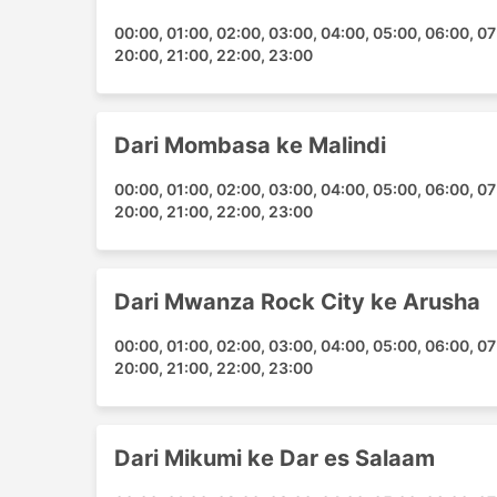
Masaki Transfer
00:00, 01:00, 02:00, 03:00, 04:00, 05:00, 06:00, 07:
Mikumi National Park
20:00, 21:00, 22:00, 23:00
Morogoro Transfer
Namanga Transfer
Rombo Transfer
Dari Mombasa ke Malindi
Sea Cliff Transfer
Serengeti Transfer
00:00, 01:00, 02:00, 03:00, 04:00, 05:00, 06:00, 07:
20:00, 21:00, 22:00, 23:00
Serengeti National Park
Tanga Transfer
Nairobi Transfer
Dari Mwanza Rock City ke Arusha
Nairobi Airport
Wilson Airport
00:00, 01:00, 02:00, 03:00, 04:00, 05:00, 06:00, 07:
Kilifi Transfer
20:00, 21:00, 22:00, 23:00
Ukunda Transfer
Malindi Transfer
Diani Beach Shopping Centre
Dari Mikumi ke Dar es Salaam
Destinasi Utama Zanzibar Priva