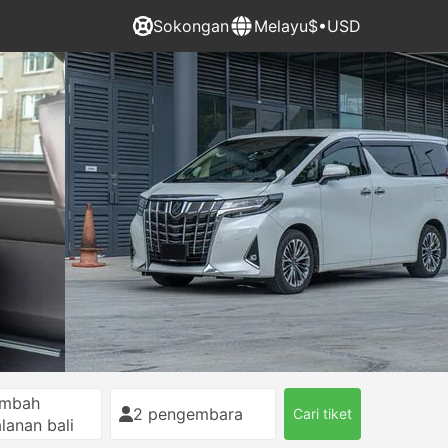
Sokongan
Melayu
$•USD
ambah
2 pengembara
Cari tiket
alanan bali