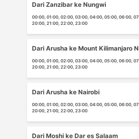
Dari Zanzibar ke Nungwi
Kilimanjaro Airport
Dodoma Transfer
00:00, 01:00, 02:00, 03:00, 04:00, 05:00, 06:00, 07:
Zanzibar Airport
20:00, 21:00, 22:00, 23:00
Dar Es Salaam Transfer
Paje Transfer
Nungwi Transfer
Dari Arusha ke Mount Kilimanjaro N
Kiwengwa Transfer
00:00, 01:00, 02:00, 03:00, 04:00, 05:00, 06:00, 07:
Jambiani Transfer
20:00, 21:00, 22:00, 23:00
Matemwe Transfer
Arusha Airport
Dar es Salaam Airport
Dari Arusha ke Nairobi
Kama Transfer
Kigamboni Transfer
00:00, 01:00, 02:00, 03:00, 04:00, 05:00, 06:00, 07:
Kilimanjaro Transfer
20:00, 21:00, 22:00, 23:00
Kunduchi Beach Hotel
Ledger Bahari Beach Hotel
Mangapwani Transfer
Dari Moshi ke Dar es Salaam