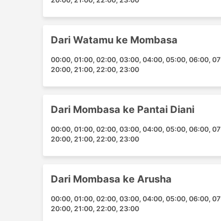
Nairobi - Namanga Tanzania
Mombasa - Tanga
Mikumi - Dar es Salaam
Dari Watamu ke Mombasa
Arusha - Nairobi
Mount Kilimanjaro National Park - Arush
00:00, 01:00, 02:00, 03:00, 04:00, 05:00, 06:00, 07:
20:00, 21:00, 22:00, 23:00
Moshi - Dar es Salaam
Nairobi - Arusha
Pantai Diani - Mombasa
Dari Mombasa ke Pantai Diani
Ukunda - Mombasa
Namanga Tanzania - Nairobi
00:00, 01:00, 02:00, 03:00, 04:00, 05:00, 06:00, 07:
Dar es Salaam - Mikumi
20:00, 21:00, 22:00, 23:00
Zanzibar - Paje
Mombasa - Watamu
Dar es Salaam - Arusha
Dari Mombasa ke Arusha
Paje - Zanzibar
00:00, 01:00, 02:00, 03:00, 04:00, 05:00, 06:00, 07:
Mwanza Rock City - Moshi
20:00, 21:00, 22:00, 23:00
Mwanza Rock City - Arusha