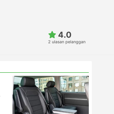
4.0
2 ulasan pelanggan
s