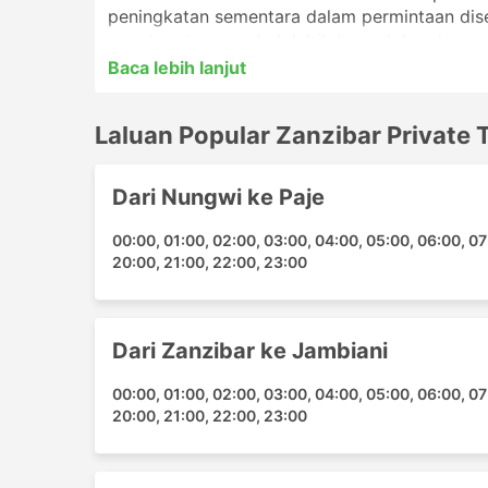
peningkatan sementara dalam permintaan dis
van dapat menambah lebih banyak kenderaan
berbanding pengendali lain. Ketahui bahawa k
Baca lebih lanjut
mereka sendiri, atau ia mempunyai tempat khu
tempat berlepas dan ketibaan van anda kerana
Laluan Popular Zanzibar Private 
Zanzibar Private Tours adalah salah satu pen
akan mengembara dengan van. Ia menyediaka
Dari Nungwi ke Paje
menawarkan tiket dengan tempahan dalam tal
00:00, 01:00, 02:00, 03:00, 04:00, 05:00, 06:00, 07:
Stesen Popular Zanzibar Private
20:00, 21:00, 22:00, 23:00
Berikut adalah senarai terminal utama dari ma
Arusha Transfer
Dari Zanzibar ke Jambiani
Mwanza Transfer
Moshi Transfer
00:00, 01:00, 02:00, 03:00, 04:00, 05:00, 06:00, 07:
20:00, 21:00, 22:00, 23:00
Pemindahan Mombasa
Stone Town Transfer
Watamu Transfer