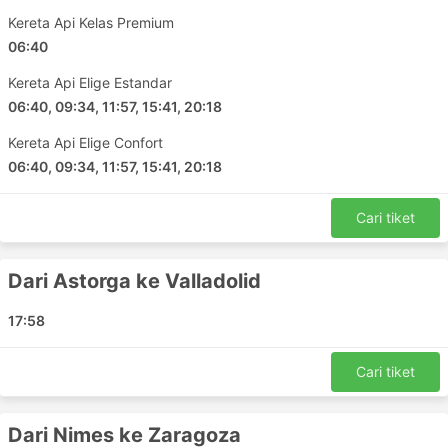
mengganggu masa perjalanan anda dengan kereta
api.
Kereta Api Kelas Premium
06:40
Tempahan dalam talian bagi tiket kereta api dapat
menjimatkan banyak masa anda. Untuk
Kereta Api Elige Estandar
kebanyakan destinasi, tiket boleh ditempah
06:40, 09:34, 11:57, 15:41, 20:18
selama 90 hari sebelum tarikh perjalanan anda
yang menjadikan perancangan lebih cekap.
Kereta Api Elige Confort
Namun tawaran saat akhir selalunya ada juga
06:40, 09:34, 11:57, 15:41, 20:18
diberikan. Anda tidak perlu lagi pergi ke stesen
kereta api untuk menempah - lakukannya di mana
Cari tiket
sahaja anda mahu
Dalam banyak kes, tiket kereta api adalah jauh
lebih berpatutan berbanding tiket penerbangan.
Dari Astorga ke Valladolid
Untuk laluan tertentu, tempoh perjalanan dengan
kereta api berkelajuan tinggi adalah sama atau
17:58
lebih laju daripada perjalanan udara jika anda
mempertimbangkan masa yang anda habiskan di
Cari tiket
lapangan terbang untuk proses daftar masuk dan
melalui formaliti keselamatan dan/atau kastam
Selalunya, stesen kereta api terletak di tengah-
Dari Nimes ke Zaragoza