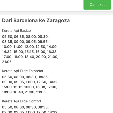
Burgos - San Sebastian
Cari tiket
Zaragoza - Barcelona
Burgos - Leon Castilla y Leon
Dari Barcelona ke Zaragoza
Valladolid - Oviedo
Seville - Granada
Kereta Api Basico
Sepanyol - Madrid
05:50, 06:35, 08:00, 08:30,
Ferrol - Madrid
08:35, 09:00, 09:05, 09:55,
10:00, 11:00, 12:00, 12:50, 14:00,
Alicante - Murcia
14:32, 15:00, 15:15, 16:00, 16:38,
Cordoba Andalucia - Madrid
17:00, 18:00, 18:40, 20:00, 21:00,
Malaga - Seville
21:05
Barcelona - Albacete
Kereta Api Elige Estandar
Valladolid - Barcelona
05:50, 08:00, 08:30, 08:35,
Marseille - Barcelona
09:00, 09:05, 11:00, 12:50, 14:32,
15:00, 15:15, 16:00, 16:38, 17:00,
San Sebastian - Burgos
18:00, 18:40, 21:00, 21:05
Granada - Barcelona
Barcelona - Avignon
Kereta Api Elige Confort
Sepanyol - Segovia
05:50, 08:00, 08:30, 08:35,
09:00, 09:05, 11:00, 12:50, 14:32,