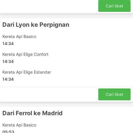
Loja
Cari tiket
Destinasi Utama Renfe Viajeros
Dari Lyon ke Perpignan
Berikut adalah senarai laluan yang dilalui oleh Renfe
Viajeros yang selalu menjadi pilihan ramai pengembara:
Kereta Api Basico
14:34
Madrid - Barcelona
Barcelona - Madrid
Kereta Api Elige Confort
Madrid - Seville
14:34
Madrid - Cordoba Andalucia
Kereta Api Elige Estandar
Madrid - Valencia Comunidad Valenciana
14:34
Madrid - Zaragoza
Valencia Comunidad Valenciana - Madrid
Cari tiket
Seville - Barcelona
Madrid - Perpignan
Dari Ferrol ke Madrid
Burgos - Bilbao
Reinosa - Madrid
Kereta Api Basico
Burgos - Madrid
05:53