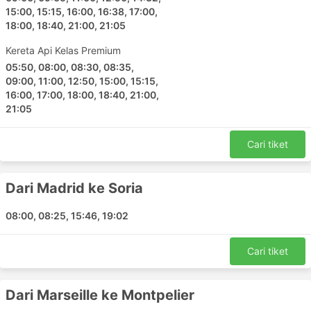
Granada - Madrid
15:00, 15:15, 16:00, 16:38, 17:00,
Valladolid - Madrid
18:00, 18:40, 21:00, 21:05
Marseille - Madrid
Kereta Api Kelas Premium
Malaga - Cordoba Andalucia
05:50, 08:00, 08:30, 08:35,
Alicante - Tarragona
09:00, 11:00, 12:50, 15:00, 15:15,
Marseille - Montpelier
16:00, 17:00, 18:00, 18:40, 21:00,
21:05
Nimes - Zaragoza
Avignon - Barcelona
Cari tiket
Tarragona - Granada
Valencia Comunidad Valenciana - Alicante
Madrid - Irun
Dari Madrid ke Soria
Perpignan - Lyon
08:00, 08:25, 15:46, 19:02
Zaragoza - Madrid
Nimes - Montpelier
Cari tiket
Seville - Malaga
Alicante - Lorca
Zaragoza - Montpelier
Dari Marseille ke Montpelier
Tarragona - Alicante