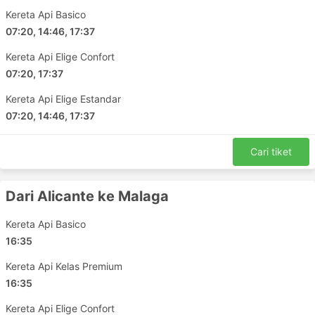
kebersihan. Ia selalunya melibatkan koc dan kelas
Kereta Api Basico
tandas paling murah.
07:20, 14:46, 17:37
Perhentian tidak selalunya diumum atau ditanda
Kereta Api Elige Confort
dengan jelas dalam sesetengah perjalanan kereta
api. Skrin elektronik dapat menyelesaikan masalah
07:20, 17:37
ini dengan mudah tetapi ia tidak disediakan dalam
Kereta Api Elige Estandar
semua kereta api. Jadi pastikan anda menjejaki
07:20, 14:46, 17:37
stesen perhentian anda dengan GPS atau
bertanya terus kepada konduktor kereta api jika
ada.
Cari tiket
Dari Alicante ke Malaga
Kereta Api Basico
16:35
Kereta Api Kelas Premium
16:35
Kereta Api Elige Confort