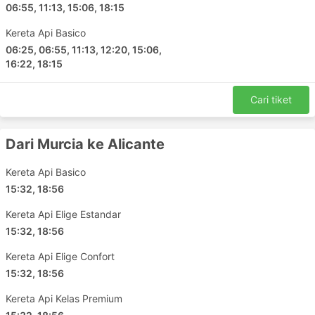
06:55, 11:13, 15:06, 18:15
Madrid - Alicante
Barcelona - Burgos
Kereta Api Basico
Alicante - Madrid
06:25, 06:55, 11:13, 12:20, 15:06,
16:22, 18:15
Burgos - Barcelona
La Coruna - Madrid
Cari tiket
Zaragoza - Lleida
Loja - Malaga
Madrid - Granada
Dari Murcia ke Alicante
Montpelier - Lyon
Kereta Api Basico
Madrid - Burgos
15:32, 18:56
Barcelona - Alicante
Perpignan - Barcelona
Kereta Api Elige Estandar
Valencia Comunidad Valenciana - Barcelona
15:32, 18:56
Madrid - Torrelavega
Kereta Api Elige Confort
Cuenca - Madrid
15:32, 18:56
Burgos - Irun
Kereta Api Kelas Premium
Alicante - Albacete