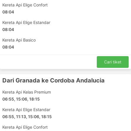
Kereta Api Elige Confort
Huesca - Zaragoza
08:04
Madrid - Miranda de Ebro
Albacete - Alicante
Kereta Api Elige Estandar
Marseille - Nimes
08:04
Murcia - Madrid
Kereta Api Basico
Barcelona - Seville
08:04
Antequera - Malaga
Bilbao - Madrid
Cari tiket
Barcelona - Granada
Zaragoza - Tarragona
Dari Granada ke Cordoba Andalucia
Barcelona - Lyon
Zaragoza - Marseille
Kereta Api Kelas Premium
Lyon - Perpignan
06:55, 15:06, 18:15
Madrid - Soria
Kereta Api Elige Estandar
Nimes - Marseille
06:55, 11:13, 15:06, 18:15
Oviedo - Valladolid
Kereta Api Elige Confort
Seville - Plasencia