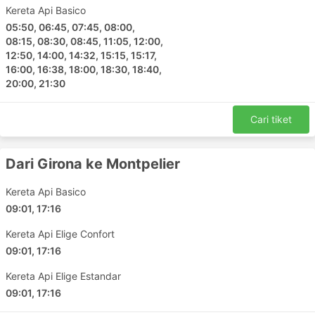
Nimes
Kereta Api Basico
Girona
05:50, 06:45, 07:45, 08:00,
08:15, 08:30, 08:45, 11:05, 12:00,
Granada
12:50, 14:00, 14:32, 15:15, 15:17,
Murcia del Carmen
16:00, 16:38, 18:00, 18:30, 18:40,
San Sebastian
20:00, 21:30
Torrelavega
Albacete Los Llanos
Cari tiket
Astorga
Asturias Linares Costinas
Dari Girona ke Montpelier
Bilbao Abando
Burgos Rosa Manzano
Kereta Api Basico
Gijon
09:01, 17:16
Leon Calle de Astorga
Kereta Api Elige Confort
Mieres Posta
09:01, 17:16
Reinosa
Kereta Api Elige Estandar
Santander
09:01, 17:16
Tolosa Center