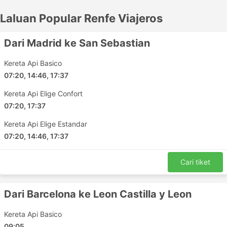
karakter. Bergaul dengan penumpang lain atau pilih
Laluan Popular Renfe Viajeros
untuk duduk di koc peribadi yang canggih. Renfe
Viajeros menawarkan pelbagai pilihan yang
membuatkan pengalaman anda menyeronokkan dan
Dari Madrid ke San Sebastian
tidak mudah dilupakan. Pastikan untuk menyemak
semula tarikh perjalanan anda, tambang, jenis tiket
Kereta Api Basico
anda dan pelbagai syarat dan sekatan lain sebelum
07:20, 14:46, 17:37
anda mengesahkan tempahan anda.
Kereta Api Elige Confort
Stesen Popular Renfe Viajeros
07:20, 17:37
Kereta Api Elige Estandar
Peta laluan Renfe Viajeros menampilkan stesen-stesen
07:20, 14:46, 17:37
berikut:
Stesen Kereta Api Madrid Chamartin
Cari tiket
Sevilla Santa Justa
Marseille Saint Charles
Dari Barcelona ke Leon Castilla y Leon
Aix en Provence TGV
Barcelona Sants
Kereta Api Basico
Lyon Part Dieu
09:05