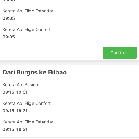
Avignon TGV
Kereta Api Elige Estandar
Cuenca Fernando Zobel
09:05
Zaragoza Delicias
Kereta Api Elige Confort
Valencia Joaquin Sorolla
09:05
Alacant
Gandia Train
Cari tiket
Madrid Puerta de Atocha
Montpellier Saint Roch
Dari Burgos ke Bilbao
Camp De Tarragona
Toledo
Kereta Api Basico
Malaga Maria Zambrano
09:15, 19:31
Jerez de la Frontera Central
Kereta Api Elige Confort
Almeria Train
09:15, 19:31
Antequera Santa Ana
Lorca Sutullena
Kereta Api Elige Estandar
Cordoba
09:15, 19:31
Merida Train