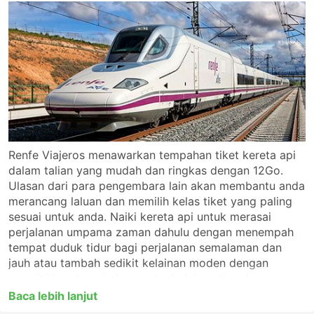
Renfe Viajeros menawarkan tempahan tiket kereta api
dalam talian yang mudah dan ringkas dengan 12Go.
Ulasan dari para pengembara lain akan membantu anda
merancang laluan dan memilih kelas tiket yang paling
sesuai untuk anda. Naiki kereta api untuk merasai
perjalanan umpama zaman dahulu dengan menempah
tempat duduk tidur bagi perjalanan semalaman dan
jauh atau tambah sedikit kelainan moden dengan
menaiki kereta api ekspres berkelajuan tinggi yang
akan tiba di destinasi anda dengan pantas. Perjalanan
Baca lebih lanjut
kereta api sememangnya penuh dengan emosi dan