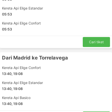
Alicante - Valencia Comunidad Valenciana
Kereta Api Elige Estandar
Alicante - Barcelona
05:53
Burgos - Valladolid
Montpelier - Perpignan
Kereta Api Elige Confort
05:53
Alicante - Cuenca
Madrid - Malaga
Cari tiket
Loja - Granada
Malaga - Granada
Madrid - Gijon
Dari Madrid ke Torrelavega
Barcelona - Perpignan
Kereta Api Elige Confort
Madrid - Merida Extremadura
13:40, 19:08
Barcelona - Malaga
Aix en Provence - Montpelier
Kereta Api Elige Estandar
Madrid - Lugo
13:40, 19:08
Nimes - Barcelona
Kereta Api Basico
Madrid - Albacete
13:40, 19:08
Avignon - Nimes