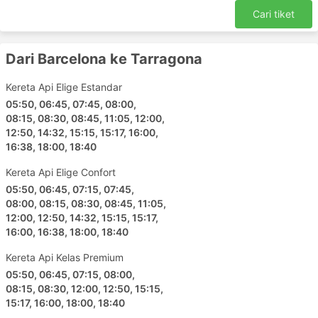
Avila
Cari tiket
Segovia Guiomar
Salamanca Train
Dari Barcelona ke Tarragona
Lerida Lleida Train
Campo Grande
Kereta Api Elige Estandar
Palencia Train
05:50, 06:45, 07:45, 08:00,
08:15, 08:30, 08:45, 11:05, 12:00,
Huesca Train
12:50, 14:32, 15:15, 15:17, 16:00,
Sahagun Train
16:38, 18:00, 18:40
Logrono Train
Kereta Api Elige Confort
Ponferrada Train
05:50, 06:45, 07:15, 07:45,
Lugo Train
08:00, 08:15, 08:30, 08:45, 11:05,
Irun
12:00, 12:50, 14:32, 15:15, 15:17,
16:00, 16:38, 18:00, 18:40
A Coruna
Oviedo Train
Kereta Api Kelas Premium
Ferrol Train
05:50, 06:45, 07:15, 08:00,
Perpignan
08:15, 08:30, 12:00, 12:50, 15:15,
15:17, 16:00, 18:00, 18:40
Narbonne