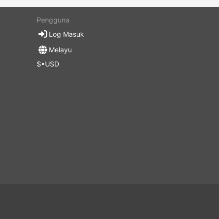
Pengguna
Log Masuk
Melayu
$•USD