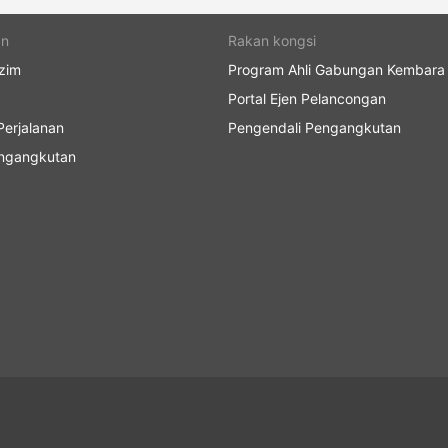
an
Rakan kongsi
zim
Program Ahli Gabungan Kembara
Portal Ejen Pelancongan
erjalanan
Pengendali Pengangkutan
engangkutan