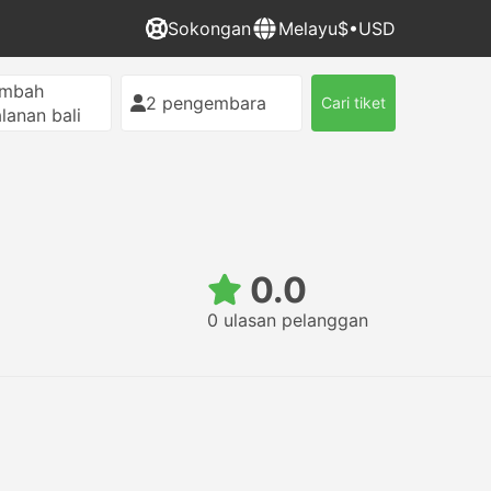
Sokongan
Melayu
$•USD
ambah
2 pengembara
Cari tiket
alanan bali
0.0
0 ulasan pelanggan