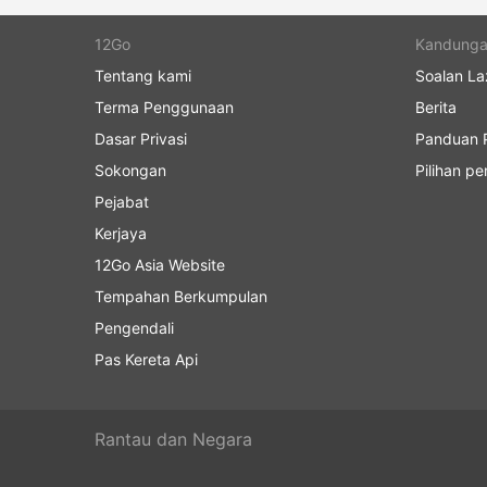
12Go
Kandung
Tentang kami
Soalan La
Terma Penggunaan
Berita
Dasar Privasi
Panduan P
Sokongan
Pilihan p
Pejabat
Kerjaya
12Go Asia Website
Tempahan Berkumpulan
Pengendali
Pas Kereta Api
Rantau dan Negara