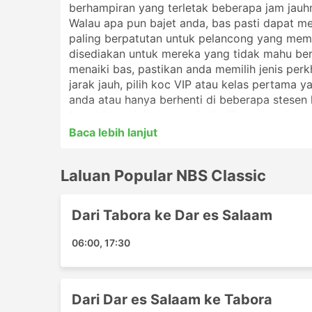
berhampiran yang terletak beberapa jam jauhn
Walau apa pun bajet anda, bas pasti dapat m
paling berpatutan untuk pelancong yang mempu
disediakan untuk mereka yang tidak mahu b
menaiki bas, pastikan anda memilih jenis per
jarak jauh, pilih koc VIP atau kelas pertama
anda atau hanya berhenti di beberapa stesen k
tempatan selalunya menjadi pilihan yang bagus
untuk perjalanan yang lebih lama. Kaji jadual
Baca lebih lanjut
jauh selalunya menggunakan bas malam, dan
tempat tidur yang lebih luas untuk perjalanan
Laluan Popular NBS Classic
anda dengan NBS Classic. Ulasan dari para 
tiket dan kelas koc yang terbaik
Dari Tabora ke Dar es Salaam
Stesen Popular NBS Classic
06:00, 17:30
Stesen utama yang dilalui oleh bas NBS Class
Mbezi Magufuli Bus Terminal
Tabora Bus Terminal
Dari Dar es Salaam ke Tabora