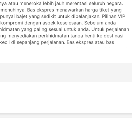
ya atau meneroka lebih jauh merentasi seluruh negara.
emenuhinya. Bas ekspres menawarkan harga tiket yang
nyai bajet yang sedikit untuk dibelanjakan. Pilihan VIP
erkompromi dengan aspek keselesaan. Sebelum anda
khidmatan yang paling sesuai untuk anda. Untuk perjalanan
 yang menyediakan perkhidmatan tanpa henti ke destinasi
ecil di sepanjang perjalanan. Bas ekspres atau bas
 untuk perjalanan yang lebih pendek, tetapi tidak sesuai
 waktu sebelum bertolak kerana kebanyakan destinasi jarak
 sesetengahnya menawarkan tempat duduk atau kerusi
 sedemikian. Buat tempahan dalam talian untuk tiket bas
pengembara lain juga akan membantu anda untuk memilih
ic termasuklah: