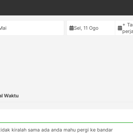
+ T
Mai
Sel, 11 Ogo
perj
al Waktu
tidak kiralah sama ada anda mahu pergi ke bandar