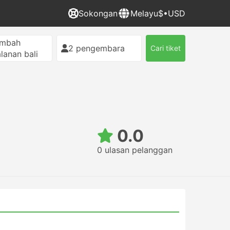
Sokongan
Melayu
$•USD
ambah
2 pengembara
Cari tiket
alanan bali
0.0
0 ulasan pelanggan