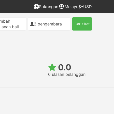
Sokongan
Melayu
$•USD
ambah
2 pengembara
Cari tiket
alanan bali
0.0
0 ulasan pelanggan