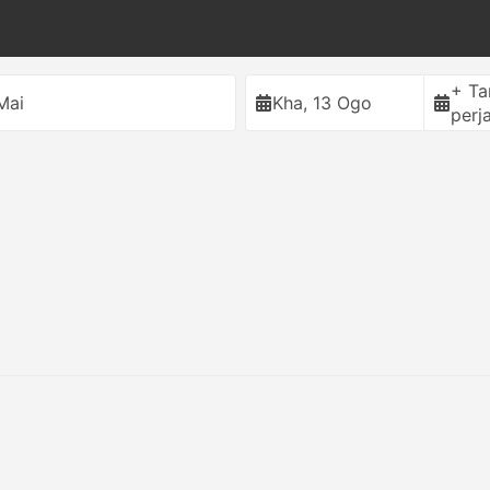
+ T
Mai
Kha, 13 Ogo
perj