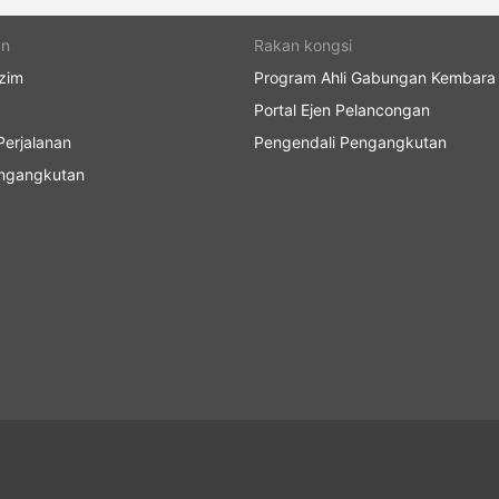
an
Rakan kongsi
zim
Program Ahli Gabungan Kembara
Portal Ejen Pelancongan
erjalanan
Pengendali Pengangkutan
engangkutan