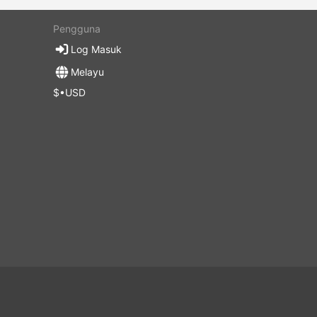
Pengguna
Log Masuk
Melayu
$•USD