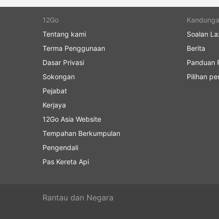
12Go
Kandung
Tentang kami
Soalan La
Terma Penggunaan
Berita
Dasar Privasi
Panduan P
Sokongan
Pilihan p
Pejabat
Kerjaya
12Go Asia Website
Tempahan Berkumpulan
Pengendali
Pas Kereta Api
Rantau dan Negara