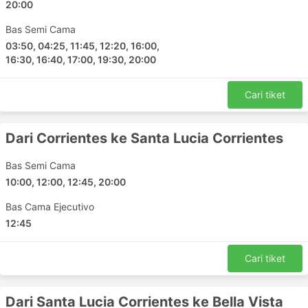
tempahan yang lebih awal. Perlu diingatkan
20:00
bahawa anda mungkin tidak akan dapat pergi ke
Bas Semi Cama
stesen bas dan terus menaiki bas seterusnya –
03:50, 04:25, 11:45, 12:20, 16:00,
tiket mungkin habis dijual, jadi atur perjalanan
16:30, 16:40, 17:00, 19:30, 20:00
anda dengan sewajarnya.
Cari tiket
Dari Corrientes ke Santa Lucia Corrientes
Bas Semi Cama
10:00, 12:00, 12:45, 20:00
Bas Cama Ejecutivo
12:45
Cari tiket
Dari Santa Lucia Corrientes ke Bella Vista