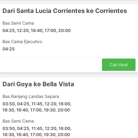
Bella Vista
Dari Santa Lucia Corrientes ke Corrientes
Terminal de Goya
Stesen Bas Terminal de Corrientes
Bas Semi Cama
Stesen Bas Esquina
04:25, 12:20, 16:40, 17:00, 20:00
Santa Lucia
Bas Cama Ejecutivo
San Lorenzo
04:25
Cuatro Bocas
San Lorenzo
Cari tiket
Desmochado
Destinasi Utama Albizzatti
Dari Goya ke Bella Vista
Bas Ranjang Landas Separa
Bas Albizzatti melalui beberapa laluan dan berikut
adalah senarai beberapa laluan yang popular:
03:50, 04:25, 11:45, 12:20, 16:00,
16:30, 16:40, 17:00, 19:30, 20:00
Goya - Corrientes
Bas Semi Cama
Corrientes - Santa Lucia Corrientes
03:50, 04:25, 11:45, 12:20, 16:00,
Bella Vista - Goya
16:30, 16:40, 17:00, 19:30, 20:00