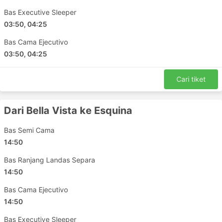
Santa Lucia Corrientes - Bella Vista
Bas Executive Sleeper
Corrientes - Goya
03:50, 04:25
Bella Vista - Santa Lucia Corrientes
Santa Lucia Corrientes - Corrientes
Bas Cama Ejecutivo
Goya - Bella Vista
03:50, 04:25
Goya - Esquina
Goya - Curuzu Cuatia
Cari tiket
Bella Vista - Curuzu Cuatia
Bella Vista - Esquina
Dari Bella Vista ke Esquina
Corrientes - Curuzu Cuatia
Bas Semi Cama
Corrientes - Esquina
14:50
Curuzu Cuatia - Corrientes
Goya - Santa Lucia Corrientes
Bas Ranjang Landas Separa
Corrientes - Bella Vista
14:50
Bella Vista - Corrientes
Bas Cama Ejecutivo
Esquina - Goya
14:50
Esquina - Corrientes
Bas Executive Sleeper
Esquina - Bella Vista