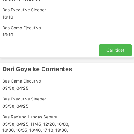
kawasan terminal, dan anda perlu menaiki
pengangkutan khas untuk ke sana. Ini
Bas Executive Sleeper
menimbulkan kos yang lebih tinggi kerana harga
16:10
mungkin dinaikkan. Selain itu, pertimbangkan
masa tambahan jika anda melakukan perjalanan
Bas Cama Ejecutivo
pada waktu sibuk, terutamanya jika anda tidak
16:10
biasa dengan keadaan lalu lintas di tempat anda
bertolak.
Cari tiket
Bas biasanya menjadi pengangkutan yang sering
tidak mematuhi jadual berbanding kereta api atau
kapal terbang. Ia sangat bergantung pada
Dari Goya ke Corrientes
keadaan jalan yang kadangkala tidak dapat
diramal - kemalangan, kerja pembinaan jalan raya,
Bas Cama Ejecutivo
lencongan, dll. Ini terjadi terutamanya untuk
03:50, 04:25
perjalanan semasa hujung minggu, musim
Bas Executive Sleeper
keramaian atau cuti umum. Pertimbangkan
03:50, 04:25
perkara ini dan jangan rancang sambungan
perjalanan yang padat.
Bas Ranjang Landas Separa
Perjalanan di laluan tertentu atau semasa tempoh
03:50, 04:25, 11:45, 12:20, 16:00,
puncak mungkin memerlukan anda membuat
16:30, 16:35, 16:40, 17:10, 19:30,