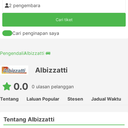
2 pengembara
Cari tiket
Cari penginapan saya
Pengendali
Albizzatti 🚌
Albizzatti
0.0
0 ulasan pelanggan
Tentang
Laluan Popular
Stesen
Jadual Waktu
Tentang Albizzatti