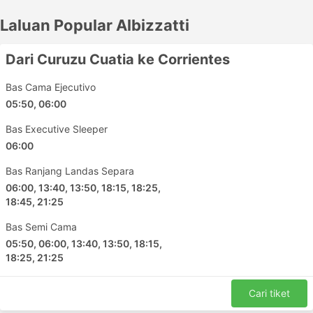
untuk anda. Untuk perjalanan jarak jauh, pilih koc VIP
Laluan Popular Albizzatti
atau kelas pertama yang menyediakan perkhidmatan
tanpa henti ke destinasi anda atau hanya berhenti di
beberapa stesen kecil di sepanjang perjalanan. Bas
Dari Curuzu Cuatia ke Corrientes
ekspres atau bas tempatan selalunya menjadi pilihan
yang bagus untuk perjalanan yang lebih pendek, tetapi
Bas Cama Ejecutivo
tidak sesuai untuk perjalanan yang lebih lama. Kaji
05:50, 06:00
jadual waktu sebelum bertolak kerana kebanyakan
Bas Executive Sleeper
destinasi jarak jauh selalunya menggunakan bas malam,
06:00
dan sesetengahnya menawarkan tempat duduk atau
kerusi tempat tidur yang lebih luas untuk perjalanan
Bas Ranjang Landas Separa
sedemikian. Buat tempahan dalam talian untuk tiket bas
06:00, 13:40, 13:50, 18:15, 18:25,
anda dengan Albizzatti. Ulasan dari para pengembara
18:45, 21:25
lain juga akan membantu anda untuk memilih tiket dan
kelas koc yang terbaik
Bas Semi Cama
05:50, 06:00, 13:40, 13:50, 18:15,
Stesen Popular Albizzatti
18:25, 21:25
Stesen utama yang dilalui oleh bas Albizzatti
Cari tiket
termasuklah: