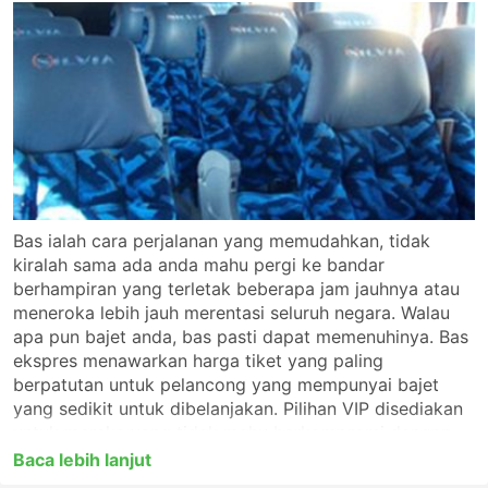
Bas ialah cara perjalanan yang memudahkan, tidak
kiralah sama ada anda mahu pergi ke bandar
berhampiran yang terletak beberapa jam jauhnya atau
meneroka lebih jauh merentasi seluruh negara. Walau
apa pun bajet anda, bas pasti dapat memenuhinya. Bas
ekspres menawarkan harga tiket yang paling
berpatutan untuk pelancong yang mempunyai bajet
yang sedikit untuk dibelanjakan. Pilihan VIP disediakan
untuk mereka yang tidak mahu berkompromi dengan
aspek keselesaan. Sebelum anda menaiki bas, pastikan
Baca lebih lanjut
anda memilih jenis perkhidmatan yang paling sesuai