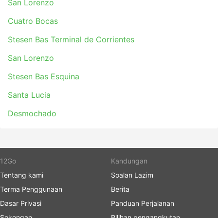
San Lorenzo
Cuatro Bocas
Stesen Bas Terminal de Corrientes
San Lorenzo
Stesen Bas Esquina
Santa Lucia
Desmochado
12Go
Kandungan
Tentang kami
Soalan Lazim
Terma Penggunaan
Berita
Dasar Privasi
Panduan Perjalanan
Sokongan
Pilihan pengangkutan