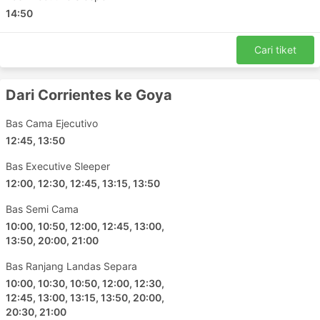
14:50
Harga Tiket & Kelas Bas Albizzatti
Cari tiket
Salah satu perkara yang bagus tentang perjalanan
dengan bas ialah anda boleh menyesuaikan perjalanan
anda mengikut keperluan anda untuk aspek privasi dan
Dari Corrientes ke Goya
keselesaan. Kelas dan jenis bas yang berbeza
memenuhi keperluan pengembara yang berbeza.
Bas Cama Ejecutivo
Perjalanan termurah biasanya ditawarkan oleh bas
12:45, 13:50
kelas standard. Ia mungkin dikenali sebagai bas
Bas Executive Sleeper
tempatan, ekspres atau biasa. Ini adalah pilihan yang
12:00, 12:30, 12:45, 13:15, 13:50
bagus untuk perjalanan yang lebih pendek. Kerusi
tempat tidur atau koc VIP adalah sesuai untuk
Bas Semi Cama
perjalanan yang lebih lama dan bersifat semalaman. Ia
10:00, 10:50, 12:00, 12:45, 13:00,
mungkin menawarkan tempat tidur atau tempat duduk
13:50, 20:00, 21:00
bersandar lembut yang luas, kadangkala dengan pilihan
urutan terbina-dalam, selimut, minuman dan makanan
Bas Ranjang Landas Separa
ringan, atau lebih banyak menu makanan di atas bas
10:00, 10:30, 10:50, 12:00, 12:30,
atau semasa berhenti untuk ke tandas dan mengisi
12:45, 13:00, 13:15, 13:50, 20:00,
minyak. Perjalanan dengan bas malam membolehkan
20:30, 21:00