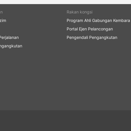
an
Rakan kongsi
zim
Program Ahli Gabungan Kembara
Portal Ejen Pelancongan
erjalanan
Pengendali Pengangkutan
engangkutan