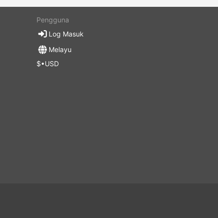
Pengguna
Log Masuk
Melayu
$•USD