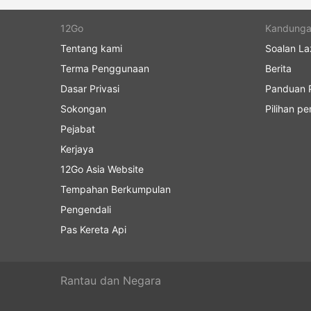
12Go
Kandung
Tentang kami
Soalan La
Terma Penggunaan
Berita
Dasar Privasi
Panduan P
Sokongan
Pilihan p
Pejabat
Kerjaya
12Go Asia Website
Tempahan Berkumpulan
Pengendali
Pas Kereta Api
Rantau dan Negara