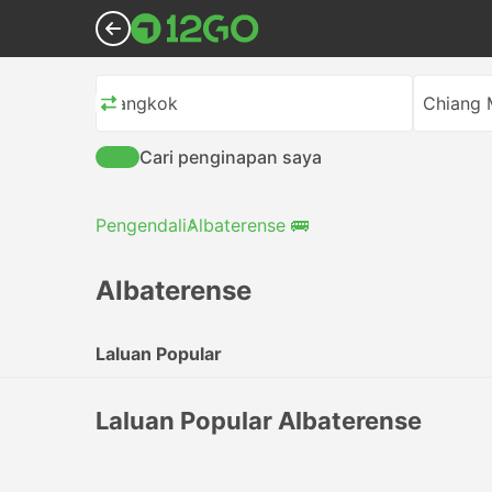
Bangkok
Chiang 
Cari penginapan saya
Pengendali
Albaterense 🚌
Albaterense
Laluan Popular
Laluan Popular Albaterense