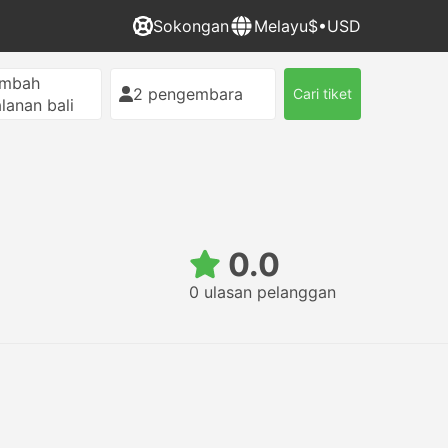
Sokongan
Melayu
$•USD
ambah
2 pengembara
Cari tiket
alanan bali
0.0
0 ulasan pelanggan