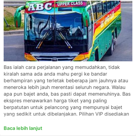
Bas ialah cara perjalanan yang memudahkan, tidak
kiralah sama ada anda mahu pergi ke bandar
berhampiran yang terletak beberapa jam jauhnya atau
meneroka lebih jauh merentasi seluruh negara. Walau
apa pun bajet anda, bas pasti dapat memenuhinya. Bas
ekspres menawarkan harga tiket yang paling
berpatutan untuk pelancong yang mempunyai bajet
yang sedikit untuk dibelanjakan. Pilihan VIP disediakan
untuk mereka yang tidak mahu berkompromi dengan
aspek keselesaan. Sebelum anda menaiki bas, pastikan
Baca lebih lanjut
anda memilih jenis perkhidmatan yang paling sesuai