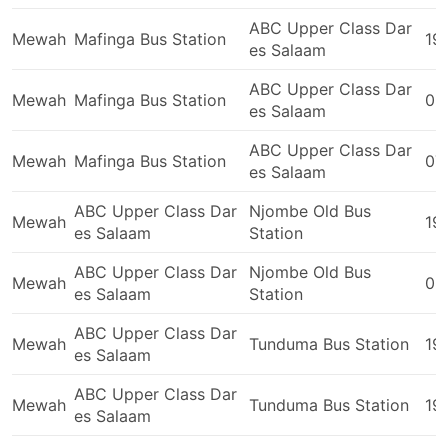
memastikan perjalanan yang paling selesa, sila pilih
ABC Upper Class Dar
kelas bas anda dengan bijak. Harga tiket biasanya
Mewah
Mafinga Bus Station
19
es Salaam
bergantung pada jarak yang anda naiki dan jenis koc.
Bagi sesetengah orang, walaupun ia adalah perjalanan
ABC Upper Class Dar
Mewah
Mafinga Bus Station
09
yang singkat, masih berbaloi untuk melaburkan sedikit
es Salaam
wang tambahan dan menempah tempat duduk di dalam
bas VIP kerana ia boleh menjimatkan masa anda dua
ABC Upper Class Dar
Mewah
Mafinga Bus Station
07
kali ganda berbanding dengan bas biasa.
es Salaam
Perjalanan dengan Bas: Kebaikan &
ABC Upper Class Dar
Njombe Old Bus
Mewah
19
Keburukan
es Salaam
Station
Kebaikan Perjalanan Bas
ABC Upper Class Dar
Njombe Old Bus
Mewah
05
es Salaam
Station
Bas adalah pilihan yang terbaik untuk pergi ke
ABC Upper Class Dar
destinasi yang tidak dapat diakses oleh kereta api
Mewah
Tunduma Bus Station
19
es Salaam
atau kapal terbang. Rangkaian bas biasanya
meliputi hampir seluruh kawasan negara, dan
ABC Upper Class Dar
Mewah
Tunduma Bus Station
19
laluannya adalah bagus dan telah lama dibina.
es Salaam
Berbeza dengan perjalanan udara dan kadangkala