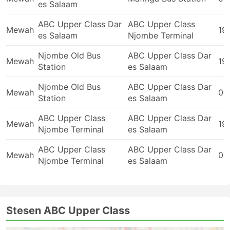
es Salaam
sesetengah koc VIP menawarkan tempat duduk
yang setanding dengan kelas perniagaan di dalam
ABC Upper Class Dar
ABC Upper Class
kapal terbang dengan tempat duduk bersandar
Mewah
19
es Salaam
Njombe Terminal
lembut yang luas, selimut, tidak ramai penumpang
dan banyak faedah lain untuk menjadikan
Njombe Old Bus
ABC Upper Class Dar
Mewah
perjalanan anda itu satu perjalanan yang
19
Station
es Salaam
menyenangkan.
Njombe Old Bus
ABC Upper Class Dar
Mewah
05
Keburukan Perjalanan Bas
Station
es Salaam
ABC Upper Class
ABC Upper Class Dar
Terminal bas antara-bandar yang lebih baharu
Mewah
19
Njombe Terminal
es Salaam
selalunya terletak di kawasan luar bandar yang
berhampiran dengan lebuh raya yang lebih besar
ABC Upper Class
ABC Upper Class Dar
Mewah
05
untuk mengelakkan kesesakan bandar. Malangnya,
Njombe Terminal
es Salaam
ia mungkin menimbulkan cabaran tambahan untuk
para pengembara juga. Untuk pergi ke terminal
sedemikian mungkin akan menjadi satu masalah
kerana di beberapa destinasi, terdapat sekatan ke
Stesen ABC Upper Class
atas kenderaan yang dibenarkan memasuki
kawasan terminal, dan anda perlu menaiki