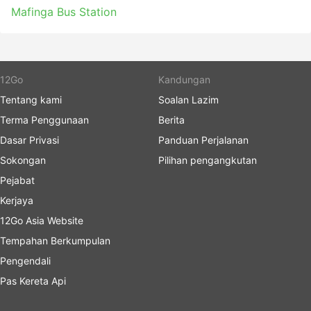
bahawa anda mungkin tidak akan dapat pergi ke
Mafinga Bus Station
stesen bas dan terus menaiki bas seterusnya –
tiket mungkin habis dijual, jadi atur perjalanan
anda dengan sewajarnya.
12Go
Kandungan
Tentang kami
Soalan Lazim
Terma Penggunaan
Berita
Dasar Privasi
Panduan Perjalanan
Sokongan
Pilihan pengangkutan
Pejabat
Kerjaya
12Go Asia Website
Tempahan Berkumpulan
Pengendali
Pas Kereta Api