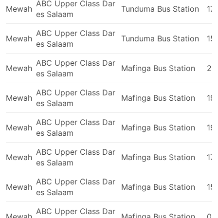
ABC Upper Class Dar
perjalanan kereta api, menaiki bas tidak
Mewah
Tunduma Bus Station
17
es Salaam
memerlukan anda tiba di stesen bas lebih awal.
Daftar masuk, walaupun di laluan antarabangsa,
ABC Upper Class Dar
tidak akan mengambil masa yang banyak. Bayaran
Mewah
Tunduma Bus Station
15
es Salaam
bagasi biasanya sangat rendah dan bayaran untuk
bagasi tambahan, jika terdapat had yang
ABC Upper Class Dar
Mewah
Mafinga Bus Station
20
ditetapkan, biasanya tidak terlalu tinggi.
es Salaam
Tiket bas boleh menjadi lebih berpatutan
berbanding tiket kapal terbang atau kereta api
ABC Upper Class Dar
Mewah
Mafinga Bus Station
19
laju. Akan selalu ada pilihan kelas tiket untuk
es Salaam
semua bajet. Pilihan standard yang lebih murah
ABC Upper Class Dar
mungkin agak perlahan dan tidak menawarkan
Mewah
Mafinga Bus Station
19
es Salaam
keselesaan yang terbaik, namun masih boleh
diterima dan tetap membawa anda ke destinasi
ABC Upper Class Dar
anda. Pada laluan yang lebih panjang, kemudahan
Mewah
Mafinga Bus Station
17
es Salaam
tandas atau hentian untuk ke tandas serta
makanan ringan, air, dan kadangkala peralatan
ABC Upper Class Dar
Mewah
Mafinga Bus Station
15
mandian dan selimut selalunya ada disertakan
es Salaam
dalam harga.
ABC Upper Class Dar
Sekiranya anda bersedia untuk berbelanja lebih,
Mewah
Mafinga Bus Station
05