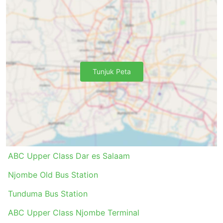
pengangkutan khas untuk ke sana. Ini
menimbulkan kos yang lebih tinggi kerana harga
mungkin dinaikkan. Selain itu, pertimbangkan
masa tambahan jika anda melakukan perjalanan
pada waktu sibuk, terutamanya jika anda tidak
biasa dengan keadaan lalu lintas di tempat anda
bertolak.
Tunjuk Peta
Bas biasanya menjadi pengangkutan yang sering
tidak mematuhi jadual berbanding kereta api atau
kapal terbang. Ia sangat bergantung pada
keadaan jalan yang kadangkala tidak dapat
diramal - kemalangan, kerja pembinaan jalan raya,
lencongan, dll. Ini terjadi terutamanya untuk
perjalanan semasa hujung minggu, musim
ABC Upper Class Dar es Salaam
keramaian atau cuti umum. Pertimbangkan
perkara ini dan jangan rancang sambungan
Njombe Old Bus Station
perjalanan yang padat.
Tunduma Bus Station
Perjalanan di laluan tertentu atau semasa tempoh
puncak mungkin memerlukan anda membuat
ABC Upper Class Njombe Terminal
tempahan yang lebih awal. Perlu diingatkan