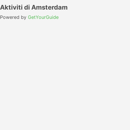
Aktiviti di Amsterdam
Powered by
GetYourGuide