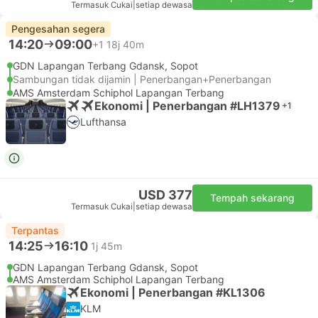
Termasuk Cukai
|
setiap dewasa
Pengesahan segera
14:20
09:00
+1
18j 40m
GDN Lapangan Terbang Gdansk, Sopot
Sambungan tidak dijamin | Penerbangan+Penerbangan
AMS Amsterdam Schiphol Lapangan Terbang
Ekonomi | Penerbangan #LH1379
+1
Lufthansa
USD 377
Tempah sekarang
Termasuk Cukai
|
setiap dewasa
Terpantas
14:25
16:10
1j 45m
GDN Lapangan Terbang Gdansk, Sopot
AMS Amsterdam Schiphol Lapangan Terbang
Ekonomi | Penerbangan #KL1306
KLM