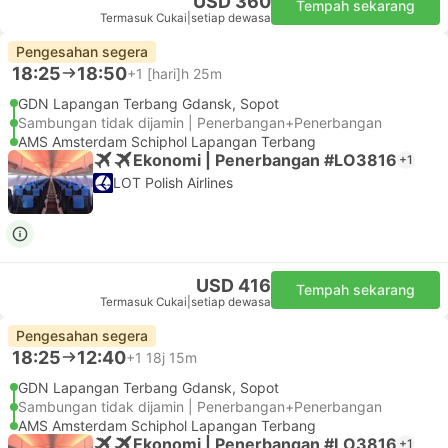
USD 360
Tempah sekarang
Termasuk Cukai
|
setiap dewasa
Pengesahan segera
18:25
18:50
+1
[hari]h 25m
GDN Lapangan Terbang Gdansk, Sopot
Sambungan tidak dijamin | Penerbangan+Penerbangan
AMS Amsterdam Schiphol Lapangan Terbang
Ekonomi | Penerbangan #LO3816
+1
LOT Polish Airlines
USD 416
Tempah sekarang
Termasuk Cukai
|
setiap dewasa
Pengesahan segera
18:25
12:40
+1
18j 15m
GDN Lapangan Terbang Gdansk, Sopot
Sambungan tidak dijamin | Penerbangan+Penerbangan
AMS Amsterdam Schiphol Lapangan Terbang
Ekonomi | Penerbangan #LO3816
+1