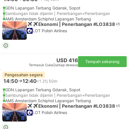
GDN Lapangan Terbang Gdansk, Sopot
Sambungan tidak dijamin | Penerbangan+Penerbangan
AMS Amsterdam Schiphol Lapangan Terbang
Ekonomi | Penerbangan #LO3838
+1
LOT Polish Airlines
USD 416
Tempah sekarang
Termasuk Cukai
|
setiap dewasa
Pengesahan segera
14:50
12:40
+1
21j 50m
GDN Lapangan Terbang Gdansk, Sopot
Sambungan tidak dijamin | Penerbangan+Penerbangan
AMS Amsterdam Schiphol Lapangan Terbang
Ekonomi | Penerbangan #LO3838
+1
LOT Polish Airlines