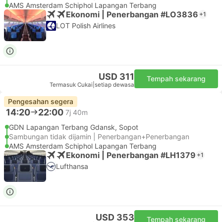
AMS Amsterdam Schiphol Lapangan Terbang
Ekonomi | Penerbangan #LO3836
+1
LOT Polish Airlines
USD 311
Tempah sekarang
Termasuk Cukai
|
setiap dewasa
Pengesahan segera
14:20
22:00
7j 40m
GDN Lapangan Terbang Gdansk, Sopot
Sambungan tidak dijamin | Penerbangan+Penerbangan
AMS Amsterdam Schiphol Lapangan Terbang
Ekonomi | Penerbangan #LH1379
+1
Lufthansa
USD 353
Tempah sekarang