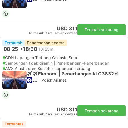
USD 311
Tempah sekarang
Termasuk Cukai
|
setiap dewasa
Termurah
Pengesahan segera
08:25
18:50
10j 25m
GDN Lapangan Terbang Gdansk, Sopot
Sambungan tidak dijamin | Penerbangan+Penerbangan
AMS Amsterdam Schiphol Lapangan Terbang
Ekonomi | Penerbangan #LO3832
+1
LOT Polish Airlines
USD 311
Tempah sekarang
Termasuk Cukai
|
setiap dewasa
Terpantas