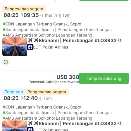
Pengesahan segera
08:25
09:35
+1
[hari]h 1j 10m
GDN Lapangan Terbang Gdansk, Sopot
Sambungan tidak dijamin | Penerbangan+Penerbangan
AMS Amsterdam Schiphol Lapangan Terbang
Ekonomi | Penerbangan #LO3832
+1
LOT Polish Airlines
USD 360
Tempah sekarang
Termasuk Cukai
|
setiap dewasa
Termurah
Pengesahan segera
08:25
12:40
4j 15m
GDN Lapangan Terbang Gdansk, Sopot
Sambungan tidak dijamin | Penerbangan+Penerbangan
AMS Amsterdam Schiphol Lapangan Terbang
Ekonomi | Penerbangan #LO3832
+1
LOT Polish Airlines