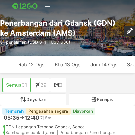
Penerbangan dari Gdansk (GDN)
ke Amsterdam (AMS)
31 perjalanan (USD 311 – USD 680)
k
Rab 12 Ogs
Kha 13 Ogs
Jum 14 Ogs
Sab
Semua
31
29
2
Disyorkan
Penapis
Termurah
Pengesahan segera
Disyorkan
05:35
12:40
7j 5m
GDN Lapangan Terbang Gdansk, Sopot
Sambungan tidak dijamin | Penerbangan+Penerbangan