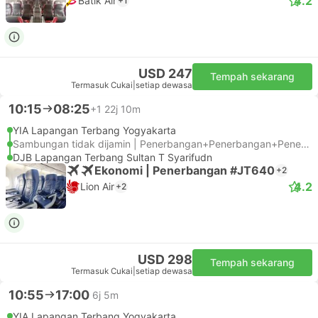
4.2
Batik Air
+1
USD 247
Tempah sekarang
Termasuk Cukai
|
setiap dewasa
10:15
08:25
+1
22j 10m
YIA Lapangan Terbang Yogyakarta
Sambungan tidak dijamin | Penerbangan+Penerbangan+Penerbangan
DJB Lapangan Terbang Sultan T Syarifudn
Ekonomi | Penerbangan #JT640
+2
4.2
Lion Air
+2
USD 298
Tempah sekarang
Termasuk Cukai
|
setiap dewasa
10:55
17:00
6j 5m
YIA Lapangan Terbang Yogyakarta