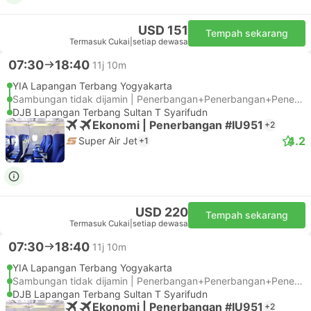
USD 151
Tempah sekarang
Termasuk Cukai
|
setiap dewasa
07:30
18:40
11j 10m
YIA Lapangan Terbang Yogyakarta
Sambungan tidak dijamin | Penerbangan+Penerbangan+Penerbangan
DJB Lapangan Terbang Sultan T Syarifudn
Ekonomi | Penerbangan #IU951
+2
4.2
Super Air Jet
+1
USD 220
Tempah sekarang
Termasuk Cukai
|
setiap dewasa
07:30
18:40
11j 10m
YIA Lapangan Terbang Yogyakarta
Sambungan tidak dijamin | Penerbangan+Penerbangan+Penerbangan
DJB Lapangan Terbang Sultan T Syarifudn
Ekonomi | Penerbangan #IU951
+2