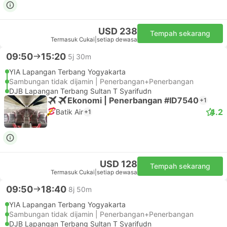
USD 238
Tempah sekarang
Termasuk Cukai
|
setiap dewasa
09:50
15:20
5j 30m
YIA Lapangan Terbang Yogyakarta
Sambungan tidak dijamin | Penerbangan+Penerbangan
DJB Lapangan Terbang Sultan T Syarifudn
Ekonomi | Penerbangan #ID7540
+1
4.2
Batik Air
+1
USD 128
Tempah sekarang
Termasuk Cukai
|
setiap dewasa
09:50
18:40
8j 50m
YIA Lapangan Terbang Yogyakarta
Sambungan tidak dijamin | Penerbangan+Penerbangan
DJB Lapangan Terbang Sultan T Syarifudn