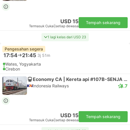
USD 15
Tempah sekarang
Termasuk Cukai
|
setiap dewasa
1 lagi kelas dari USD 23
Pengesahan segera
17:54
21:45
3j 51m
Wates, Yogyakarta
Cirebon
Economy CA | Kereta api #107B-SENJA UTAMA YK
4.7
Indonesia Railways
USD 15
Tempah sekarang
Termasuk Cukai
|
setiap dewasa