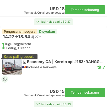
USD 18
Tempah sekarang
Termasuk Cukai
|
setiap dewasa
1 lagi kelas dari USD 27
Pengesahan segera
Disyorkan
14:27
18:54
4j 27m
Tugu Yogyakarta
Ciledug, Cirebon
Kelas paling popular
Economy CA | Kereta api #153-RANGGAJATI
4.7
Indonesia Railways
USD 15
Tempah sekarang
Termasuk Cukai
|
setiap dewasa
1 lagi kelas dari USD 23