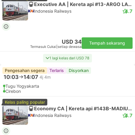
Executive AA | Kereta api #13-ARGO LAWU
4.7
Indonesia Railways
USD 34
Tempah sekarang
Termasuk Cukai
|
setiap dewasa
1 lagi kelas dari USD 78
Pengesahan segera
Terlaris
Disyorkan
10:03
14:07
4j 4m
Tugu Yogyakarta
Cirebon
Kelas paling popular
Economy CA | Kereta api #143B-MADIUN JAYA
4.7
Indonesia Railways