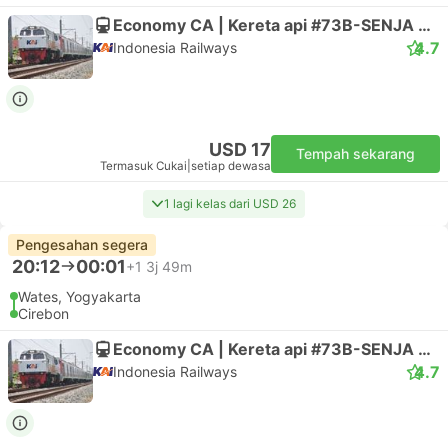
Economy CA | Kereta api #73B-SENJA UTAMA SOLO
4.7
Indonesia Railways
USD 17
Tempah sekarang
Termasuk Cukai
|
setiap dewasa
1 lagi kelas dari USD 26
Pengesahan segera
20:12
00:01
+1
3j 49m
Wates, Yogyakarta
Cirebon
Economy CA | Kereta api #73B-SENJA UTAMA SOLO
4.7
Indonesia Railways