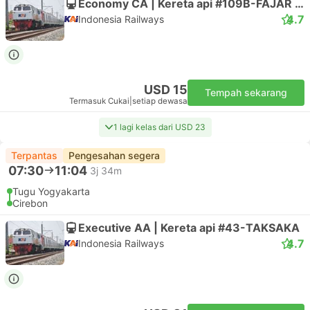
Economy CA | Kereta api #109B-FAJAR UTAMA YK
4.7
Indonesia Railways
USD 15
Tempah sekarang
Termasuk Cukai
|
setiap dewasa
1 lagi kelas dari USD 23
Terpantas
Pengesahan segera
07:30
11:04
3j 34m
Tugu Yogyakarta
Cirebon
Executive AA | Kereta api #43-TAKSAKA
4.7
Indonesia Railways