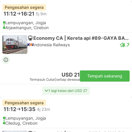
Pengesahan segera
11:12
16:21
5j 9m
Lempuyangan, Jogja
Arjawinangun, Cirebon
Economy CA | Kereta api #89-GAYA BARU MALAM SELAT
4.7
Indonesia Railways
USD 21
Tempah sekarang
Termasuk Cukai
|
setiap dewasa
1 lagi kelas dari USD 27
Pengesahan segera
11:12
15:35
4j 23m
Lempuyangan, Jogja
Ciledug, Cirebon