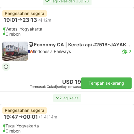
1 lagi kelas dari USD 23
Pengesahan segera
19:01
23:13
4j 12m
Wates, Yogyakarta
Cirebon
Economy CA | Kereta api #251B-JAYAKARTA
4.7
Indonesia Railways
USD 19
Tempah sekarang
Termasuk Cukai
|
setiap dewasa
2 lagi kelas
Pengesahan segera
19:47
00:01
+1
4j 14m
Tugu Yogyakarta
Cirebon