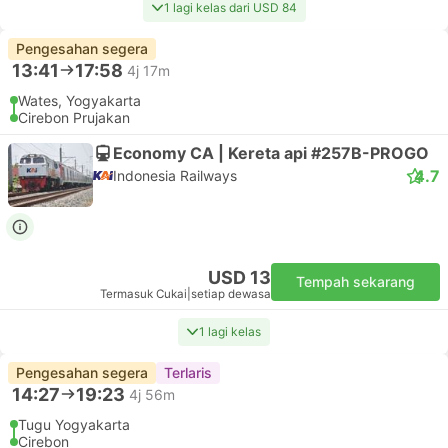
1 lagi kelas dari USD 84
Pengesahan segera
13:41
17:58
4j 17m
Wates, Yogyakarta
Cirebon Prujakan
Economy CA | Kereta api #257B-PROGO
4.7
Indonesia Railways
USD 13
Tempah sekarang
Termasuk Cukai
|
setiap dewasa
1 lagi kelas
Pengesahan segera
Terlaris
14:27
19:23
4j 56m
Tugu Yogyakarta
Cirebon