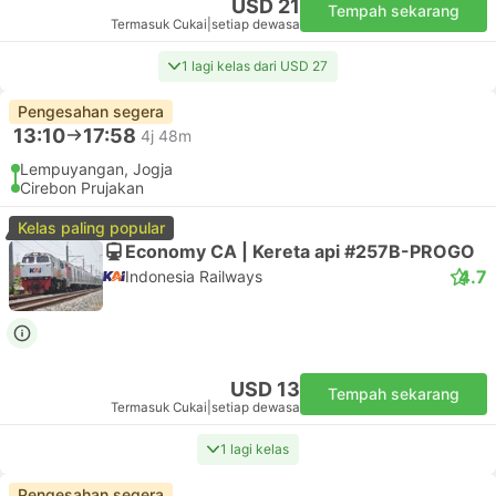
USD 21
Tempah sekarang
Termasuk Cukai
|
setiap dewasa
1 lagi kelas dari USD 27
Pengesahan segera
13:10
17:58
4j 48m
Lempuyangan, Jogja
Cirebon Prujakan
Kelas paling popular
Economy CA | Kereta api #257B-PROGO
4.7
Indonesia Railways
USD 13
Tempah sekarang
Termasuk Cukai
|
setiap dewasa
1 lagi kelas
Pengesahan segera