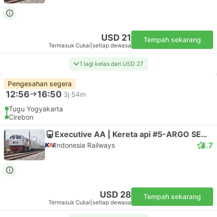
USD 21
Tempah sekarang
Termasuk Cukai
|
setiap dewasa
1 lagi kelas dari USD 27
Pengesahan segera
12:56
16:50
3j 54m
Tugu Yogyakarta
Cirebon
Executive AA | Kereta api #5-ARGO SEMERU
4.7
Indonesia Railways
USD 28
Tempah sekarang
Termasuk Cukai
|
setiap dewasa