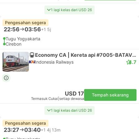
1 lagi kelas dari USD 26
Pengesahan segera
22:56
03:56
+1
5j
Tugu Yogyakarta
Cirebon
Economy CA | Kereta api #7005-BATAVIA
4.7
Indonesia Railways
USD 17
Tempah sekarang
Termasuk Cukai
|
setiap dewasa
1 lagi kelas dari USD 26
Pengesahan segera
23:27
03:40
+1
4j 13m