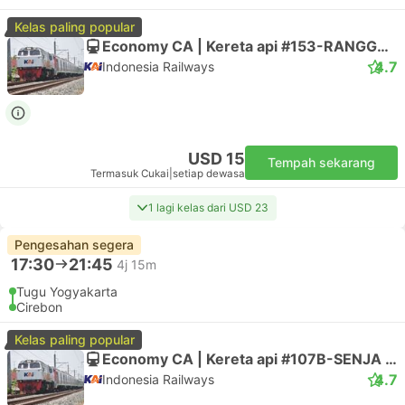
Kelas paling popular
Economy CA | Kereta api #153-RANGGAJATI
4.7
Indonesia Railways
USD 15
Tempah sekarang
Termasuk Cukai
|
setiap dewasa
1 lagi kelas dari USD 23
Pengesahan segera
17:30
21:45
4j 15m
Tugu Yogyakarta
Cirebon
Kelas paling popular
Economy CA | Kereta api #107B-SENJA UTAMA YK
4.7
Indonesia Railways