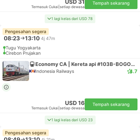
USD 31
Tempah sekarang
Termasuk Cukai
|
setiap dewasa
1 lagi kelas dari USD 78
Pengesahan segera
08:23
13:10
4j 47m
Tugu Yogyakarta
Cirebon Prujakan
Economy CA | Kereta api #103B-BOGOWONTO
4.7
Indonesia Railways
USD 16
Tempah sekarang
Termasuk Cukai
|
setiap dewasa
1 lagi kelas dari USD 23
Pengesahan segera
08:49
13:10
4j 21m