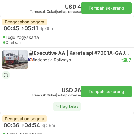
USD 4
Tempah sekarang
Termasuk Cukai
|
setiap dewasa
Pengesahan segera
00:45
05:11
4j 26m
Tugu Yogyakarta
Cirebon
Executive AA | Kereta api #7001A-GAJAYANA TAMBAHAN
4.7
Indonesia Railways
USD 26
Tempah sekarang
Termasuk Cukai
|
setiap dewasa
1 lagi kelas
Pengesahan segera
00:56
04:54
3j 58m