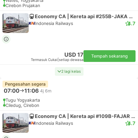
Wates, Yogyakarta
Cirebon Prujakan
Economy CA | Kereta api #255B-JAKA TINGKIR
4.7
Indonesia Railways
USD 17
Tempah sekarang
Termasuk Cukai
|
setiap dewasa
2 lagi kelas
Pengesahan segera
07:00
11:06
4j 6m
Tugu Yogyakarta
Ciledug, Cirebon
Economy CA | Kereta api #109B-FAJAR UTAMA YK
4.7
Indonesia Railways