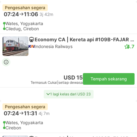
Pengesahan segera
07:24
11:06
3j 42m
Wates, Yogyakarta
Ciledug, Cirebon
Economy CA | Kereta api #109B-FAJAR UTAMA YK
4.7
Indonesia Railways
USD 15
Tempah sekarang
Termasuk Cukai
|
setiap dewasa
1 lagi kelas dari USD 23
Pengesahan segera
07:24
11:31
4j 7m
Wates, Yogyakarta
Cirebon