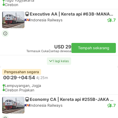
Tugu Yogyakarta
Cirebon
Executive AA | Kereta api #63B-MANAHAN
4.7
Indonesia Railways
USD 29
Tempah sekarang
Termasuk Cukai
|
setiap dewasa
1 lagi kelas
Pengesahan segera
00:29
04:54
4j 25m
Lempuyangan, Jogja
Cirebon Prujakan
Economy CA | Kereta api #255B-JAKA TINGKIR
4.7
Indonesia Railways