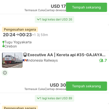
USD 17
Tempah sekarang
Termasuk Cukai
|
setiap dewasa
1 lagi kelas dari USD 26
Pengesahan segera
20:24
00:23
+1
3j 59m
Tugu Yogyakarta
Cirebon
Executive AA | Kereta api #35-GAJAYANA
4.7
Indonesia Railways
USD 30
Tempah sekarang
Termasuk Cukai
|
setiap dewasa
1 lagi kelas dari USD 89
Pengesahan segera