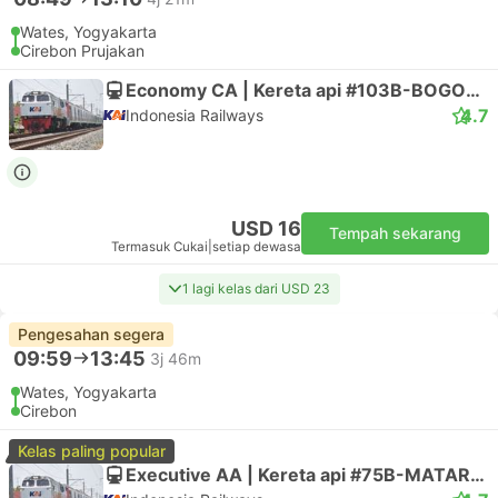
Wates, Yogyakarta
Cirebon Prujakan
Economy CA | Kereta api #103B-BOGOWONTO
4.7
Indonesia Railways
USD 16
Tempah sekarang
Termasuk Cukai
|
setiap dewasa
1 lagi kelas dari USD 23
Pengesahan segera
09:59
13:45
3j 46m
Wates, Yogyakarta
Cirebon
Kelas paling popular
Executive AA | Kereta api #75B-MATARAM