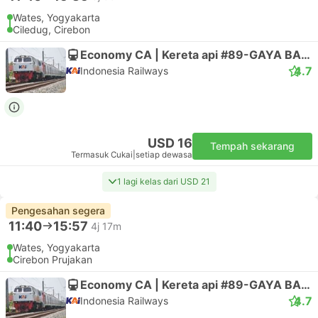
Wates, Yogyakarta
Ciledug, Cirebon
Economy CA | Kereta api #89-GAYA BARU MALAM SELAT
4.7
Indonesia Railways
USD 16
Tempah sekarang
Termasuk Cukai
|
setiap dewasa
1 lagi kelas dari USD 21
Pengesahan segera
11:40
15:57
4j 17m
Wates, Yogyakarta
Cirebon Prujakan
Economy CA | Kereta api #89-GAYA BARU MALAM SELAT
4.7
Indonesia Railways