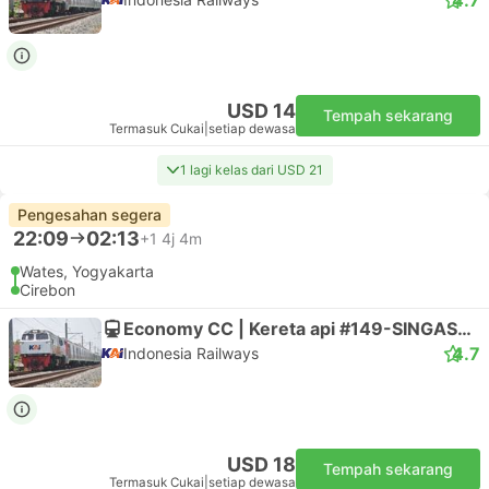
USD 14
Tempah sekarang
Termasuk Cukai
|
setiap dewasa
1 lagi kelas dari USD 21
Pengesahan segera
22:09
02:13
+1
4j 4m
Wates, Yogyakarta
Cirebon
Economy CC | Kereta api #149-SINGASARI
4.7
Indonesia Railways
USD 18
Tempah sekarang
Termasuk Cukai
|
setiap dewasa