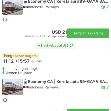
Economy CA | Kereta api #89-GAYA BARU MALAM SELAT
4.7
Indonesia Railways
USD 21
Tempah sekarang
Termasuk Cukai
|
setiap dewasa
1 lagi kelas dari USD 27
Pengesahan segera
11:12
15:57
4j 45m
Lempuyangan, Jogja
Cirebon Prujakan
Economy CA | Kereta api #89-GAYA BARU MALAM SELAT
4.7
Indonesia Railways