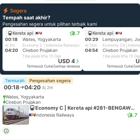
Segera
Tempah saat akhir?
Pengesahan segera untuk pilihan terbaik kami
4.7
Kereta api
Kereta api
00:18
Wates, Yogyakarta
00:29
Lempuyangan, Jo
4j 2m
Economy C | Indonesia Railways
4j 25m
04:20
Cirebon Prujakan
04:54
Cirebon Prujakan
Tiba pada Kha 13 Ogs
Tiba pada Kha 13 Og
USD 4
U
Termasuk Cukai
|
setiap dewasa
Termasuk Cukai
|
se
Termurah
Pengesahan segera
00:18
04:20
4j 2m
Wates, Yogyakarta
Cirebon Prujakan
Economy C | Kereta api #281-BENGAWAN
4.7
Indonesia Railways