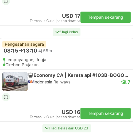
USD 17
Tempah sekarang
Termasuk Cukai
|
setiap dewasa
2 lagi kelas
Pengesahan segera
08:15
13:10
4j 55m
Lempuyangan, Jogja
Cirebon Prujakan
Economy CA | Kereta api #103B-BOGOWONTO
4.7
Indonesia Railways
USD 16
Tempah sekarang
Termasuk Cukai
|
setiap dewasa
1 lagi kelas dari USD 23