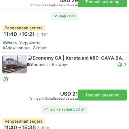
USD 29
Tempah sekarang
Termasuk Cukai
|
setiap dewasa
2 lagi kelas
Pengesahan segera
11:40
16:21
4j 41m
Wates, Yogyakarta
Arjawinangun, Cirebon
Economy CA | Kereta api #89-GAYA BARU MALAM SELAT
4.7
Indonesia Railways
USD 21
Tempah sekarang
Termasuk Cukai
|
setiap dewasa
1 lagi kelas dari USD 27
Pengesahan segera
11:40
15:35
3j 55m