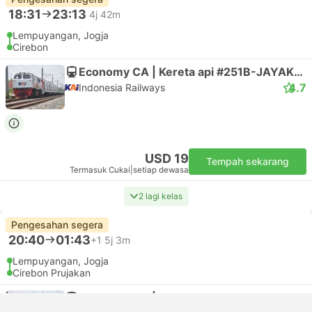
18:31
23:13
4j 42m
Lempuyangan, Jogja
Cirebon
Economy CA | Kereta api #251B-JAYAKARTA
4.7
Indonesia Railways
USD 19
Tempah sekarang
Termasuk Cukai
|
setiap dewasa
2 lagi kelas
Pengesahan segera
20:40
01:43
+1
5j 3m
Lempuyangan, Jogja
Cirebon Prujakan
Economy CA | Kereta api #105B-GAJAHWONG