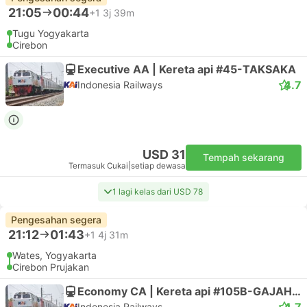
21:05
00:44
+1
3j 39m
Tugu Yogyakarta
Cirebon
Executive AA | Kereta api #45-TAKSAKA
4.7
Indonesia Railways
USD 31
Tempah sekarang
Termasuk Cukai
|
setiap dewasa
1 lagi kelas dari USD 78
Pengesahan segera
21:12
01:43
+1
4j 31m
Wates, Yogyakarta
Cirebon Prujakan
Economy CA | Kereta api #105B-GAJAHWONG
4.7
Indonesia Railways