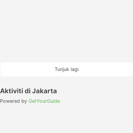
4.6
Indonesia Railways
USD 51
Tempah sekarang
Termasuk Cukai
|
setiap dewasa
1 lagi kelas dari USD 138
Kereta Api Terpantas
Pengesahan segera
19:45
03:28
+1
7j 43m
Pasar Turi Surabaya
Karawang, Baturaja
Kelas paling popular
Executive AA | Kereta api #31-PANDALUNGAN
4.6
Indonesia Railways