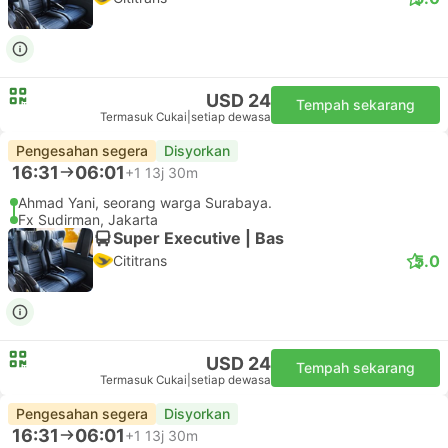
USD 24
Tempah sekarang
Termasuk Cukai
|
setiap dewasa
Pengesahan segera
Disyorkan
16:31
06:01
+1
13j 30m
Ahmad Yani, seorang warga Surabaya.
Fx Sudirman, Jakarta
Super Executive | Bas
5.0
Cititrans
USD 24
Tempah sekarang
Termasuk Cukai
|
setiap dewasa
Pengesahan segera
Disyorkan
16:31
06:01
+1
13j 30m