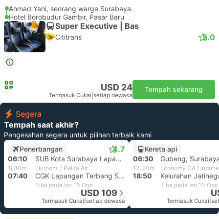
Ahmad Yani, seorang warga Surabaya.
Hotel Borobudur Gambir, Pasar Baru
Super Executive | Bas
5.0
Cititrans
USD 24
Tempah sekarang
Termasuk Cukai
|
setiap dewasa
Segera
Tempah saat akhir?
Pengesahan segera untuk pilihan terbaik kami
4.7
Penerbangan
Kereta api
06:10
SUB Kota Surabaya Lapangan Terbang, Jawa Timur
06:30
Gubeng, Surabay
1j 30m
Ekonomi | Pelita Air
12j 20m
07:40
CGK Lapangan Terbang Soekarno Hatta, Tangerang
18:50
Tiba pada Isn 10 Ogs
Tiba pada Isn 10 Ogs
USD 109
U
Termasuk Cukai
|
setiap dewasa
Termasuk Cukai
|
se