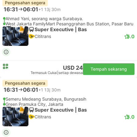
Pengesahan segera
16:31
06:01
+1
13j 30m
Ahmad Yani, seorang warga Surabaya.
West Jakarta FamilyMart Pesanggrahan Bus Station, Pasar Baru
Super Executive | Bas
5.0
Cititrans
USD 24
Tempah sekarang
Termasuk Cukai
|
setiap dewasa
Pengesahan segera
16:31
06:01
+1
13j 30m
Semeru Medeang Surabaya, Bungurasih
Green Pramuka City, Jakarta
Super Executive | Bas
5.0
Cititrans