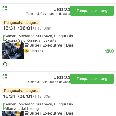
USD 24
Tempah sekarang
Termasuk Cukai
|
setiap dewasa
Pengesahan segera
16:31
06:01
+1
13j 30m
Semeru Medeang Surabaya, Bungurasih
Rasuna Said Kuningan Jakarta
Super Executive | Bas
5.0
Cititrans
USD 24
Tempah sekarang
Termasuk Cukai
|
setiap dewasa
Pengesahan segera
16:31
06:01
+1
13j 30m
Semeru Medeang Surabaya, Bungurasih
Alfamart, Jatibening
Super Executive | Bas