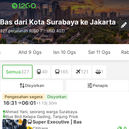
Bas dari Kota Surabaya ke Jakarta
327 perjalanan (USD 7 – USD 401)
k
Ahd 9 Ogs
Isn 10 Ogs
Sel 11 Ogs
Rab
Semua
327
40
165
121
1
Disyorkan
Penapis
Pengesahan segera
Disyorkan
16:31
06:01
+1
13j 30m
Ahmad Yani, seorang warga Surabaya.
Blue Bird Kelapa Gading, Tanjung Priok
Super Executive | Bas
5.0
Cititrans