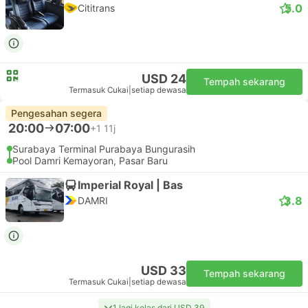
5.0
Cititrans
USD 24
Tempah sekarang
Termasuk Cukai
|
setiap dewasa
Pengesahan segera
20:00
07:00
+1
11j
Surabaya Terminal Purabaya Bungurasih
Pool Damri Kemayoran, Pasar Baru
Imperial Royal | Bas
3.8
DAMRI
USD 33
Tempah sekarang
Termasuk Cukai
|
setiap dewasa
1 lagi kelas dari USD 39