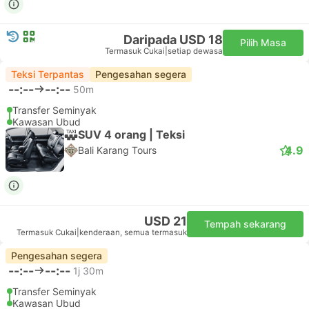
Daripada USD 18
Pilih Masa
Termasuk Cukai
|
setiap dewasa
Teksi Terpantas
Pengesahan segera
--:--
--:--
50m
Transfer Seminyak
Kawasan Ubud
SUV 4 orang | Teksi
4.9
Bali Karang Tours
USD 21
Tempah sekarang
Termasuk Cukai
|
kenderaan, semua termasuk
Pengesahan segera
--:--
--:--
1j 30m
Transfer Seminyak
Kawasan Ubud