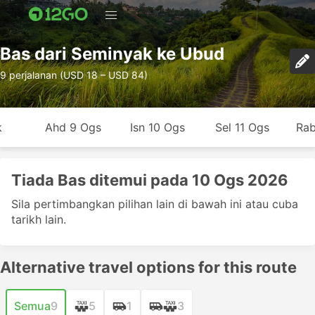
Bas dari Seminyak ke Ubud
9 perjalanan (USD 18 – USD 84)
k
Ahd 9 Ogs
Isn 10 Ogs
Sel 11 Ogs
Rab
Tiada Bas ditemui pada 10 Ogs 2026
Sila pertimbangkan pilihan lain di bawah ini atau cuba
tarikh lain.
Alternative travel options for this route
Semua
9
5
1
3