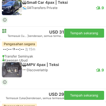
Small Car 4pax | Teksi
4.9
GiliTransfers Private
USD 31
Tempah sekarang
Termasuk Cukai
|
kenderaan, semua termasuk
Pengesahan segera
--:--
--:--
2j 15m
Transfer Seminyak
Kawasan Ubud
MPV 4pax | Teksi
4.9
Discoveriatrip
USD 29
Tempah sekarang
Termasuk Cukai
|
kenderaan, semua termasuk