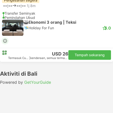
Pengesahan segera
--:--
--:--
1j 8m
Transfer Seminyak
Pemindahan Ubud
Ekonomi 3 orang | Teksi
5.0
Holiday For Fun
USD 26
Tempah sekarang
Termasuk Cukai
|
kenderaan, semua termasuk
Aktiviti di Bali
Powered by
GetYourGuide