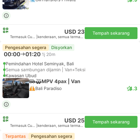
USD 23
Tempah sekarang
Termasuk Cukai
|
kenderaan, semua termasuk
Pengesahan segera
Disyorkan
00:00
01:20
1j 20m
Pemindahan Hotel Seminyak, Bali
Semua sambungan dijamin | Van+Teksi
Kawasan Ubud
MPV 4pax | Van
4.3
Bali Paradiso
USD 25
Tempah sekarang
Termasuk Cukai
|
kenderaan, semua termasuk
Terpantas
Pengesahan segera