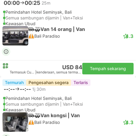
00:00
00:25
25m
Pemindahan Hotel Seminyak, Bali
Semua sambungan dijamin | Van+Teksi
Kawasan Ubud
Van 14 orang | Van
4.3
Bali Paradiso
USD 84
Tempah sekarang
Termasuk Cukai
|
kenderaan, semua termasuk
Termurah
Pengesahan segera
Terlaris
--:--
--:--
1j 30m
Pemindahan Hotel Seminyak, Bali
Semua sambungan dijamin | Van+Teksi
Kawasan Ubud
Van kongsi | Van
4.3
Bali Paradiso