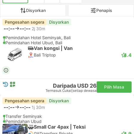
Disyorkan
Penapis
Pengesahan segera
Disyorkan
--:--
--:--
2j 30m
Pemindahan Hotel Seminyak, Bali
Pemindahan Hotel Ubud, Bali
Van kongsi | Van
4.4
Bali Triptop
Daripada USD 26
Pilih Masa
Termasuk Cukai
|
setiap dewasa
Pengesahan segera
Disyorkan
--:--
--:--
1j 30m
Transfer Seminyak
Pemindahan Ubud
Small Car 4pax | Teksi
4.9
GiliTransfers Private