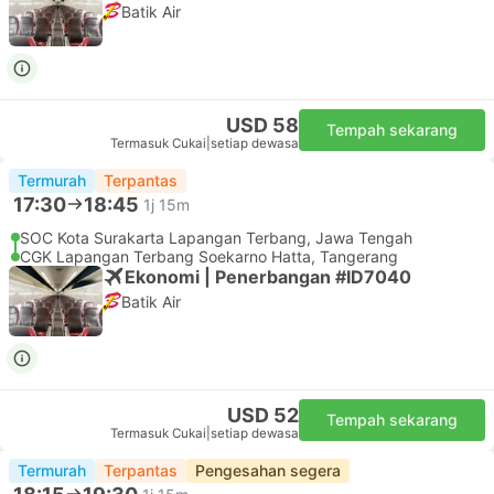
Batik Air
USD 58
Tempah sekarang
Termasuk Cukai
|
setiap dewasa
Termurah
Terpantas
17:30
18:45
1j 15m
SOC Kota Surakarta Lapangan Terbang, Jawa Tengah
CGK Lapangan Terbang Soekarno Hatta, Tangerang
Ekonomi | Penerbangan #ID7040
Batik Air
USD 52
Tempah sekarang
Termasuk Cukai
|
setiap dewasa
Termurah
Terpantas
Pengesahan segera