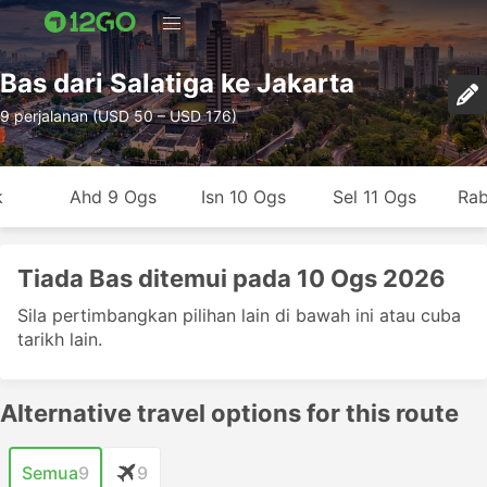
Bas dari Salatiga ke Jakarta
9 perjalanan (USD 50 – USD 176)
k
Ahd 9 Ogs
Isn 10 Ogs
Sel 11 Ogs
Rab
Tiada Bas ditemui pada 10 Ogs 2026
Sila pertimbangkan pilihan lain di bawah ini atau cuba
tarikh lain.
Alternative travel options for this route
Semua
9
9