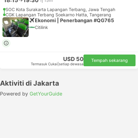
18:15
19:30
1j 15m
SOC Kota Surakarta Lapangan Terbang, Jawa Tengah
CGK Lapangan Terbang Soekarno Hatta, Tangerang
Ekonomi | Penerbangan #QG765
Citilink
USD 50
Tempah sekarang
Termasuk Cukai
|
setiap dewasa
Aktiviti di Jakarta
Powered by
GetYourGuide