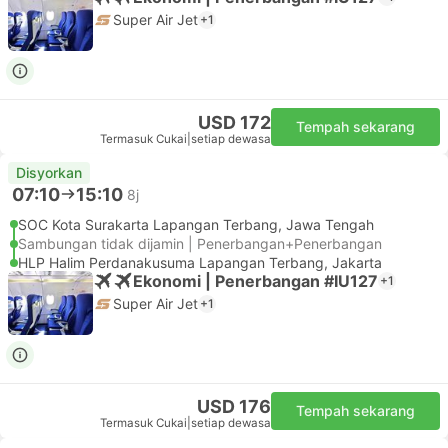
Super Air Jet
+1
USD 172
Tempah sekarang
Termasuk Cukai
|
setiap dewasa
Disyorkan
07:10
15:10
8j
SOC Kota Surakarta Lapangan Terbang, Jawa Tengah
Sambungan tidak dijamin | Penerbangan+Penerbangan
HLP Halim Perdanakusuma Lapangan Terbang, Jakarta
Ekonomi | Penerbangan #IU127
+1
Super Air Jet
+1
USD 176
Tempah sekarang
Termasuk Cukai
|
setiap dewasa