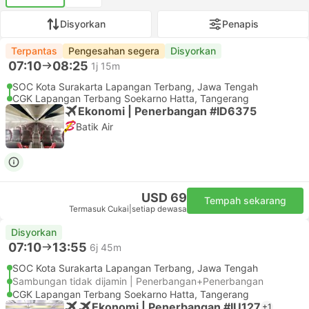
Disyorkan
Penapis
Terpantas
Pengesahan segera
Disyorkan
07:10
08:25
1j 15m
SOC Kota Surakarta Lapangan Terbang, Jawa Tengah
CGK Lapangan Terbang Soekarno Hatta, Tangerang
Ekonomi | Penerbangan #ID6375
Batik Air
USD 69
Tempah sekarang
Termasuk Cukai
|
setiap dewasa
Disyorkan
07:10
13:55
6j 45m
SOC Kota Surakarta Lapangan Terbang, Jawa Tengah
Sambungan tidak dijamin | Penerbangan+Penerbangan
CGK Lapangan Terbang Soekarno Hatta, Tangerang
Ekonomi | Penerbangan #IU127
+1