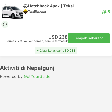
Hatchback 4pax | Teksi
4.5
TaxiBazaar
USD 238
Tempah sekarang
Termasuk Cukai
|
kenderaan, semua termasuk
2 lagi kelas dari USD 238
Aktiviti di Nepalgunj
Powered by
GetYourGuide