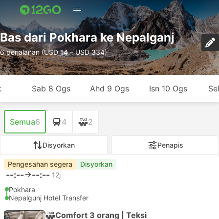
Bas dari Pokhara ke Nepalganj
6 perjalanan (USD 14 – USD 334)
k
Sab 8 Ogs
Ahd 9 Ogs
Isn 10 Ogs
Se
Semua
6
4
2
Disyorkan
Penapis
Pengesahan segera
Disyorkan
--:--
--:--
12j
Pokhara
Nepalgunj Hotel Transfer
Comfort 3 orang | Teksi