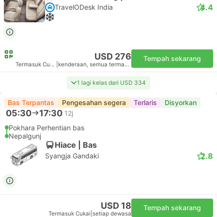
4.4
TravelODesk India
USD 276
Tempah sekarang
Termasuk Cukai
|
kenderaan, semua termasuk
1 lagi kelas dari USD 334
Bas Terpantas
Pengesahan segera
Terlaris
Disyorkan
05:30
17:30
12j
Pokhara Perhentian bas
Nepalgunj
Hiace | Bas
2.8
Syangja Gandaki
USD 18
Tempah sekarang
Termasuk Cukai
|
setiap dewasa