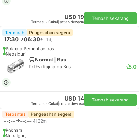
USD 19
Tempah sekarang
Termasuk Cukai
|
setiap dewasa
Termurah
Pengesahan segera
17:30
06:30
+1
13j
Pokhara Perhentian bas
Nepalgunj
Normal | Bas
5.0
Prithvi Rajmarga Bus
USD 14
Tempah sekarang
Termasuk Cukai
|
setiap dewasa
Terpantas
Pengesahan segera
--:--
--:--
4j 22m
Pokhara
Nepalgunj