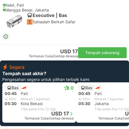
Kelet, Pati
Mangga Besar, Jakarta
Executive | Bas
Sahaalah Berkah Safar
USD 17
Tempah sekarang
Termasuk Cukai
|
setiap dewasa
Segera
Tempah saat akhir?
Pengesahan segera untuk pilihan terbaik kami
5.0
Bas
Bas
00:45
Pati
00:45
Pati
4j 45m
Mewah | Agramas
4j 45m
Mewah | Agramas
05:30
Kota Bekasi
05:30
Jakarta
Tiba pada Kha 13 Ogs
Tiba pada Kha 13 Og
USD 17
U
Termasuk Cukai
|
setiap dewasa
Termasuk Cukai
|
se