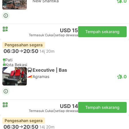
4.0
New Shantika
USD 15
Tempah sekarang
Termasuk Cukai
|
setiap dewasa
Pengesahan segera
06:30
20:50
14j 20m
Pati
Kota Bekasi
Executive | Bas
5.0
Agramas
USD 14
Tempah sekarang
Termasuk Cukai
|
setiap dewasa
Pengesahan segera
06:30
20:50
14j 20m