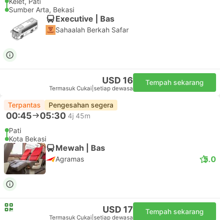
Kelet, Pati
Sumber Arta, Bekasi
Executive | Bas
Sahaalah Berkah Safar
USD 16
Tempah sekarang
Termasuk Cukai
|
setiap dewasa
Terpantas
Pengesahan segera
00:45
05:30
4j 45m
Pati
Kota Bekasi
Mewah | Bas
5.0
Agramas
USD 17
Tempah sekarang
Termasuk Cukai
|
setiap dewasa