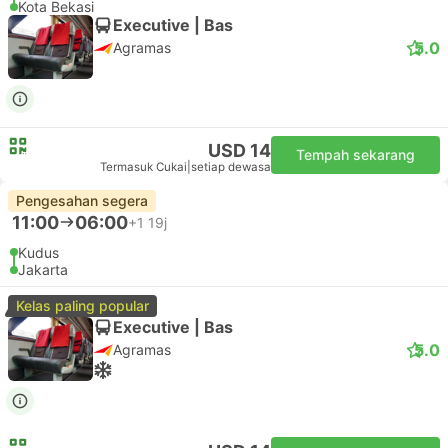
Kota Bekasi
Executive | Bas
5.0
Agramas
USD 14
Tempah sekarang
Termasuk Cukai
|
setiap dewasa
Pengesahan segera
11:00
06:00
+1
19j
Kudus
Jakarta
Kelas paling popular
Executive | Bas
5.0
Agramas