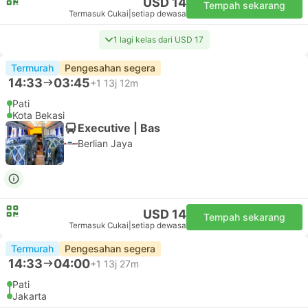
USD 14
Tempah sekarang
Termasuk Cukai
|
setiap dewasa
1 lagi kelas dari USD 17
Termurah
Pengesahan segera
14:33
03:45
+1
13j 12m
Pati
Kota Bekasi
Executive | Bas
Berlian Jaya
USD 14
Tempah sekarang
Termasuk Cukai
|
setiap dewasa
Termurah
Pengesahan segera
14:33
04:00
+1
13j 27m
Pati
Jakarta