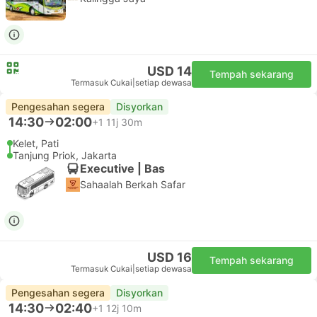
USD 14
Tempah sekarang
Termasuk Cukai
|
setiap dewasa
Pengesahan segera
Disyorkan
14:30
02:00
+1
11j 30m
Kelet, Pati
Tanjung Priok, Jakarta
Executive | Bas
Sahaalah Berkah Safar
USD 16
Tempah sekarang
Termasuk Cukai
|
setiap dewasa
Pengesahan segera
Disyorkan
14:30
02:40
+1
12j 10m