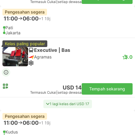
Termasuk Cukai
|
setiap dewasa
Pengesahan segera
11:00
06:00
+1
19j
Pati
Jakarta
Kelas paling popular
Executive | Bas
5.0
Agramas
USD 14
Tempah sekarang
Termasuk Cukai
|
setiap dewasa
1 lagi kelas dari USD 17
Pengesahan segera
11:00
06:00
+1
19j
Kudus