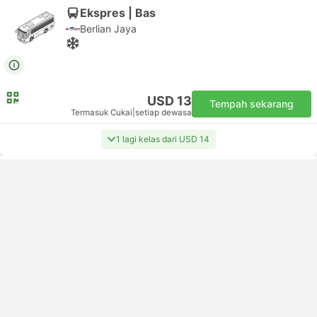
Ekspres | Bas
Berlian Jaya
USD 13
Tempah sekarang
Termasuk Cukai
|
setiap dewasa
1 lagi kelas dari USD 14
Termurah
Pengesahan segera
14:35
03:45
+1
13j 10m
Pati
Kota Bekasi
Executive | Bas
Berlian Jaya