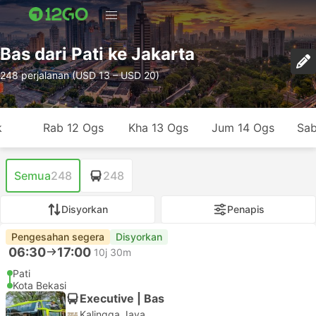
Bas dari Pati ke Jakarta
248 perjalanan (USD 13 – USD 20)
k
Rab 12 Ogs
Kha 13 Ogs
Jum 14 Ogs
Sab
Semua
248
248
Disyorkan
Penapis
Pengesahan segera
Disyorkan
06:30
17:00
10j 30m
Pati
Kota Bekasi
Executive | Bas
Kalingga Jaya