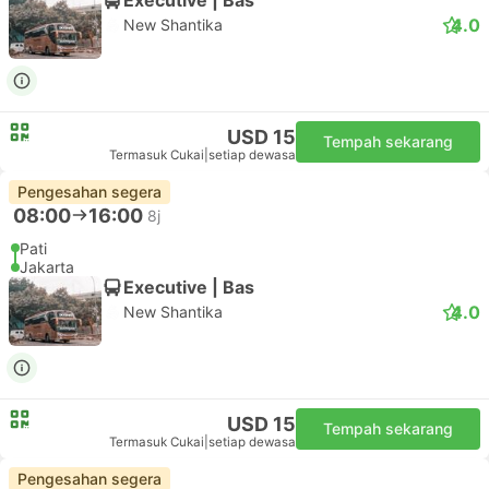
4.0
New Shantika
USD 15
Tempah sekarang
Termasuk Cukai
|
setiap dewasa
Pengesahan segera
08:00
16:00
8j
Pati
Jakarta
Executive | Bas
4.0
New Shantika
USD 15
Tempah sekarang
Termasuk Cukai
|
setiap dewasa
Pengesahan segera