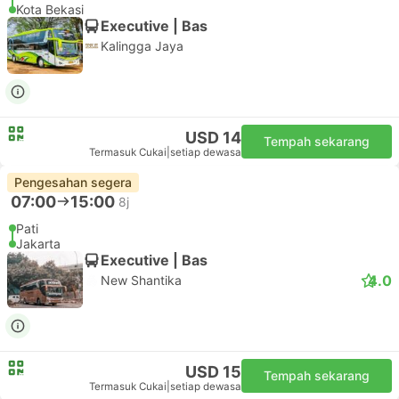
Kota Bekasi
Executive | Bas
Kalingga Jaya
USD 14
Tempah sekarang
Termasuk Cukai
|
setiap dewasa
Pengesahan segera
07:00
15:00
8j
Pati
Jakarta
Executive | Bas
4.0
New Shantika
USD 15
Tempah sekarang
Termasuk Cukai
|
setiap dewasa