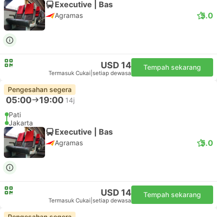
Executive | Bas
5.0
Agramas
USD 14
Tempah sekarang
Termasuk Cukai
|
setiap dewasa
Pengesahan segera
05:00
19:00
14j
Pati
Jakarta
Executive | Bas
5.0
Agramas
USD 14
Tempah sekarang
Termasuk Cukai
|
setiap dewasa
Pengesahan segera