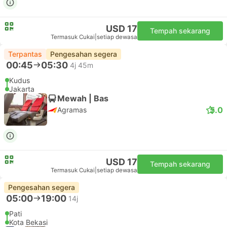
USD 17
Tempah sekarang
Termasuk Cukai
|
setiap dewasa
Terpantas
Pengesahan segera
00:45
05:30
4j 45m
Kudus
Jakarta
Mewah | Bas
5.0
Agramas
USD 17
Tempah sekarang
Termasuk Cukai
|
setiap dewasa
Pengesahan segera
05:00
19:00
14j
Pati
Kota Bekasi