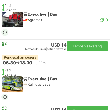
Pati
Jakarta
Executive | Bas
5.0
Agramas
USD 14
Tempah sekarang
Termasuk Cukai
|
setiap dewasa
Pengesahan segera
06:30
18:00
11j 30m
Pati
Jakarta
Executive | Bas
Kalingga Jaya
USD 14