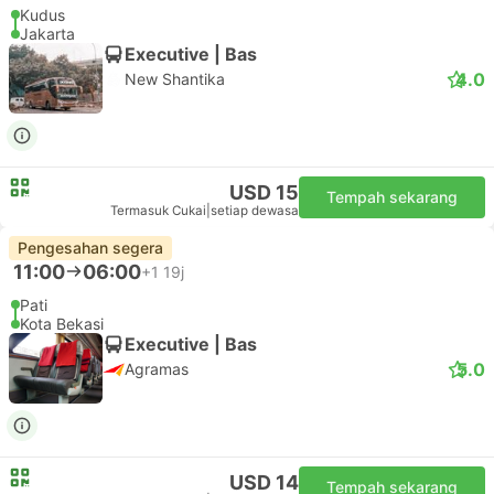
Kudus
Jakarta
Executive | Bas
4.0
New Shantika
USD 15
Tempah sekarang
Termasuk Cukai
|
setiap dewasa
Pengesahan segera
11:00
06:00
+1
19j
Pati
Kota Bekasi
Executive | Bas
5.0
Agramas
USD 14
Tempah sekarang