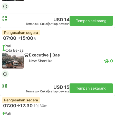
USD 14
Tempah sekarang
Termasuk Cukai
|
setiap dewasa
Pengesahan segera
07:00
15:00
8j
Pati
Kota Bekasi
Executive | Bas
4.0
New Shantika
USD 15
Tempah sekarang
Termasuk Cukai
|
setiap dewasa
Pengesahan segera
07:00
17:30
10j 30m
Pati