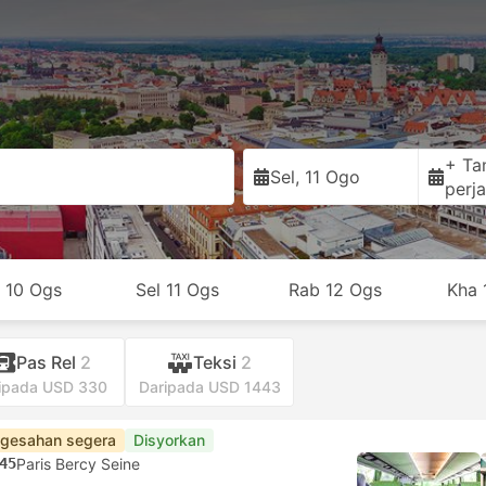
+ Ta
Sel, 11 Ogo
perja
n 10 Ogs
Sel 11 Ogs
Rab 12 Ogs
Kha 
Pas Rel
2
Teksi
2
ipada USD 330
Daripada USD 1443
gesahan segera
Disyorkan
45
Paris Bercy Seine