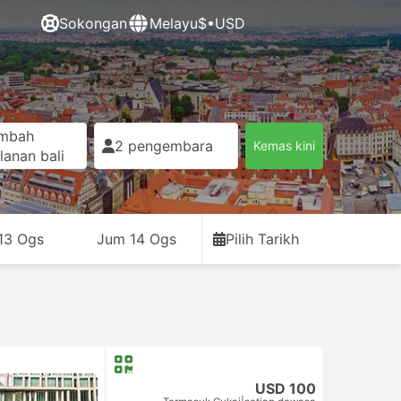
Sokongan
Melayu
$•USD
mbah
2 pengembara
Kemas kini
lanan bali
13 Ogs
Jum 14 Ogs
Pilih Tarikh
USD 100