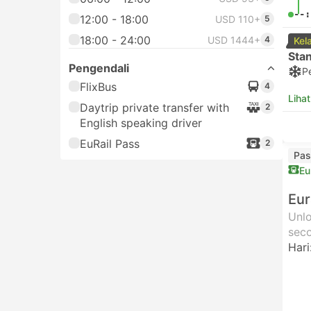
--:
12:00 - 18:00
USD 110+
5
18:00 - 24:00
USD 1444+
4
Kel
Sta
Pengendali
P
FlixBus
4
Lihat
Daytrip private transfer with
2
English speaking driver
EuRail Pass
2
Pas
Eu
Eur
Unlo
seco
Hari