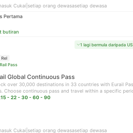
masuk Cukai
|
setiap orang dewasa
setiap dewasa
as Pertama
t butiran
1 lagi bermula daripada U
 Rel
Rail Pass
ail Global Continuous Pass
ck over 30,000 destinations in 33 countries with Eurail Pass
s. Choose continuous pass and travel within a specific peri
:
15 - 22 - 30 - 60 - 90
masuk Cukai
|
setiap orang dewasa
setiap dewasa