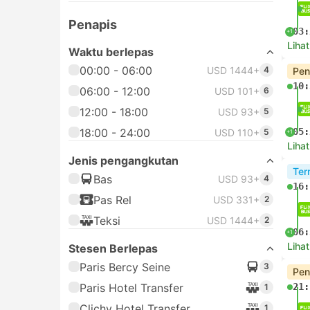
Penapis
03:
+1
Lihat
Waktu berlepas
00:00 - 06:00
USD 1444+
4
Pen
10:
06:00 - 12:00
USD 101+
6
12:00 - 18:00
USD 93+
5
18:00 - 24:00
05:
USD 110+
5
+1
Lihat
Jenis pengangkutan
Ter
Bas
USD 93+
4
16:
Pas Rel
USD 331+
2
Teksi
USD 1444+
2
06:
+1
Lihat
Stesen Berlepas
Paris Bercy Seine
3
Pen
Paris Hotel Transfer
21:
1
Clichy Hotel Transfer
1