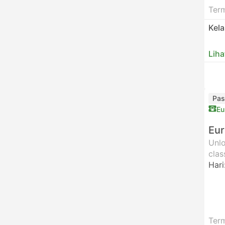
Ter
Kel
Liha
Pas
Eu
Eur
Unlo
clas
Hari
Ter