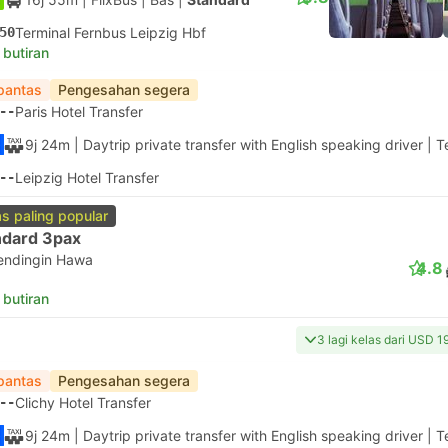
50
Terminal Fernbus Leipzig Hbf
 butiran
pantas
Pengesahan segera
--
Paris Hotel Transfer
9j 24m
| Daytrip private transfer with English speaking driver
|
T
--
Leipzig Hotel Transfer
as paling popular
ndard 3pax
endingin Hawa
4.8
 butiran
3 lagi kelas dari USD 1
pantas
Pengesahan segera
--
Clichy Hotel Transfer
9j 24m
| Daytrip private transfer with English speaking driver
|
T