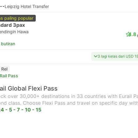
--
Leipzig Hotel Transfer
as paling popular
ndard 3pax
endingin Hawa
4.8
 butiran
3 lagi kelas dari USD 1
 Rel
Rail Pass
ail Global Flexi Pass
ck over 30,000+ destinations in 33 countries with Eurail Pas
nd class. Choose Flexi Pass and travel on specific day wit
:
4 - 5 - 7 - 10 - 15