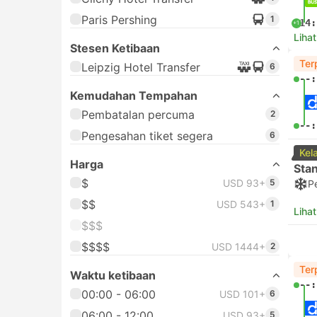
Paris Pershing
1
14:
+1
Lihat
Stesen Ketibaan
Ter
Leipzig Hotel Transfer
6
--:
Kemudahan Tempahan
Pembatalan percuma
2
--:
Pengesahan tiket segera
6
Kel
Harga
Sta
$
USD 93+
5
P
$$
USD 543+
1
Lihat
$$$
$$$$
USD 1444+
2
Ter
Waktu ketibaan
--:
00:00 - 06:00
USD 101+
6
06:00 - 12:00
USD 93+
5