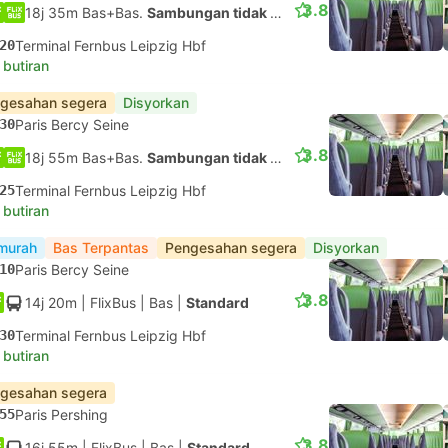
3.8
18j 35m Bas+Bas.
Sambungan tidak dijamin
20
Terminal Fernbus Leipzig Hbf
 butiran
gesahan segera
Disyorkan
30
Paris Bercy Seine
3.8
18j 55m Bas+Bas.
Sambungan tidak dijamin
25
Terminal Fernbus Leipzig Hbf
 butiran
murah
Bas Terpantas
Pengesahan segera
Disyorkan
10
Paris Bercy Seine
3.8
14j 20m
| FlixBus
|
Bas
|
Standard
30
Terminal Fernbus Leipzig Hbf
 butiran
gesahan segera
55
Paris Pershing
3.8
16j 55m
| FlixBus
|
Bas
|
Standard