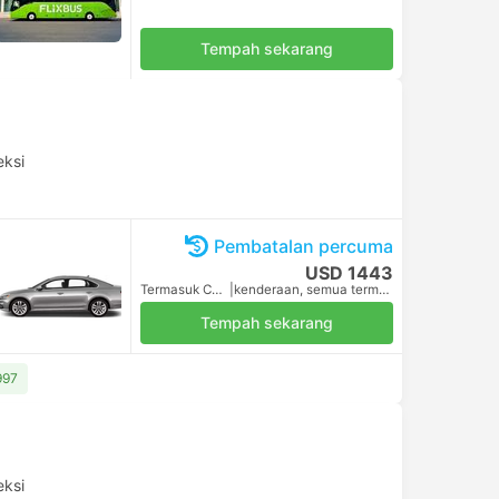
Tempah sekarang
eksi
Pembatalan percuma
USD 1443
Termasuk Cukai
|
kenderaan, semua termasuk
Tempah sekarang
997
eksi