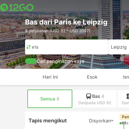
Bas dari Paris ke Leipzig
8 perjalanan (USD 92 – USD 2097)
Paris
Leipzig
Cari penginapan saya
Hari Ini
Esok
Is
Bas
4
Semua
8
Daripada USD 92
Dar
Pen
Tapis mengikut
Disyorkan
08: