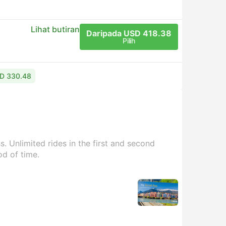
Lihat butiran
Daripada USD 418.38
Pilih
SD 330.48
. Unlimited rides in the first and second
od of time.