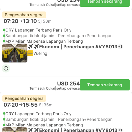
Tempah sekarang
Termasuk Cukai
|
setiap dewasa
Pengesahan segera
07:20
13:10
5j 50m
ORY Lapangan Terbang Paris Orly
Sambungan tidak dijamin | Penerbangan+Penerbangan
MXP Milan Malpensa Lapangan Terbang
Ekonomi | Penerbangan #VY8013
+1
Vueling
USD 254
Tempah sekarang
Termasuk Cukai
|
setiap dewasa
Pengesahan segera
07:20
15:55
8j 35m
ORY Lapangan Terbang Paris Orly
Sambungan tidak dijamin | Penerbangan+Penerbangan
MXP Milan Malpensa Lapangan Terbang
Ekonomi | Penerbangan #VY8013
+1