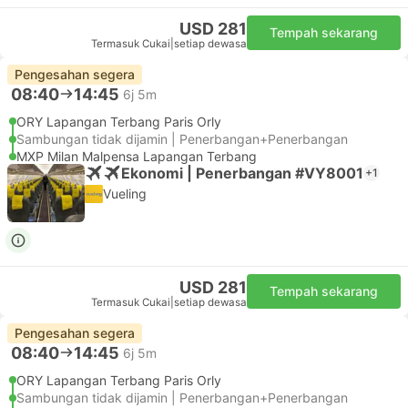
USD 281
Tempah sekarang
Termasuk Cukai
|
setiap dewasa
Pengesahan segera
08:40
14:45
6j 5m
ORY Lapangan Terbang Paris Orly
Sambungan tidak dijamin | Penerbangan+Penerbangan
MXP Milan Malpensa Lapangan Terbang
Ekonomi | Penerbangan #VY8001
+1
Vueling
USD 281
Tempah sekarang
Termasuk Cukai
|
setiap dewasa
Pengesahan segera
08:40
14:45
6j 5m
ORY Lapangan Terbang Paris Orly
Sambungan tidak dijamin | Penerbangan+Penerbangan