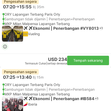
Pengesahan segera
07:20
15:55
8j 35m
ORY Lapangan Terbang Paris Orly
Sambungan tidak dijamin | Penerbangan+Penerbangan
MXP Milan Malpensa Lapangan Terbang
Ekonomi | Penerbangan #VY8013
+1
Vueling
USD 234
Tempah sekarang
Termasuk Cukai
|
setiap dewasa
Pengesahan segera
07:25
13:40
6j 15m
ORY Lapangan Terbang Paris Orly
Sambungan tidak dijamin | Penerbangan+Penerbangan
MXP Milan Malpensa Lapangan Terbang
Ekonomi | Penerbangan #IB584
+1
Iberia