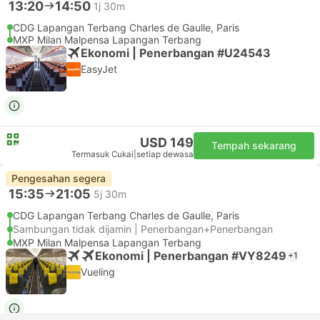
13:20
14:50
1j 30m
CDG Lapangan Terbang Charles de Gaulle, Paris
MXP Milan Malpensa Lapangan Terbang
Ekonomi | Penerbangan #U24543
EasyJet
USD 149
Tempah sekarang
Termasuk Cukai
|
setiap dewasa
Pengesahan segera
15:35
21:05
5j 30m
CDG Lapangan Terbang Charles de Gaulle, Paris
Sambungan tidak dijamin | Penerbangan+Penerbangan
MXP Milan Malpensa Lapangan Terbang
Ekonomi | Penerbangan #VY8249
+1
Vueling