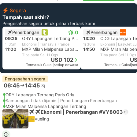
Segera
Tempah saat akhir?
Pengesahan segera untuk pilihan terbaik kami
5.0
Penerbangan
Penerbangan
09:25
ORY Lapangan Terbang Paris Orly
13:20
1j 35m
Ekonomi | Transavia France
1j 30m
Ekonomi | EasyJet Eu
11:00
MXP Milan Malpensa Lapangan Terbang
14:50
Tiba pada Sel 11 Ogs
Tiba pada Sel 11 Ogs
USD 102
US
Termasuk Cukai
|
setiap dewasa
Termasuk Cukai
|
se
Pengesahan segera
06:45
14:45
8j
ORY Lapangan Terbang Paris Orly
Sambungan tidak dijamin | Penerbangan+Penerbangan
MXP Milan Malpensa Lapangan Terbang
Ekonomi | Penerbangan #VY8003
+1
Vueling