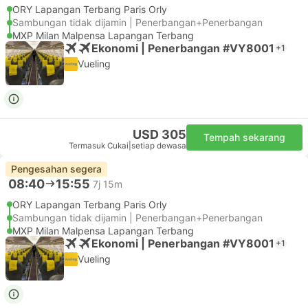
ORY Lapangan Terbang Paris Orly
Sambungan tidak dijamin | Penerbangan+Penerbangan
MXP Milan Malpensa Lapangan Terbang
Ekonomi | Penerbangan #VY8001
+1
Vueling
USD 305
Tempah sekarang
Termasuk Cukai
|
setiap dewasa
Pengesahan segera
08:40
15:55
7j 15m
ORY Lapangan Terbang Paris Orly
Sambungan tidak dijamin | Penerbangan+Penerbangan
MXP Milan Malpensa Lapangan Terbang
Ekonomi | Penerbangan #VY8001
+1
Vueling