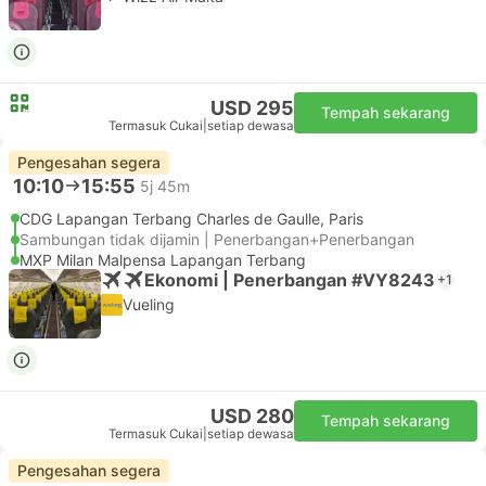
USD 295
Tempah sekarang
Termasuk Cukai
|
setiap dewasa
Pengesahan segera
10:10
15:55
5j 45m
CDG Lapangan Terbang Charles de Gaulle, Paris
Sambungan tidak dijamin | Penerbangan+Penerbangan
MXP Milan Malpensa Lapangan Terbang
Ekonomi | Penerbangan #VY8243
+1
Vueling
USD 280
Tempah sekarang
Termasuk Cukai
|
setiap dewasa
Pengesahan segera