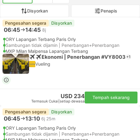
Disyorkan
Penapis
Pengesahan segera
Disyorkan
06:45
14:45
8j
ORY Lapangan Terbang Paris Orly
Sambungan tidak dijamin | Penerbangan+Penerbangan
MXP Milan Malpensa Lapangan Terbang
Ekonomi | Penerbangan #VY8003
+1
Vueling
USD 234
Tempah sekarang
Termasuk Cukai
|
setiap dewasa
Pengesahan segera
Disyorkan
06:45
13:10
6j 25m
ORY Lapangan Terbang Paris Orly
Sambungan tidak dijamin | Penerbangan+Penerbangan
MXP Milan Malpensa Lapangan Terbang