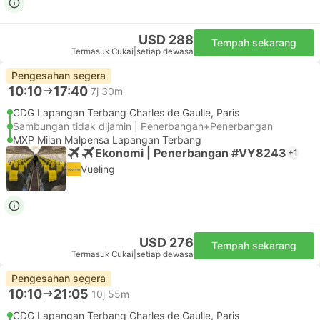
USD 288
Tempah sekarang
Termasuk Cukai
|
setiap dewasa
Pengesahan segera
10:10
17:40
7j 30m
CDG Lapangan Terbang Charles de Gaulle, Paris
Sambungan tidak dijamin | Penerbangan+Penerbangan
MXP Milan Malpensa Lapangan Terbang
Ekonomi | Penerbangan #VY8243
+1
Vueling
USD 276
Tempah sekarang
Termasuk Cukai
|
setiap dewasa
Pengesahan segera
10:10
21:05
10j 55m
CDG Lapangan Terbang Charles de Gaulle, Paris