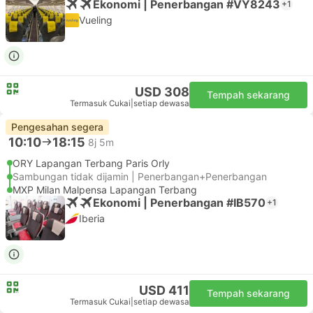
Ekonomi | Penerbangan #VY8243
+1
Vueling
USD 308
Tempah sekarang
Termasuk Cukai
|
setiap dewasa
Pengesahan segera
10:10
18:15
8j 5m
ORY Lapangan Terbang Paris Orly
Sambungan tidak dijamin | Penerbangan+Penerbangan
MXP Milan Malpensa Lapangan Terbang
Ekonomi | Penerbangan #IB570
+1
Iberia
USD 411
Tempah sekarang
Termasuk Cukai
|
setiap dewasa