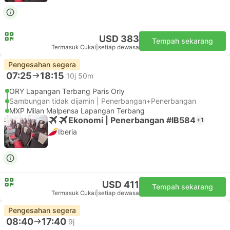
USD 383
Tempah sekarang
Termasuk Cukai
|
setiap dewasa
Pengesahan segera
07:25
18:15
10j 50m
ORY Lapangan Terbang Paris Orly
Sambungan tidak dijamin | Penerbangan+Penerbangan
MXP Milan Malpensa Lapangan Terbang
Ekonomi | Penerbangan #IB584
+1
Iberia
USD 411
Tempah sekarang
Termasuk Cukai
|
setiap dewasa
Pengesahan segera
08:40
17:40
9j