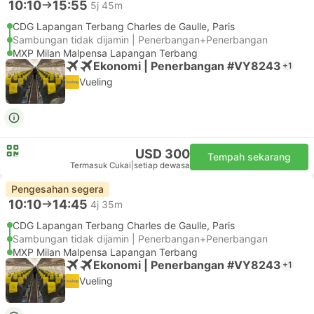
10:10
15:55
5j 45m
CDG Lapangan Terbang Charles de Gaulle, Paris
Sambungan tidak dijamin | Penerbangan+Penerbangan
MXP Milan Malpensa Lapangan Terbang
Ekonomi | Penerbangan #VY8243
+1
Vueling
USD 300
Tempah sekarang
Termasuk Cukai
|
setiap dewasa
Pengesahan segera
10:10
14:45
4j 35m
CDG Lapangan Terbang Charles de Gaulle, Paris
Sambungan tidak dijamin | Penerbangan+Penerbangan
MXP Milan Malpensa Lapangan Terbang
Ekonomi | Penerbangan #VY8243
+1
Vueling