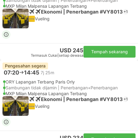
Sambungan tidak dijamin | Penerbangan+Penerbangan
MXP Milan Malpensa Lapangan Terbang
Ekonomi | Penerbangan #VY8013
+1
Vueling
USD 245
Tempah sekarang
Termasuk Cukai
|
setiap dewasa
Pengesahan segera
07:20
14:45
7j 25m
ORY Lapangan Terbang Paris Orly
Sambungan tidak dijamin | Penerbangan+Penerbangan
MXP Milan Malpensa Lapangan Terbang
Ekonomi | Penerbangan #VY8013
+1
Vueling
USD 234