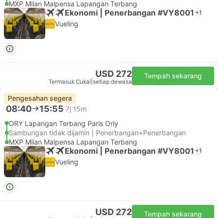
MXP Milan Malpensa Lapangan Terbang
Ekonomi | Penerbangan #VY8001
+1
Vueling
USD 272
Tempah sekarang
Termasuk Cukai
|
setiap dewasa
Pengesahan segera
08:40
15:55
7j 15m
ORY Lapangan Terbang Paris Orly
Sambungan tidak dijamin | Penerbangan+Penerbangan
MXP Milan Malpensa Lapangan Terbang
Ekonomi | Penerbangan #VY8001
+1
Vueling
USD 272
Tempah sekarang