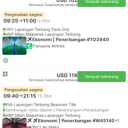
USD 102
Tempah sekarang
Termasuk Cukai
|
setiap dewasa
Pengesahan segera
09:25
11:00
1j 35m
ORY Lapangan Terbang Paris Orly
MXP Milan Malpensa Lapangan Terbang
Ekonomi | Penerbangan #TO3940
Transavia Airlines
USD 118
Tempah sekarang
Termasuk Cukai
|
setiap dewasa
Pengesahan segera
09:40
21:15
11j 35m
BVA Lapangan Terbang Beauvais Tille
Sambungan tidak dijamin | Penerbangan+Penerbangan
MXP Milan Malpensa Lapangan Terbang
Ekonomi | Penerbangan #W45140
+1
Wizz Air Malta