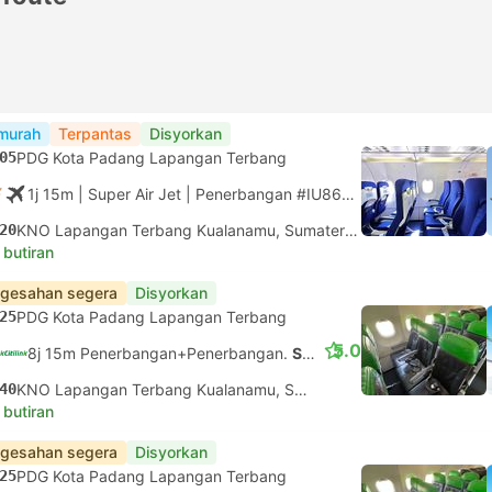
murah
Terpantas
Disyorkan
05
PDG Kota Padang Lapangan Terbang
1j 15m
| Super Air Jet
|
Penerbangan #IU862
|
Ekonomi
20
KNO Lapangan Terbang Kualanamu, Sumatera Utara
 butiran
gesahan segera
Disyorkan
25
PDG Kota Padang Lapangan Terbang
5.0
8j 15m Penerbangan+Penerbangan.
Sambungan tidak dijamin
40
KNO Lapangan Terbang Kualanamu, Sumatera Utara
 butiran
gesahan segera
Disyorkan
25
PDG Kota Padang Lapangan Terbang