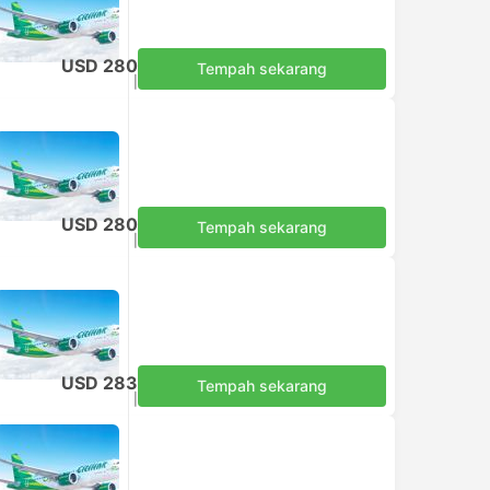
USD 280
Tempah sekarang
Termasuk Cukai
|
setiap dewasa
USD 280
Tempah sekarang
Termasuk Cukai
|
setiap dewasa
USD 283
Tempah sekarang
Termasuk Cukai
|
setiap dewasa