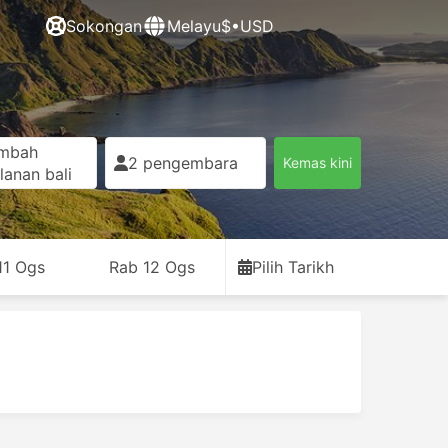
Sokongan
Melayu
$•USD
mbah
2 pengembara
Kemas kini
lanan bali
11 Ogs
Rab 12 Ogs
Pilih Tarikh