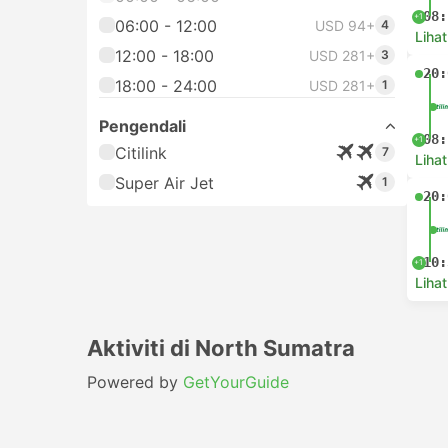
08:
+1
06:00 - 12:00
USD 94+
4
Lihat
12:00 - 18:00
USD 281+
3
20:
18:00 - 24:00
USD 281+
1
Pengendali
08:
+1
Citilink
7
Lihat
Super Air Jet
1
20:
10:
+1
Lihat
Aktiviti di North Sumatra
Powered by
GetYourGuide