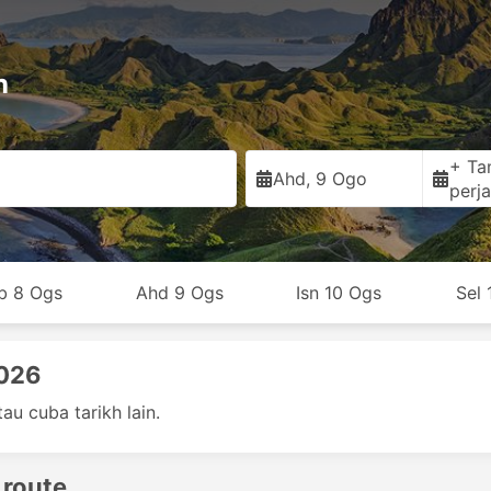
n
+ Ta
Ahd, 9 Ogo
perja
b 8 Ogs
Ahd 9 Ogs
Isn 10 Ogs
Sel 
2026
au cuba tarikh lain.
 route