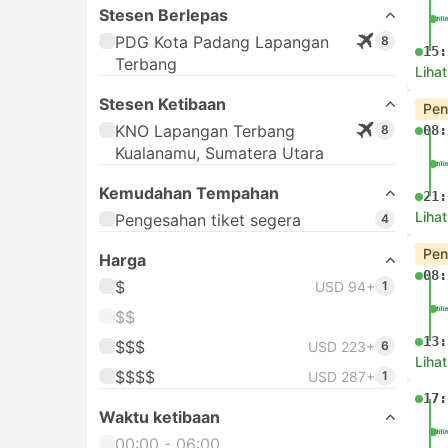
Stesen Berlepas
PDG Kota Padang Lapangan
8
15:
Terbang
Lihat
Stesen Ketibaan
Pen
KNO Lapangan Terbang
8
08:
Kualanamu, Sumatera Utara
Kemudahan Tempahan
21:
Lihat
Pengesahan tiket segera
4
Pen
Harga
08:
$
USD 94+
1
$$
13:
$$$
USD 223+
6
Lihat
$$$$
USD 287+
1
17:
Waktu ketibaan
00:00 - 06:00