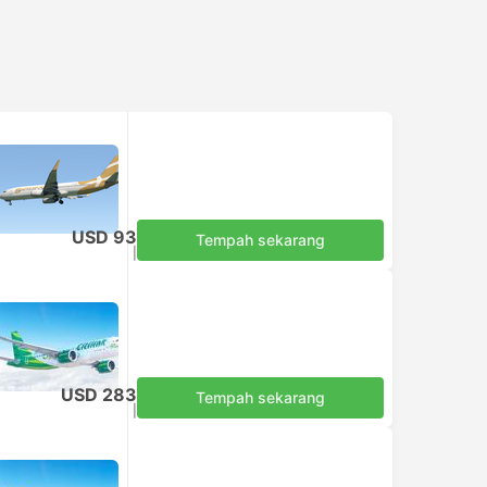
USD 93
Tempah sekarang
Termasuk Cukai
|
setiap dewasa
USD 283
Tempah sekarang
Termasuk Cukai
|
setiap dewasa