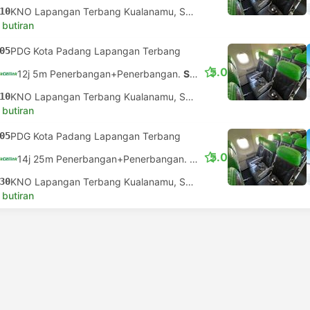
10
KNO Lapangan Terbang Kualanamu, Sumatera Utara
 butiran
05
PDG Kota Padang Lapangan Terbang
5.0
12j 5m Penerbangan+Penerbangan.
Sambungan tidak dijamin
10
KNO Lapangan Terbang Kualanamu, Sumatera Utara
 butiran
05
PDG Kota Padang Lapangan Terbang
5.0
14j 25m Penerbangan+Penerbangan.
Sambungan tidak dijamin
30
KNO Lapangan Terbang Kualanamu, Sumatera Utara
 butiran