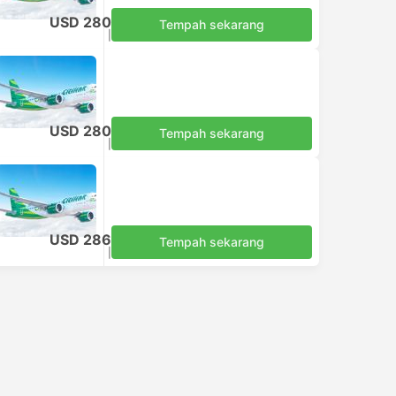
USD 280
Tempah sekarang
Termasuk Cukai
|
setiap dewasa
USD 280
Tempah sekarang
Termasuk Cukai
|
setiap dewasa
USD 286
Tempah sekarang
Termasuk Cukai
|
setiap dewasa