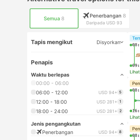
Penerbangan
8
Semua
8
Daripada USD 93
Ter
Tapis mengikut
Disyorkan
08:
Penapis
09:
Lihat
Waktu berlepas
00:00 - 06:00
Pen
08:
06:00 - 12:00
USD 94+
5
12:00 - 18:00
USD 281+
1
18:00 - 24:00
16:
USD 281+
2
Lihat
Jenis pengangkutan
Pen
Penerbangan
USD 94+
8
08: