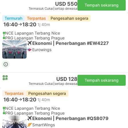
USD 550
Tempah sekarang
Termasuk Cukai
|
setiap dewasa
Termurah
Terpantas
Pengesahan segera
16:40
18:20
1j 40m
NCE Lapangan Terbang Nice
PRG Lapangan Terbang Prague
Ekonomi | Penerbangan #EW4227
Eurowings
USD 128
Tempah sekarang
Termasuk Cukai
|
setiap dewasa
Terpantas
Pengesahan segera
16:40
18:20
1j 40m
NCE Lapangan Terbang Nice
PRG Lapangan Terbang Prague
Ekonomi | Penerbangan #QS8079
SmartWings