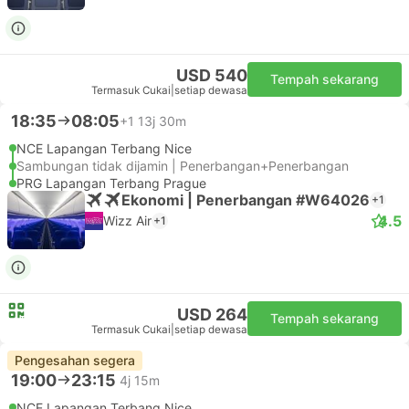
USD 540
Tempah sekarang
Termasuk Cukai
|
setiap dewasa
18:35
08:05
+1
13j 30m
NCE Lapangan Terbang Nice
Sambungan tidak dijamin | Penerbangan+Penerbangan
PRG Lapangan Terbang Prague
Ekonomi | Penerbangan #W64026
+1
4.5
Wizz Air
+1
USD 264
Tempah sekarang
Termasuk Cukai
|
setiap dewasa
Pengesahan segera
19:00
23:15
4j 15m
NCE Lapangan Terbang Nice