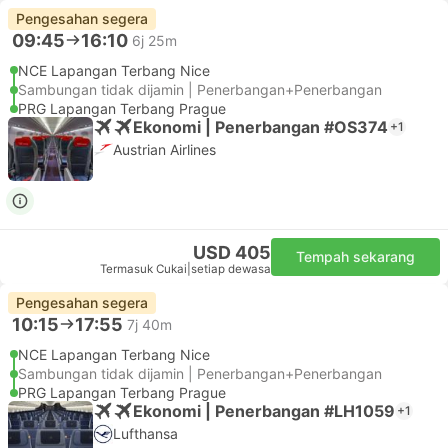
Pengesahan segera
09:45
16:10
6j 25m
NCE Lapangan Terbang Nice
Sambungan tidak dijamin | Penerbangan+Penerbangan
PRG Lapangan Terbang Prague
Ekonomi | Penerbangan #OS374
+1
Austrian Airlines
USD 405
Tempah sekarang
Termasuk Cukai
|
setiap dewasa
Pengesahan segera
10:15
17:55
7j 40m
NCE Lapangan Terbang Nice
Sambungan tidak dijamin | Penerbangan+Penerbangan
PRG Lapangan Terbang Prague
Ekonomi | Penerbangan #LH1059
+1
Lufthansa