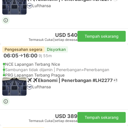
Lufthansa
USD 540
Tempah sekarang
Termasuk Cukai
|
setiap dewasa
Pengesahan segera
Disyorkan
06:05
16:00
9j 55m
NCE Lapangan Terbang Nice
Sambungan tidak dijamin | Penerbangan+Penerbangan
PRG Lapangan Terbang Prague
Ekonomi | Penerbangan #LH2277
+1
Lufthansa
USD 389
Tempah sekarang
Termasuk Cukai
|
setiap dewasa