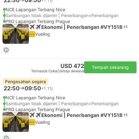
22:50
09:50
+1
11j
NCE Lapangan Terbang Nice
Sambungan tidak dijamin | Penerbangan+Penerbangan
PRG Lapangan Terbang Prague
Ekonomi | Penerbangan #VY1518
+1
Vueling
USD 472
Tempah sekarang
Termasuk Cukai
|
setiap dewasa
Pengesahan segera
22:50
09:50
+1
11j
NCE Lapangan Terbang Nice
Sambungan tidak dijamin | Penerbangan+Penerbangan
PRG Lapangan Terbang Prague
Ekonomi | Penerbangan #VY1518
+1
Vueling