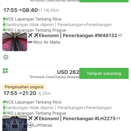
Termasuk Cukai
|
setiap dewasa
17:55
08:40
+1
14j 45m
NCE Lapangan Terbang Nice
Sambungan tidak dijamin | Penerbangan+Penerbangan
PRG Lapangan Terbang Prague
Ekonomi | Penerbangan #W46132
+1
Wizz Air Malta
USD 262
Tempah sekarang
Termasuk Cukai
|
setiap dewasa
Pengesahan segera
17:55
21:20
3j 25m
NCE Lapangan Terbang Nice
Sambungan tidak dijamin | Penerbangan+Penerbangan
PRG Lapangan Terbang Prague
Ekonomi | Penerbangan #LH2275
+1
Lufthansa