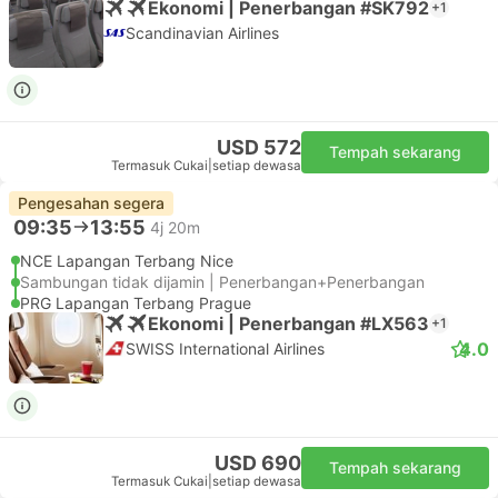
Ekonomi | Penerbangan #SK792
+1
Scandinavian Airlines
USD 572
Tempah sekarang
Termasuk Cukai
|
setiap dewasa
Pengesahan segera
09:35
13:55
4j 20m
NCE Lapangan Terbang Nice
Sambungan tidak dijamin | Penerbangan+Penerbangan
PRG Lapangan Terbang Prague
Ekonomi | Penerbangan #LX563
+1
4.0
SWISS International Airlines
USD 690
Tempah sekarang
Termasuk Cukai
|
setiap dewasa