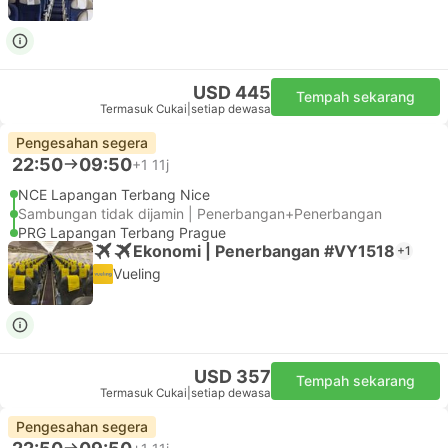
USD 445
Tempah sekarang
Termasuk Cukai
|
setiap dewasa
Pengesahan segera
22:50
09:50
+1
11j
NCE Lapangan Terbang Nice
Sambungan tidak dijamin | Penerbangan+Penerbangan
PRG Lapangan Terbang Prague
Ekonomi | Penerbangan #VY1518
+1
Vueling
USD 357
Tempah sekarang
Termasuk Cukai
|
setiap dewasa
Pengesahan segera