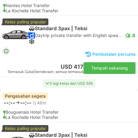
Nantes Hotel Transfer
La Rochelle Hotel Transfer
Kelas paling popular
Standard 3pax | Teksi
4.8
Daytrip private transfer with English speaking driver
Pembatalan percuma
USD 417
Tempah sekarang
Termasuk Cukai
|
kenderaan, semua termasuk
3 lagi kelas dari USD 556
Pengesahan segera
--:--
--:--
1j 46m
Bouguenais Hotel Transfer
La Rochelle Hotel Transfer
Kelas paling popular
Standard 3pax | Teksi