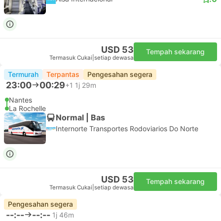
USD 53
Tempah sekarang
Termasuk Cukai
|
setiap dewasa
Termurah
Terpantas
Pengesahan segera
23:00
00:29
+1
1j 29m
Nantes
La Rochelle
Normal | Bas
Internorte Transportes Rodoviarios Do Norte
USD 53
Tempah sekarang
Termasuk Cukai
|
setiap dewasa
Pengesahan segera
--:--
--:--
1j 46m