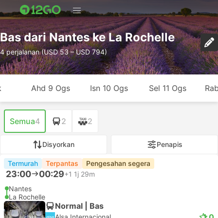
Bas dari Nantes ke La Rochelle
4 perjalanan (USD 53 – USD 794)
k
Ahd 9 Ogs
Isn 10 Ogs
Sel 11 Ogs
Rab
Semua
4
2
2
Disyorkan
Penapis
Termurah
Terpantas
Pengesahan segera
23:00
00:29
+1
1j 29m
Nantes
La Rochelle
Normal | Bas
1.0
Alsa Internacional