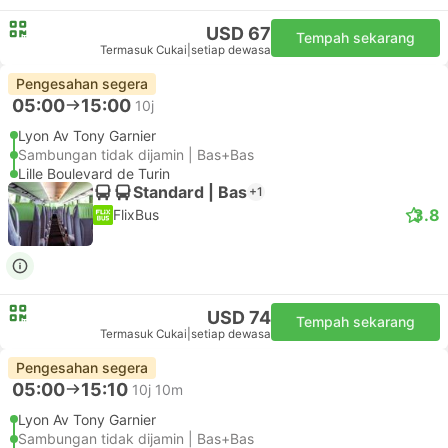
USD 67
Tempah sekarang
Termasuk Cukai
|
setiap dewasa
Pengesahan segera
05:00
15:00
10j
Lyon Av Tony Garnier
Sambungan tidak dijamin | Bas+Bas
Lille Boulevard de Turin
Standard | Bas
+1
3.8
FlixBus
USD 74
Tempah sekarang
Termasuk Cukai
|
setiap dewasa
Pengesahan segera
05:00
15:10
10j 10m
Lyon Av Tony Garnier
Sambungan tidak dijamin | Bas+Bas