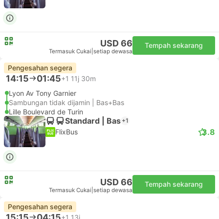
USD 66
Tempah sekarang
Termasuk Cukai
|
setiap dewasa
Pengesahan segera
14:15
01:45
+1
11j 30m
Lyon Av Tony Garnier
Sambungan tidak dijamin | Bas+Bas
Lille Boulevard de Turin
Standard | Bas
+1
3.8
FlixBus
USD 66
Tempah sekarang
Termasuk Cukai
|
setiap dewasa
Pengesahan segera
15:15
04:15
+1
13j