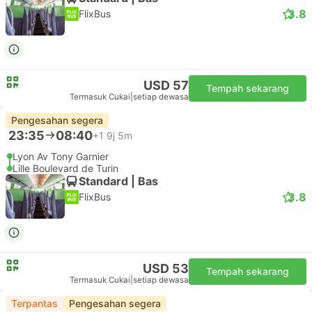
3.8
FlixBus
USD 57
Tempah sekarang
Termasuk Cukai
|
setiap dewasa
Pengesahan segera
23:35
08:40
+1
9j 5m
Lyon Av Tony Garnier
Lille Boulevard de Turin
Standard | Bas
3.8
FlixBus
USD 53
Tempah sekarang
Termasuk Cukai
|
setiap dewasa
Terpantas
Pengesahan segera