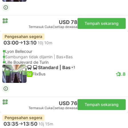
USD 78
Tempah sekarang
Termasuk Cukai
|
setiap dewasa
Pengesahan segera
03:00
13:10
10j 10m
Lyon Bellecour
Sambungan tidak dijamin | Bas+Bas
Lille Boulevard de Turin
Standard | Bas
+1
3.8
FlixBus
USD 76
Tempah sekarang
Termasuk Cukai
|
setiap dewasa
Pengesahan segera
03:35
13:50
10j 15m