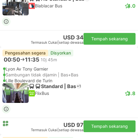
4.0
Blablacar Bus
USD 34
Tempah sekarang
Termasuk Cukai
|
setiap dewasa
Pengesahan segera
Disyorkan
00:50
11:35
10j 45m
Lyon Av Tony Garnier
Sambungan tidak dijamin | Bas+Bas
Lille Boulevard de Turin
Standard | Bas
+1
3.8
FlixBus
USD 97
Tempah sekarang
Termasuk Cukai
|
setiap dewasa