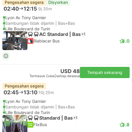
Pengesahan segera
Disyorkan
02:40
12:15
9j 35m
Lyon Av Tony Garnier
Sambungan tidak dijamin | Bas+Bas
Lille Boulevard de Turin
AC Standard | Bas
+1
4.0
Blablacar Bus
USD 48
Tempah sekarang
Termasuk Cukai
|
setiap dewasa
Pengesahan segera
02:45
13:10
10j 25m
Lyon Av Tony Garnier
Sambungan tidak dijamin | Bas+Bas
Lille Boulevard de Turin
Standard | Bas
+1
3.8
FlixBus