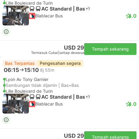
Lille Boulevard de Turin
AC Standard | Bas
+1
4.0
Blablacar Bus
USD 29
Tempah sekarang
Termasuk Cukai
|
setiap dewasa
Bas Terpantas
Pengesahan segera
06:15
15:10
8j 55m
Lyon Av Tony Garnier
Sambungan tidak dijamin | Bas+Bas
Lille Boulevard de Turin
AC Standard | Bas
+1
4.0
Blablacar Bus
USD 29
Tempah sekarang