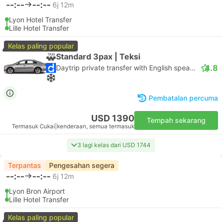
--:--
--:--
6j 12m
Lyon Hotel Transfer
Lille Hotel Transfer
Kelas paling popular
Standard 3pax | Teksi
4.8
Daytrip private transfer with English speaking driver
Pembatalan percuma
USD 1390
Tempah sekarang
Termasuk Cukai
|
kenderaan, semua termasuk
3 lagi kelas dari USD 1744
Terpantas
Pengesahan segera
--:--
--:--
6j 12m
Lyon Bron Airport
Lille Hotel Transfer
Kelas paling popular