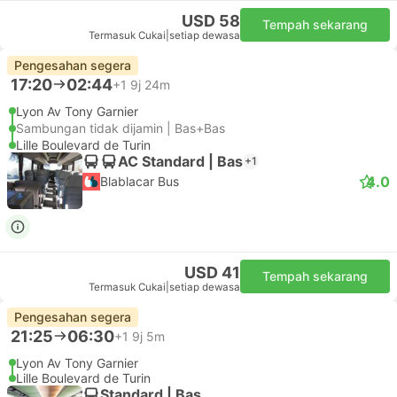
USD 58
Tempah sekarang
Termasuk Cukai
|
setiap dewasa
Pengesahan segera
17:20
02:44
+1
9j 24m
Lyon Av Tony Garnier
Sambungan tidak dijamin | Bas+Bas
Lille Boulevard de Turin
AC Standard | Bas
+1
4.0
Blablacar Bus
USD 41
Tempah sekarang
Termasuk Cukai
|
setiap dewasa
Pengesahan segera
21:25
06:30
+1
9j 5m
Lyon Av Tony Garnier
Lille Boulevard de Turin
Standard | Bas