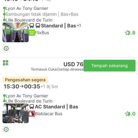
Lyon Av Tony Garnier
Sambungan tidak dijamin | Bas+Bas
Lille Boulevard de Turin
Standard | Bas
+1
3.8
FlixBus
USD 76
Tempah sekarang
Termasuk Cukai
|
setiap dewasa
Pengesahan segera
15:30
00:35
+1
9j 5m
Lyon Av Tony Garnier
Lille Boulevard de Turin
AC Standard | Bas
4.0
Blablacar Bus