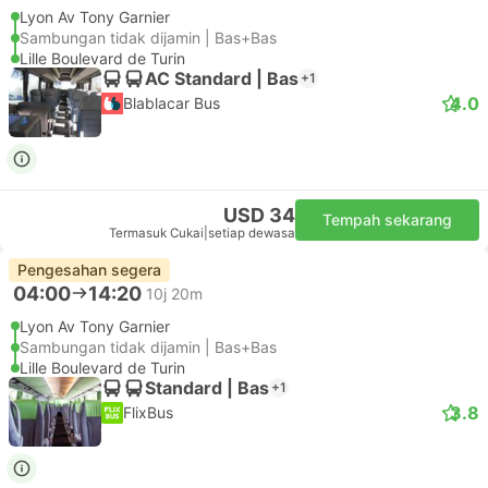
Lyon Av Tony Garnier
Sambungan tidak dijamin | Bas+Bas
Lille Boulevard de Turin
AC Standard | Bas
+1
4.0
Blablacar Bus
USD 34
Tempah sekarang
Termasuk Cukai
|
setiap dewasa
Pengesahan segera
04:00
14:20
10j 20m
Lyon Av Tony Garnier
Sambungan tidak dijamin | Bas+Bas
Lille Boulevard de Turin
Standard | Bas
+1
3.8
FlixBus