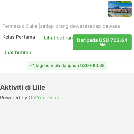
Termasuk Cukai
|
setiap orang dewasa
setiap dewasa
Kelas Pertama
Lihat butiran
Daripada USD 702.64
Pilih
Lihat butiran
1 lagi bermula daripada USD 680.68
Aktiviti di Lille
Powered by
GetYourGuide