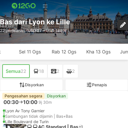
Bas dari Lyon ke Lille
22 perjalanan (USD 27 – USD 1889)
k
Sel 11 Ogs
Rab 12 Ogs
Kha 13 Ogs
Jum
Semua
22
18
2
2
Disyorkan
Penapis
Pengesahan segera
Disyorkan
00:30
10:00
9j 30m
Lyon Av Tony Garnier
Sambungan tidak dijamin | Bas+Bas
Lille Boulevard de Turin
AC Standard | Bas
+1