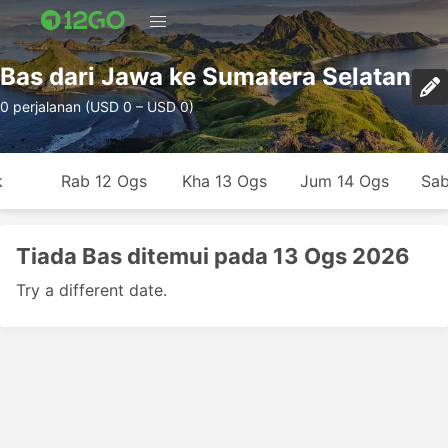
Bas dari Jawa ke Sumatera Selatan
0 perjalanan (USD 0 – USD 0)
k
Rab 12 Ogs
Kha 13 Ogs
Jum 14 Ogs
Sab
Tiada Bas ditemui pada 13 Ogs 2026
Try a different date.