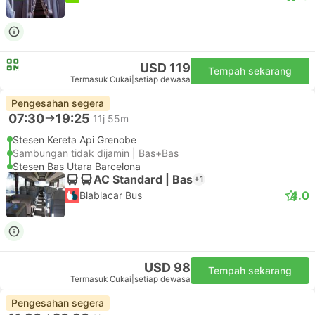
USD 119
Tempah sekarang
Termasuk Cukai
|
setiap dewasa
Pengesahan segera
07:30
19:25
11j 55m
Stesen Kereta Api Grenobe
Sambungan tidak dijamin | Bas+Bas
Stesen Bas Utara Barcelona
AC Standard | Bas
+1
4.0
Blablacar Bus
USD 98
Tempah sekarang
Termasuk Cukai
|
setiap dewasa
Pengesahan segera