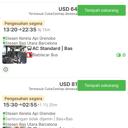
USD 64
Tempah sekarang
Termasuk Cukai
|
setiap dewasa
Pengesahan segera
13:20
22:35
9j 15m
Stesen Kereta Api Grenobe
Stesen Bas Utara Barcelona
AC Standard | Bas
4.0
Blablacar Bus
USD 81
Tempah sekarang
Termasuk Cukai
|
setiap dewasa
Pengesahan segera
15:30
02:55
+1
11j 25m
Stesen Kereta Api Grenobe
Sambungan tidak dijamin | Bas+Bas
Stesen Bas Utara Barcelona