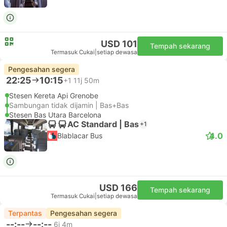
USD 101
Tempah sekarang
Termasuk Cukai
|
setiap dewasa
Pengesahan segera
22:25
10:15
+1
11j 50m
Stesen Kereta Api Grenobe
Sambungan tidak dijamin | Bas+Bas
Stesen Bas Utara Barcelona
AC Standard | Bas
+1
4.0
Blablacar Bus
USD 166
Tempah sekarang
Termasuk Cukai
|
setiap dewasa
Terpantas
Pengesahan segera
--:--
--:--
6j 4m