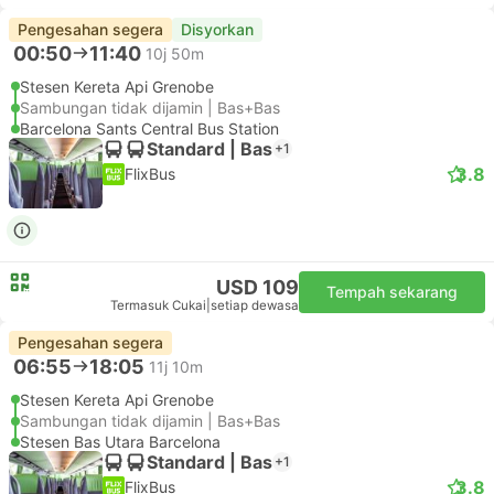
Pengesahan segera
Disyorkan
00:50
11:40
10j 50m
Stesen Kereta Api Grenobe
Sambungan tidak dijamin | Bas+Bas
Barcelona Sants Central Bus Station
Standard | Bas
+1
3.8
FlixBus
USD 109
Tempah sekarang
Termasuk Cukai
|
setiap dewasa
Pengesahan segera
06:55
18:05
11j 10m
Stesen Kereta Api Grenobe
Sambungan tidak dijamin | Bas+Bas
Stesen Bas Utara Barcelona
Standard | Bas
+1
3.8
FlixBus