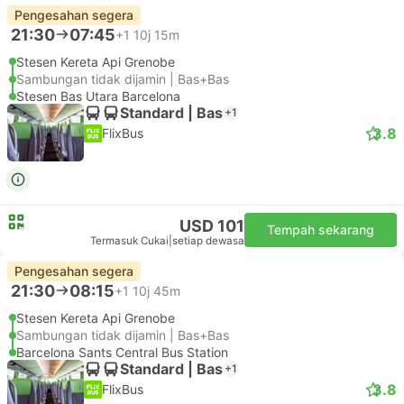
Pengesahan segera
21:30
07:45
+1
10j 15m
Stesen Kereta Api Grenobe
Sambungan tidak dijamin | Bas+Bas
Stesen Bas Utara Barcelona
Standard | Bas
+1
3.8
FlixBus
USD 101
Tempah sekarang
Termasuk Cukai
|
setiap dewasa
Pengesahan segera
21:30
08:15
+1
10j 45m
Stesen Kereta Api Grenobe
Sambungan tidak dijamin | Bas+Bas
Barcelona Sants Central Bus Station
Standard | Bas
+1
3.8
FlixBus