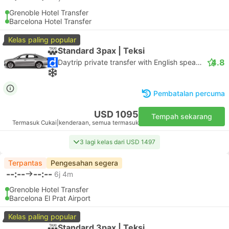
Grenoble Hotel Transfer
Barcelona Hotel Transfer
Kelas paling popular
Standard 3pax | Teksi
4.8
Daytrip private transfer with English speaking driver
Pembatalan percuma
USD 1095
Tempah sekarang
Termasuk Cukai
|
kenderaan, semua termasuk
3 lagi kelas dari USD 1497
Terpantas
Pengesahan segera
--:--
--:--
6j 4m
Grenoble Hotel Transfer
Barcelona El Prat Airport
Kelas paling popular
Standard 3pax | Teksi