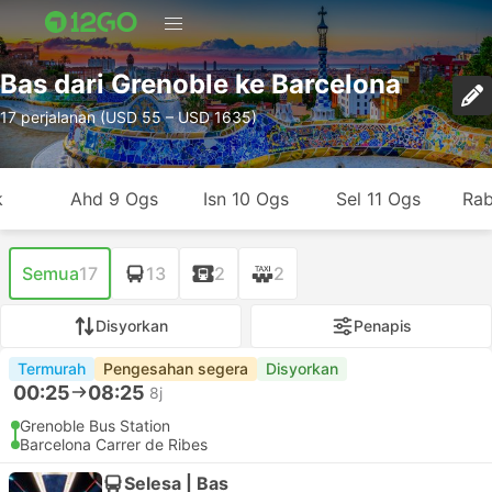
Bas dari Grenoble ke Barcelona
17 perjalanan (USD 55 – USD 1635)
k
Ahd 9 Ogs
Isn 10 Ogs
Sel 11 Ogs
Rab
Semua
17
13
2
2
Disyorkan
Penapis
Termurah
Pengesahan segera
Disyorkan
00:25
08:25
8j
Grenoble Bus Station
Barcelona Carrer de Ribes
Selesa | Bas