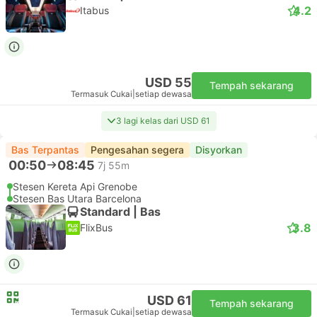
4.2
Itabus
USD 55
Tempah sekarang
Termasuk Cukai
|
setiap dewasa
3 lagi kelas dari USD 61
Bas Terpantas
Pengesahan segera
Disyorkan
00:50
08:45
7j 55m
Stesen Kereta Api Grenobe
Stesen Bas Utara Barcelona
Standard | Bas
3.8
FlixBus
USD 61
Tempah sekarang
Termasuk Cukai
|
setiap dewasa