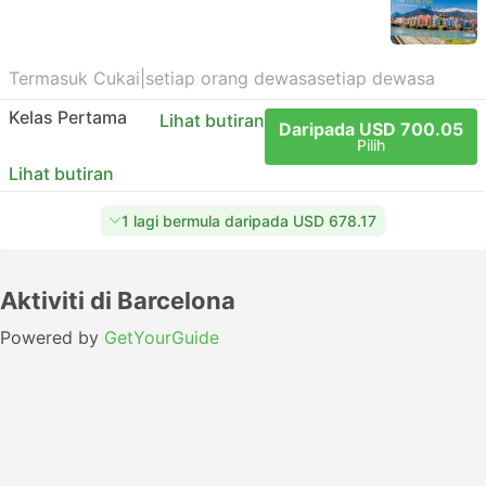
Termasuk Cukai
|
setiap orang dewasa
setiap dewasa
Kelas Pertama
Lihat butiran
Daripada USD 700.05
Pilih
Lihat butiran
1 lagi bermula daripada USD 678.17
Aktiviti di Barcelona
Powered by
GetYourGuide