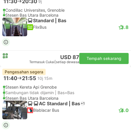
11:30
20:30
9j
Condillac Universites, Grenoble
Stesen Bas Utara Barcelona
Standard | Bas
3.8
FlixBus
USD 87
Tempah sekarang
Termasuk Cukai
|
setiap dewasa
Pengesahan segera
11:40
21:55
10j 15m
Stesen Kereta Api Grenobe
Sambungan tidak dijamin | Bas+Bas
Stesen Bas Utara Barcelona
AC Standard | Bas
+1
4.0
Blablacar Bus