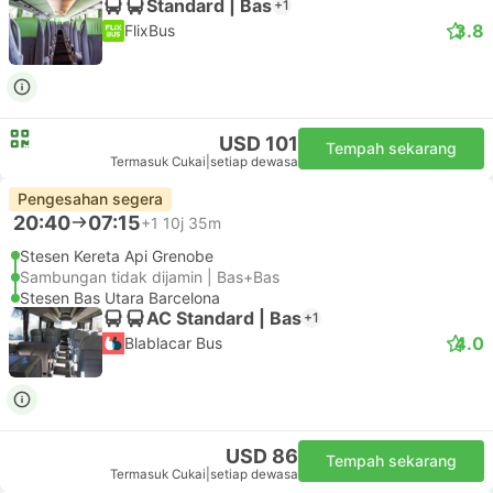
Standard | Bas
+1
3.8
FlixBus
USD 101
Tempah sekarang
Termasuk Cukai
|
setiap dewasa
Pengesahan segera
20:40
07:15
+1
10j 35m
Stesen Kereta Api Grenobe
Sambungan tidak dijamin | Bas+Bas
Stesen Bas Utara Barcelona
AC Standard | Bas
+1
4.0
Blablacar Bus
USD 86
Tempah sekarang
Termasuk Cukai
|
setiap dewasa