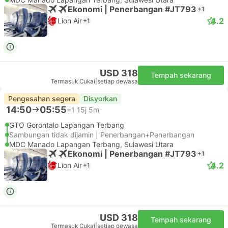
Ekonomi | Penerbangan #JT793
+1
4.2
Lion Air
+1
USD 318
Tempah sekarang
Termasuk Cukai
|
setiap dewasa
Pengesahan segera
Disyorkan
14:50
05:55
+1
15j 5m
GTO Gorontalo Lapangan Terbang
Sambungan tidak dijamin | Penerbangan+Penerbangan
MDC Manado Lapangan Terbang, Sulawesi Utara
Ekonomi | Penerbangan #JT793
+1
4.2
Lion Air
+1
USD 318
Tempah sekarang
Termasuk Cukai
|
setiap dewasa