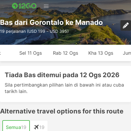
Bas dari Gorontalo ke Manado
19 perjalanan (USD 199 – USD 395)
k
Sel 11 Ogs
Rab 12 Ogs
Kha 13 Ogs
Jum
Tiada Bas ditemui pada 12 Ogs 2026
Sila pertimbangkan pilihan lain di bawah ini atau cuba
tarikh lain.
Alternative travel options for this route
Semua
19
19