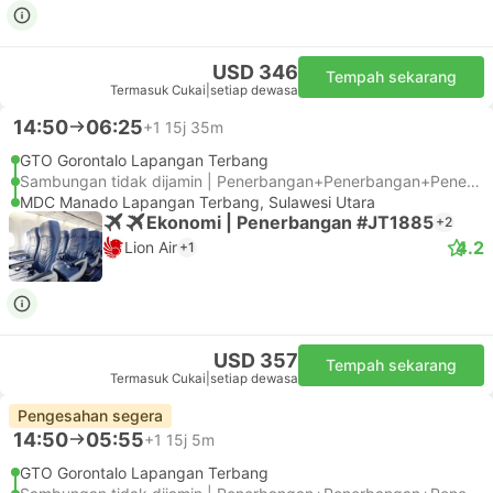
USD 346
Tempah sekarang
Termasuk Cukai
|
setiap dewasa
14:50
06:25
+1
15j 35m
GTO Gorontalo Lapangan Terbang
Sambungan tidak dijamin | Penerbangan+Penerbangan+Penerbangan
MDC Manado Lapangan Terbang, Sulawesi Utara
Ekonomi | Penerbangan #JT1885
+2
4.2
Lion Air
+1
USD 357
Tempah sekarang
Termasuk Cukai
|
setiap dewasa
Pengesahan segera
14:50
05:55
+1
15j 5m
GTO Gorontalo Lapangan Terbang