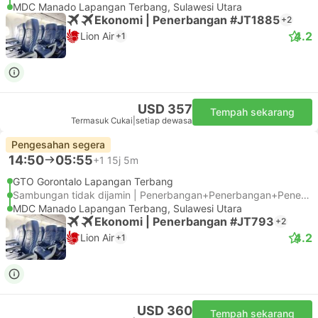
MDC Manado Lapangan Terbang, Sulawesi Utara
Ekonomi | Penerbangan #JT1885
+2
4.2
Lion Air
+1
USD 357
Tempah sekarang
Termasuk Cukai
|
setiap dewasa
Pengesahan segera
14:50
05:55
+1
15j 5m
GTO Gorontalo Lapangan Terbang
Sambungan tidak dijamin | Penerbangan+Penerbangan+Penerbangan
MDC Manado Lapangan Terbang, Sulawesi Utara
Ekonomi | Penerbangan #JT793
+2
4.2
Lion Air
+1
USD 360
Tempah sekarang