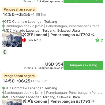
Termasuk Cukai
|
setiap dewasa
Pengesahan segera
14:50
05:55
+1
15j 5m
GTO Gorontalo Lapangan Terbang
Sambungan tidak dijamin | Penerbangan+Penerbangan+Penerbangan
MDC Manado Lapangan Terbang, Sulawesi Utara
Ekonomi | Penerbangan #JT793
+2
4.2
Lion Air
+1
USD 354
Tempah sekarang
Termasuk Cukai
|
setiap dewasa
Pengesahan segera
14:50
06:25
+1
15j 35m
GTO Gorontalo Lapangan Terbang
Sambungan tidak dijamin | Penerbangan+Penerbangan+Penerbangan
MDC Manado Lapangan Terbang, Sulawesi Utara
Ekonomi | Penerbangan #JT793
+2