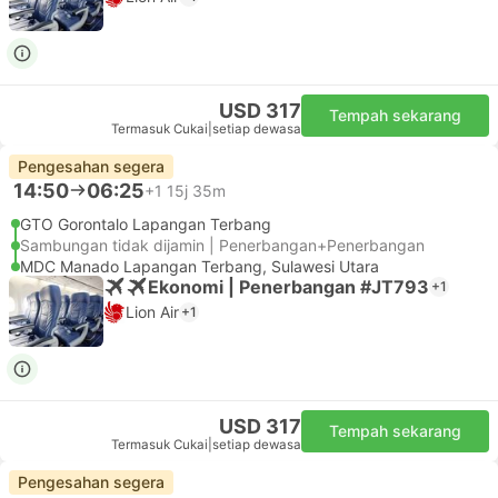
USD 317
Tempah sekarang
Termasuk Cukai
|
setiap dewasa
Pengesahan segera
14:50
06:25
+1
15j 35m
GTO Gorontalo Lapangan Terbang
Sambungan tidak dijamin | Penerbangan+Penerbangan
MDC Manado Lapangan Terbang, Sulawesi Utara
Ekonomi | Penerbangan #JT793
+1
Lion Air
+1
USD 317
Tempah sekarang
Termasuk Cukai
|
setiap dewasa
Pengesahan segera