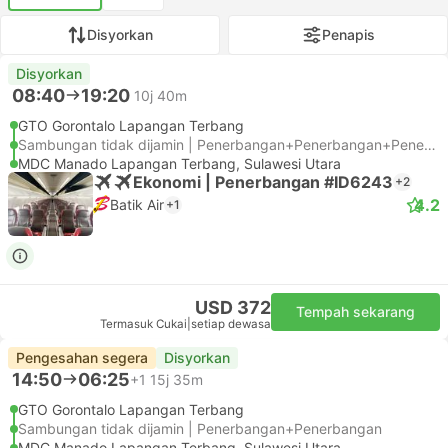
Disyorkan
Penapis
Disyorkan
08:40
19:20
10j 40m
GTO Gorontalo Lapangan Terbang
Sambungan tidak dijamin | Penerbangan+Penerbangan+Penerbangan
MDC Manado Lapangan Terbang, Sulawesi Utara
Ekonomi | Penerbangan #ID6243
+2
4.2
Batik Air
+1
USD 372
Tempah sekarang
Termasuk Cukai
|
setiap dewasa
Pengesahan segera
Disyorkan
14:50
06:25
+1
15j 35m
GTO Gorontalo Lapangan Terbang
Sambungan tidak dijamin | Penerbangan+Penerbangan
MDC Manado Lapangan Terbang, Sulawesi Utara