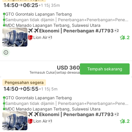
14:50
06:25
+1
15j 35m
GTO Gorontalo Lapangan Terbang
Sambungan tidak dijamin | Penerbangan+Penerbangan+Penerbangan
MDC Manado Lapangan Terbang, Sulawesi Utara
Ekonomi | Penerbangan #JT793
+2
4.2
Lion Air
+1
USD 360
Tempah sekarang
Termasuk Cukai
|
setiap dewasa
Pengesahan segera
14:50
05:55
+1
15j 5m
GTO Gorontalo Lapangan Terbang
Sambungan tidak dijamin | Penerbangan+Penerbangan+Penerbangan
MDC Manado Lapangan Terbang, Sulawesi Utara
Ekonomi | Penerbangan #JT793
+2
4.2
Lion Air
+1