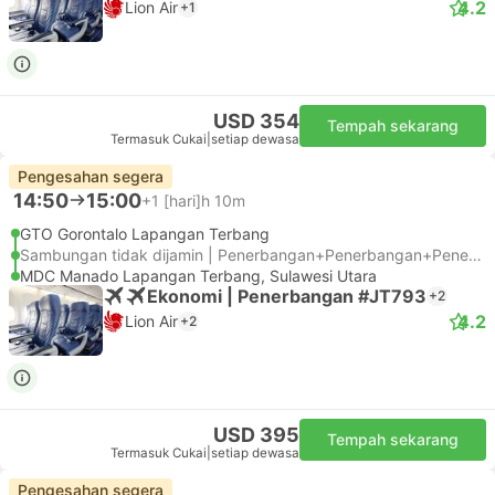
4.2
Lion Air
+1
USD 354
Tempah sekarang
Termasuk Cukai
|
setiap dewasa
Pengesahan segera
14:50
15:00
+1
[hari]h 10m
GTO Gorontalo Lapangan Terbang
Sambungan tidak dijamin | Penerbangan+Penerbangan+Penerbangan
MDC Manado Lapangan Terbang, Sulawesi Utara
Ekonomi | Penerbangan #JT793
+2
4.2
Lion Air
+2
USD 395
Tempah sekarang
Termasuk Cukai
|
setiap dewasa
Pengesahan segera