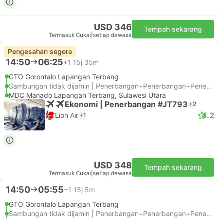
USD 346
Tempah sekarang
Termasuk Cukai
|
setiap dewasa
Pengesahan segera
14:50
06:25
+1
15j 35m
GTO Gorontalo Lapangan Terbang
Sambungan tidak dijamin | Penerbangan+Penerbangan+Penerbangan
MDC Manado Lapangan Terbang, Sulawesi Utara
Ekonomi | Penerbangan #JT793
+2
4.2
Lion Air
+1
USD 348
Tempah sekarang
Termasuk Cukai
|
setiap dewasa
14:50
05:55
+1
15j 5m
GTO Gorontalo Lapangan Terbang
Sambungan tidak dijamin | Penerbangan+Penerbangan+Penerbangan