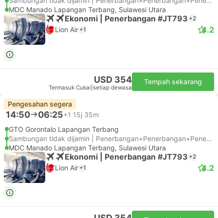
Sambungan tidak dijamin | Penerbangan+Penerbangan+Penerbangan
MDC Manado Lapangan Terbang, Sulawesi Utara
Ekonomi | Penerbangan #JT793
+2
4.2
Lion Air
+1
USD 354
Tempah sekarang
Termasuk Cukai
|
setiap dewasa
Pengesahan segera
14:50
06:25
+1
15j 35m
GTO Gorontalo Lapangan Terbang
Sambungan tidak dijamin | Penerbangan+Penerbangan+Penerbangan
MDC Manado Lapangan Terbang, Sulawesi Utara
Ekonomi | Penerbangan #JT793
+2
4.2
Lion Air
+1
USD 354