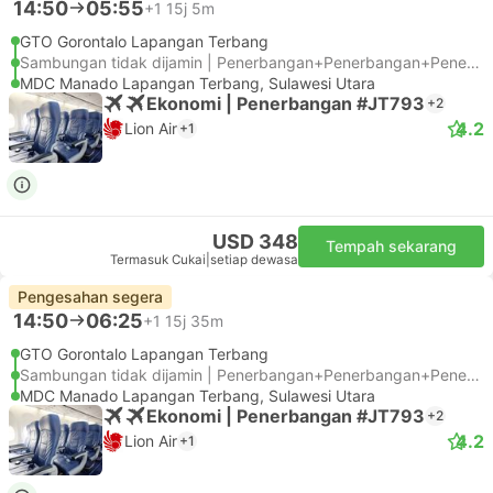
14:50
05:55
+1
15j 5m
GTO Gorontalo Lapangan Terbang
Sambungan tidak dijamin | Penerbangan+Penerbangan+Penerbangan
MDC Manado Lapangan Terbang, Sulawesi Utara
Ekonomi | Penerbangan #JT793
+2
4.2
Lion Air
+1
USD 348
Tempah sekarang
Termasuk Cukai
|
setiap dewasa
Pengesahan segera
14:50
06:25
+1
15j 35m
GTO Gorontalo Lapangan Terbang
Sambungan tidak dijamin | Penerbangan+Penerbangan+Penerbangan
MDC Manado Lapangan Terbang, Sulawesi Utara
Ekonomi | Penerbangan #JT793
+2
4.2
Lion Air
+1