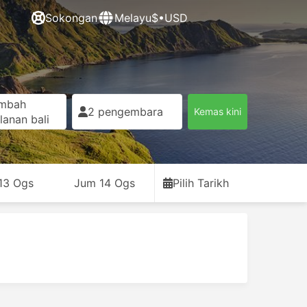
Sokongan
Melayu
$•USD
mbah
2 pengembara
Kemas kini
lanan bali
13 Ogs
Jum 14 Ogs
Pilih Tarikh