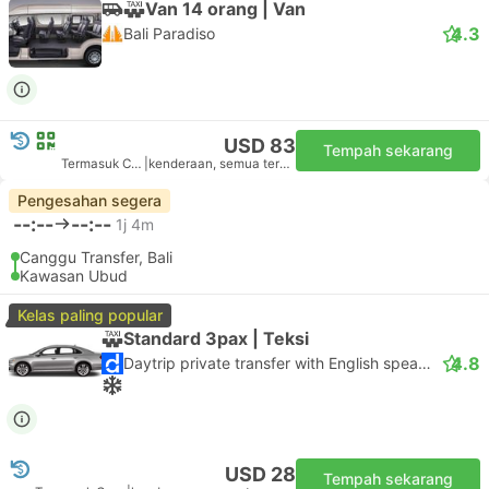
Van 14 orang | Van
4.3
Bali Paradiso
USD 83
Tempah sekarang
Termasuk Cukai
|
kenderaan, semua termasuk
Pengesahan segera
--:--
--:--
1j 4m
Canggu Transfer, Bali
Kawasan Ubud
Kelas paling popular
Standard 3pax | Teksi
4.8
Daytrip private transfer with English speaking driver
USD 28
Tempah sekarang