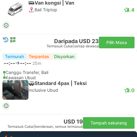
Van kongsi | Van
4.4
Bali Triptop
Daripada USD 23
Pilih Masa
Termasuk Cukai
|
setiap dewasa
Termurah
Terpantas
Disyorkan
--:--
--:--
25m
Canggu Transfer, Bali
Kawasan Ubud
Standard 4pax | Teksi
5.0
Inclusive Ubud
USD 19
Tempah sekarang
Termasuk Cukai
|
kenderaan, semua termasuk