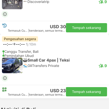
4.9
Discoveriatrip
USD 30
Tempah sekarang
Termasuk Cukai
|
kenderaan, semua termasuk
Pengesahan segera
--:--
--:--
1j 10m
Canggu Transfer, Bali
Pemindahan Ubud
Small Car 4pax | Teksi
4.9
GiliTransfers Private
USD 23
Tempah sekarang
Termasuk Cukai
|
kenderaan, semua termasuk