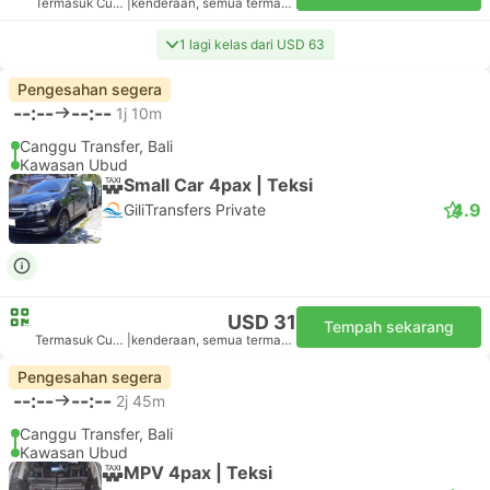
Termasuk Cukai
|
kenderaan, semua termasuk
1 lagi kelas dari USD 63
Pengesahan segera
--:--
--:--
1j 10m
Canggu Transfer, Bali
Kawasan Ubud
Small Car 4pax | Teksi
4.9
GiliTransfers Private
USD 31
Tempah sekarang
Termasuk Cukai
|
kenderaan, semua termasuk
Pengesahan segera
--:--
--:--
2j 45m
Canggu Transfer, Bali
Kawasan Ubud
MPV 4pax | Teksi