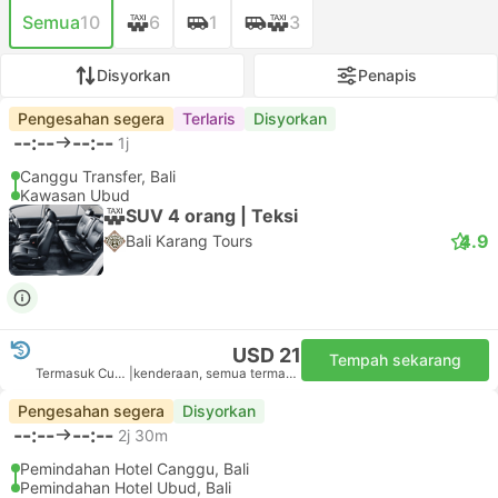
Semua
10
6
1
3
Disyorkan
Penapis
Pengesahan segera
Terlaris
Disyorkan
--:--
--:--
1j
Canggu Transfer, Bali
Kawasan Ubud
SUV 4 orang | Teksi
4.9
Bali Karang Tours
USD 21
Tempah sekarang
Termasuk Cukai
|
kenderaan, semua termasuk
Pengesahan segera
Disyorkan
--:--
--:--
2j 30m
Pemindahan Hotel Canggu, Bali
Pemindahan Hotel Ubud, Bali