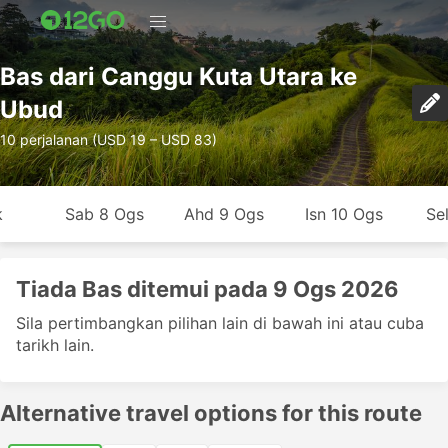
Bas dari Canggu Kuta Utara ke
Ubud
10 perjalanan (USD 19 – USD 83)
k
Sab 8 Ogs
Ahd 9 Ogs
Isn 10 Ogs
Se
Tiada Bas ditemui pada 9 Ogs 2026
Sila pertimbangkan pilihan lain di bawah ini atau cuba
tarikh lain.
Alternative travel options for this route