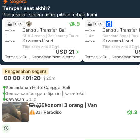
Segera
Tempah saat akhir?
Pengesahan segera untuk pilihan terbaik kami
4.9
Teksi
Teksi
--:--
Canggu Transfer, Bali
--:--
Canggu Transfer, B
1j
SUV 4 orang | Bali Karang Tours
1j 4m
--:--
Kawasan Ubud
--:--
Kawasan Ubud
Tiba pada Ahd 9 Ogs
Tiba pada Ahd 9 Ogs
USD 21
U
Termasuk Cukai
|
kenderaan, semua termasuk
Termasuk Cukai
|
Pengesahan segera
00:00
01:20
1j 20m
Pemindahan Hotel Canggu, Bali
Semua sambungan dijamin | Van+Teksi
Kawasan Ubud
Ekonomi 3 orang | Van
4.3
Bali Paradiso