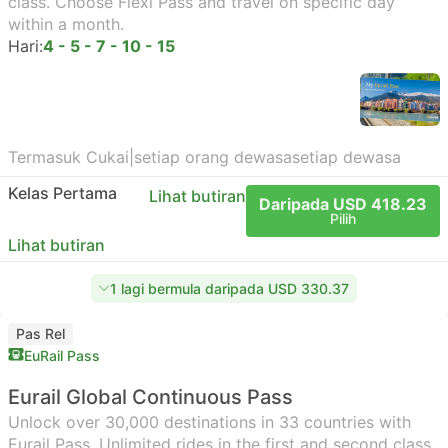
class. Choose Flexi Pass and travel on specific day
within a month.
Hari:
4 - 5 - 7 - 10 - 15
Termasuk Cukai
|
setiap orang dewasa
setiap dewasa
Kelas Pertama
Lihat butiran
Daripada USD 418.23
Pilih
Lihat butiran
1 lagi bermula daripada USD 330.37
Pas Rel
EuRail Pass
Eurail Global Continuous Pass
Unlock over 30,000 destinations in 33 countries with
Eurail Pass. Unlimited rides in the first and second class.