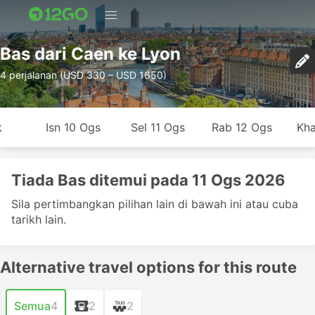
Bas dari Caen ke Lyon
4 perjalanan (USD 330 – USD 1650)
k
Isn 10 Ogs
Sel 11 Ogs
Rab 12 Ogs
Kha
Tiada Bas ditemui pada 11 Ogs 2026
Sila pertimbangkan pilihan lain di bawah ini atau cuba
tarikh lain.
Alternative travel options for this route
Semua
4
2
2