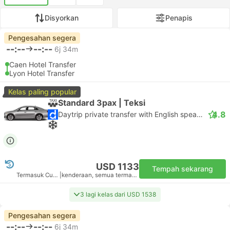
Disyorkan
Penapis
Pengesahan segera
--:--
--:--
6j 34m
Caen Hotel Transfer
Lyon Hotel Transfer
Kelas paling popular
Standard 3pax | Teksi
4.8
Daytrip private transfer with English speaking driver
USD 1133
Tempah sekarang
Termasuk Cukai
|
kenderaan, semua termasuk
3 lagi kelas dari USD 1538
Pengesahan segera
--:--
--:--
6j 34m