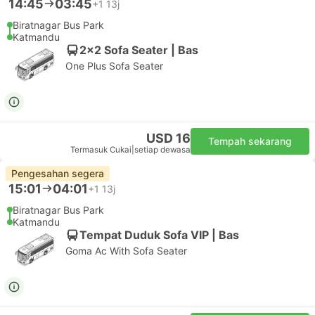
14:45
03:45
+1
13j
Biratnagar Bus Park
Katmandu
2x2 Sofa Seater | Bas
One Plus Sofa Seater
USD 16
Tempah sekarang
Termasuk Cukai
|
setiap dewasa
Pengesahan segera
15:01
04:01
+1
13j
Biratnagar Bus Park
Katmandu
Tempat Duduk Sofa VIP | Bas
Goma Ac With Sofa Seater