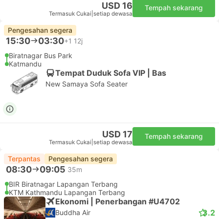
USD 16
Tempah sekarang
Termasuk Cukai
|
setiap dewasa
Pengesahan segera
15:30
03:30
+1
12j
Biratnagar Bus Park
Katmandu
Tempat Duduk Sofa VIP | Bas
New Samaya Sofa Seater
USD 17
Tempah sekarang
Termasuk Cukai
|
setiap dewasa
Terpantas
Pengesahan segera
08:30
09:05
35m
BIR Biratnagar Lapangan Terbang
KTM Kathmandu Lapangan Terbang
Ekonomi | Penerbangan #U4702
3.2
Buddha Air