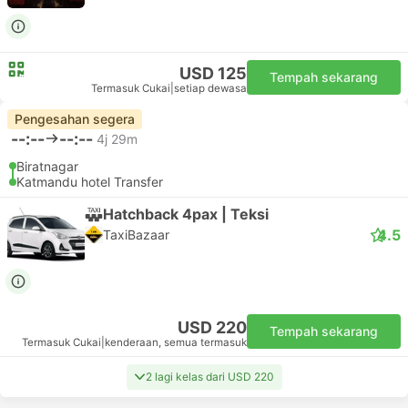
USD 125
Tempah sekarang
Termasuk Cukai
|
setiap dewasa
Pengesahan segera
--:--
--:--
4j 29m
Biratnagar
Katmandu hotel Transfer
Hatchback 4pax | Teksi
4.5
TaxiBazaar
USD 220
Tempah sekarang
Termasuk Cukai
|
kenderaan, semua termasuk
2 lagi kelas dari USD 220