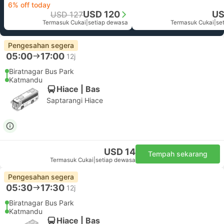
6% off today
USD 120
US
USD 127
Termasuk Cukai
|
setiap dewasa
Termasuk Cukai
|
se
Pengesahan segera
05:00
17:00
12j
Biratnagar Bus Park
Katmandu
Hiace | Bas
Saptarangi Hiace
USD 14
Tempah sekarang
Termasuk Cukai
|
setiap dewasa
Pengesahan segera
05:30
17:30
12j
Biratnagar Bus Park
Katmandu
Hiace | Bas