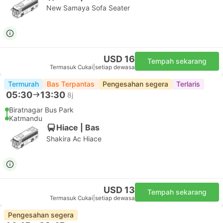
New Samaya Sofa Seater
USD 16
Tempah sekarang
Termasuk Cukai
|
setiap dewasa
Termurah
Bas Terpantas
Pengesahan segera
Terlaris
05:30
13:30
8j
Biratnagar Bus Park
Katmandu
Hiace | Bas
Shakira Ac Hiace
USD 13
Tempah sekarang
Termasuk Cukai
|
setiap dewasa
Pengesahan segera