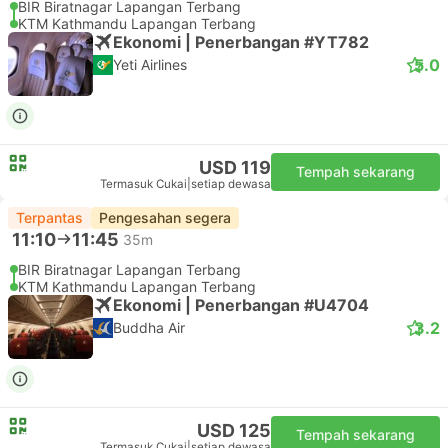
BIR Biratnagar Lapangan Terbang
KTM Kathmandu Lapangan Terbang
Ekonomi | Penerbangan #YT782
5.0
Yeti Airlines
USD 119
Tempah sekarang
Termasuk Cukai
|
setiap dewasa
Terpantas
Pengesahan segera
11:10
11:45
35m
BIR Biratnagar Lapangan Terbang
KTM Kathmandu Lapangan Terbang
Ekonomi | Penerbangan #U4704
3.2
Buddha Air
USD 125
Tempah sekarang
Termasuk Cukai
|
setiap dewasa