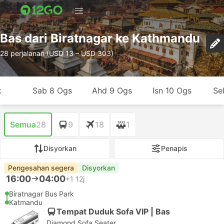
Bas dari Biratnagar ke Kathmandu
28 perjalanan (USD 13 – USD 303)
k
Sab 8 Ogs
Ahd 9 Ogs
Isn 10 Ogs
Se
Semua
28
9
18
1
Disyorkan
Penapis
Pengesahan segera
Disyorkan
16:00
04:00
+1
12j
Biratnagar Bus Park
Katmandu
Tempat Duduk Sofa VIP | Bas
Diamond Sofa Seater