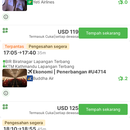
5.0
Yeti Airlines
USD 119
Tempah sekarang
Termasuk Cukai
|
setiap dewasa
Terpantas
Pengesahan segera
17:05
17:40
35m
BIR Biratnagar Lapangan Terbang
KTM Kathmandu Lapangan Terbang
Ekonomi | Penerbangan #U4714
3.2
Buddha Air
USD 125
Tempah sekarang
Termasuk Cukai
|
setiap dewasa
Pengesahan segera
18:10
18:55
45m