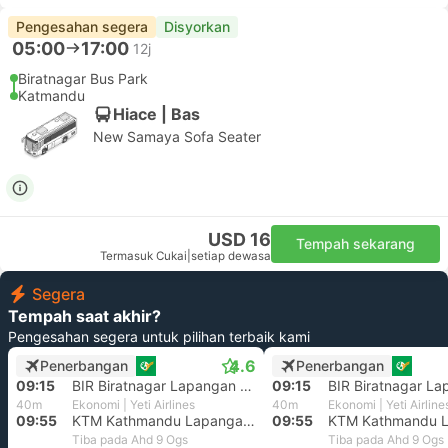
Pengesahan segera
Disyorkan
05:00
17:00
12j
Biratnagar Bus Park
Katmandu
Hiace | Bas
New Samaya Sofa Seater
USD 16
Tempah sekarang
Termasuk Cukai
|
setiap dewasa
Segera
Tempah saat akhir?
Pengesahan segera untuk pilihan terbaik kami
4.6
Penerbangan
Penerbangan
09:15
BIR Biratnagar Lapangan Terbang
09:15
40m
Ekonomi | Yeti Airlines
40m
Ekonomi | Yeti Airline
09:55
KTM Kathmandu Lapangan Terbang
09:55
Tiba pada Ahd 9 Ogs
Tiba pada Ahd 9 Ogs