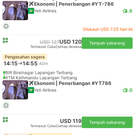
Ekonomi | Penerbangan #YT-786
4.6
Yeti Airlines
Diskaun USD 7.20 hari ini
USD 120
USD 127
Tempah sekarang
Termasuk Cukai
|
setiap dewasa
Pengesahan segera
14:15
14:55
40m
BIR Biratnagar Lapangan Terbang
KTM Kathmandu Lapangan Terbang
Ekonomi | Penerbangan #YT786
5.0
Yeti Airlines
USD 119
Tempah sekarang
Termasuk Cukai
|
setiap dewasa