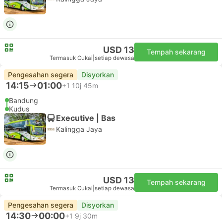
USD 13
Tempah sekarang
Termasuk Cukai
|
setiap dewasa
Pengesahan segera
Disyorkan
14:15
01:00
+1
10j 45m
Bandung
Kudus
Executive | Bas
Kalingga Jaya
USD 13
Tempah sekarang
Termasuk Cukai
|
setiap dewasa
Pengesahan segera
Disyorkan
14:30
00:00
+1
9j 30m