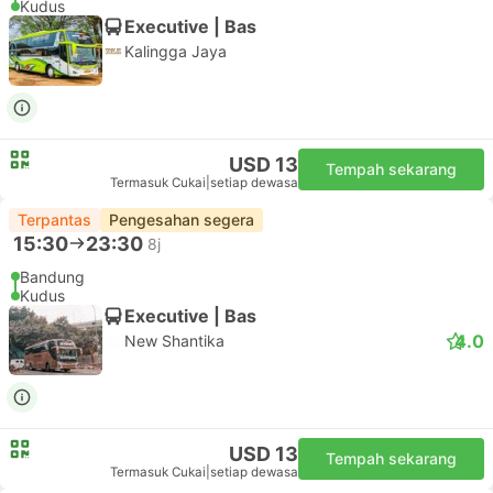
Kudus
Executive | Bas
Kalingga Jaya
USD 13
Tempah sekarang
Termasuk Cukai
|
setiap dewasa
Terpantas
Pengesahan segera
15:30
23:30
8j
Bandung
Kudus
Executive | Bas
4.0
New Shantika
USD 13
Tempah sekarang
Termasuk Cukai
|
setiap dewasa