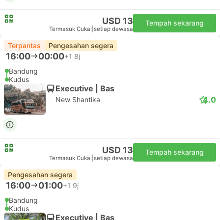
USD 13
Tempah sekarang
Termasuk Cukai
|
setiap dewasa
Terpantas
Pengesahan segera
16:00
00:00
+1
8j
Bandung
Kudus
Executive | Bas
4.0
New Shantika
USD 13
Tempah sekarang
Termasuk Cukai
|
setiap dewasa
Pengesahan segera
16:00
01:00
+1
9j
Bandung
Kudus
Executive | Bas