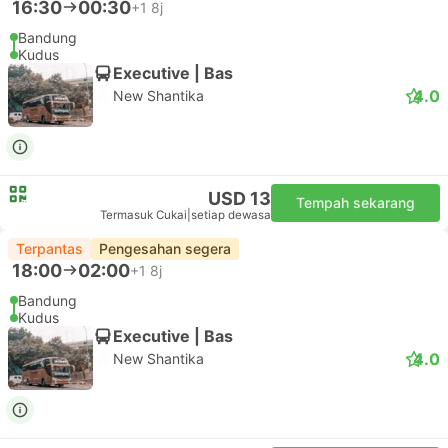
16:30
00:30
+1
8j
Bandung
Kudus
Executive | Bas
4.0
New Shantika
USD 13
Tempah sekarang
Termasuk Cukai
|
setiap dewasa
Terpantas
Pengesahan segera
18:00
02:00
+1
8j
Bandung
Kudus
Executive | Bas
4.0
New Shantika