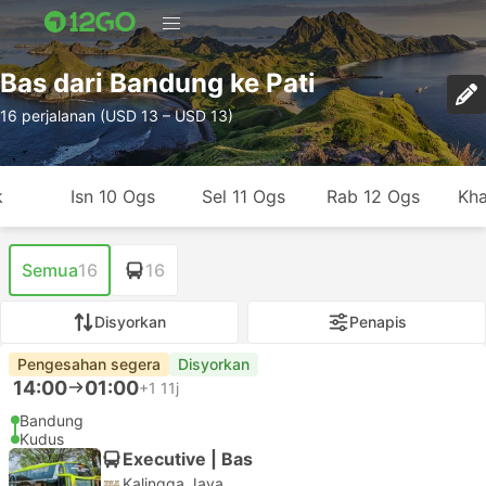
Bas dari Bandung ke Pati
16 perjalanan (USD 13 – USD 13)
k
Isn 10 Ogs
Sel 11 Ogs
Rab 12 Ogs
Kha
Semua
16
16
Disyorkan
Penapis
Pengesahan segera
Disyorkan
14:00
01:00
+1
11j
Bandung
Kudus
Executive | Bas
Kalingga Jaya