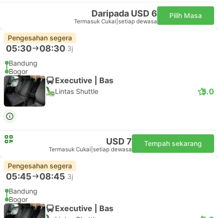
Daripada USD 6
Pilih Masa
Termasuk Cukai
|
setiap dewasa
Pengesahan segera
05:30
08:30
3j
Bandung
Bogor
Executive | Bas
5.0
Lintas Shuttle
USD 7
Tempah sekarang
Termasuk Cukai
|
setiap dewasa
Pengesahan segera
05:45
08:45
3j
Bandung
Bogor
Executive | Bas