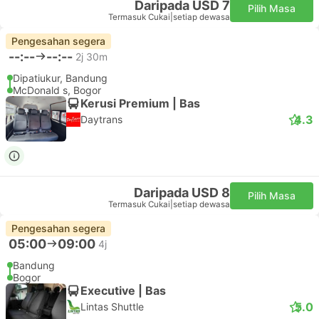
Daripada USD 7
Pilih Masa
Termasuk Cukai
|
setiap dewasa
Pengesahan segera
--:--
--:--
2j 30m
Dipatiukur, Bandung
McDonald s, Bogor
Kerusi Premium | Bas
4.3
Daytrans
Daripada USD 8
Pilih Masa
Termasuk Cukai
|
setiap dewasa
Pengesahan segera
05:00
09:00
4j
Bandung
Bogor
Executive | Bas
5.0
Lintas Shuttle