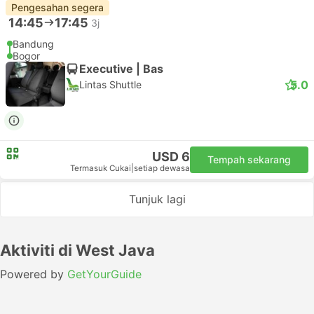
Pengesahan segera
14:45
17:45
3j
Bandung
Bogor
Executive | Bas
5.0
Lintas Shuttle
USD 6
Tempah sekarang
Termasuk Cukai
|
setiap dewasa
Tunjuk lagi
Aktiviti di West Java
Powered by
GetYourGuide