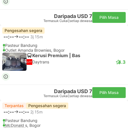
Daripada USD 7
Pilih Masa
Termasuk Cukai
|
setiap dewasa
Pengesahan segera
--:--
--:--
3j 15m
Pasteur Bandung
Outlet Amanda Brownies, Bogor
Kerusi Premium | Bas
4.3
Daytrans
Daripada USD 7
Pilih Masa
Termasuk Cukai
|
setiap dewasa
Terpantas
Pengesahan segera
--:--
--:--
2j 15m
Pasteur Bandung
McDonald s, Bogor