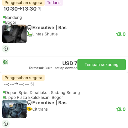
Pengesahan segera
Terlaris
10:30
13:30
3j
Bandung
Bogor
Executive | Bas
5.0
Lintas Shuttle
USD 7
Tempah sekarang
Termasuk Cukai
|
setiap dewasa
Pengesahan segera
--:--
--:--
5j
Depan Spbu Dipatiukur, Sadang Serang
Lippo Plaza Ekalokasari, Bogor
Executive | Bas
5.0
Cititrans