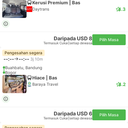
Kerusi Premium | Bas
4.3
Daytrans
Daripada USD 8
Pilih Masa
Termasuk Cukai
|
setiap dewasa
Pengesahan segera
--:--
--:--
3j 10m
Buahbatu, Bandung
Bogor
Hiace | Bas
4.2
Baraya Travel
Daripada USD 6
Pilih Masa
Termasuk Cukai
|
setiap dewasa
Pengesahan segera