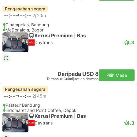
Pengesahan segera
--:--
--:--
2j 20m
Cihampelas, Bandung
McDonald s, Bogor
Kerusi Premium | Bas
4.3
Daytrans
Daripada USD 8
Pilih Masa
Termasuk Cukai
|
setiap dewasa
Pengesahan segera
--:--
--:--
2j 45m
Pasteur Bandung
Indomaret and Point Coffee, Depok
Kerusi Premium | Bas
4.3
Daytrans