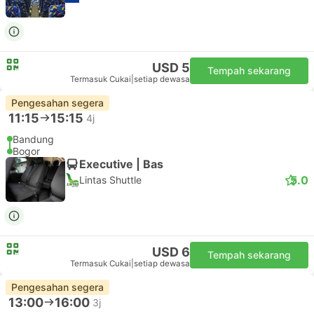
USD 5
Tempah sekarang
Termasuk Cukai
|
setiap dewasa
Pengesahan segera
11:15
15:15
4j
Bandung
Bogor
Executive | Bas
5.0
Lintas Shuttle
USD 6
Tempah sekarang
Termasuk Cukai
|
setiap dewasa
Pengesahan segera
13:00
16:00
3j