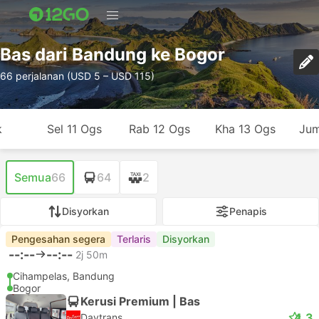
Bas dari Bandung ke Bogor
66 perjalanan (USD 5 – USD 115)
k
Sel 11 Ogs
Rab 12 Ogs
Kha 13 Ogs
Jum
Semua
66
64
2
Disyorkan
Penapis
Pengesahan segera
Terlaris
Disyorkan
--:--
--:--
2j 50m
Cihampelas, Bandung
Bogor
Kerusi Premium | Bas
4.3
Daytrans