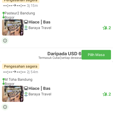
--:--
--:--
3j 15m
Pasteur2 Bandung
Bogor
Hiace | Bas
4.2
Baraya Travel
Daripada USD 6
Pilih Masa
Termasuk Cukai
|
setiap dewasa
Pengesahan segera
--:--
--:--
2j 54m
M Toha Bandung
Bogor
Hiace | Bas
4.2
Baraya Travel