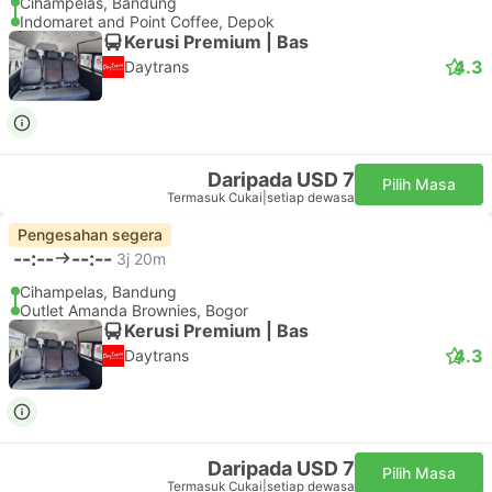
Cihampelas, Bandung
Indomaret and Point Coffee, Depok
Kerusi Premium | Bas
4.3
Daytrans
Daripada USD 7
Pilih Masa
Termasuk Cukai
|
setiap dewasa
Pengesahan segera
--:--
--:--
3j 20m
Cihampelas, Bandung
Outlet Amanda Brownies, Bogor
Kerusi Premium | Bas
4.3
Daytrans
Daripada USD 7
Pilih Masa
Termasuk Cukai
|
setiap dewasa