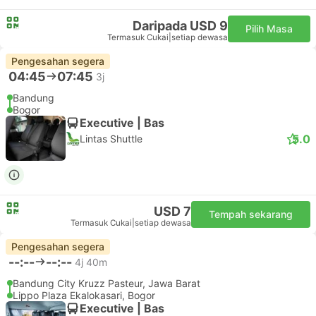
Daripada USD 9
Pilih Masa
Termasuk Cukai
|
setiap dewasa
Pengesahan segera
04:45
07:45
3j
Bandung
Bogor
Executive | Bas
5.0
Lintas Shuttle
USD 7
Tempah sekarang
Termasuk Cukai
|
setiap dewasa
Pengesahan segera
--:--
--:--
4j 40m
Bandung City Kruzz Pasteur, Jawa Barat
Lippo Plaza Ekalokasari, Bogor
Executive | Bas