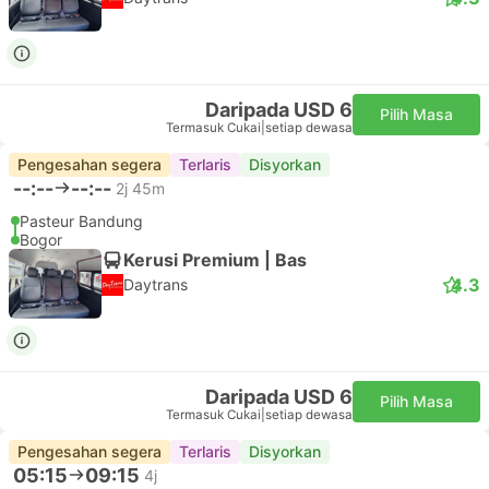
Daripada USD 6
Pilih Masa
Termasuk Cukai
|
setiap dewasa
Pengesahan segera
Terlaris
Disyorkan
--:--
--:--
2j 45m
Pasteur Bandung
Bogor
Kerusi Premium | Bas
4.3
Daytrans
Daripada USD 6
Pilih Masa
Termasuk Cukai
|
setiap dewasa
Pengesahan segera
Terlaris
Disyorkan
05:15
09:15
4j