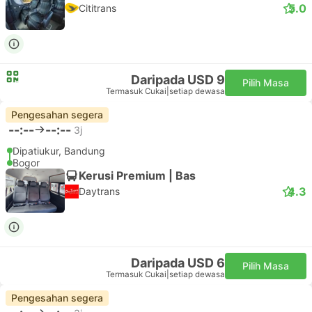
5.0
Cititrans
Daripada USD 9
Pilih Masa
Termasuk Cukai
|
setiap dewasa
Pengesahan segera
--:--
--:--
3j
Dipatiukur, Bandung
Bogor
Kerusi Premium | Bas
4.3
Daytrans
Daripada USD 6
Pilih Masa
Termasuk Cukai
|
setiap dewasa
Pengesahan segera