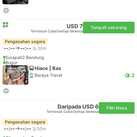
USD 7
Tempah sekarang
Termasuk Cukai
|
setiap dewasa
Pengesahan segera
--:--
--:--
3j 30m
Surapati2 Bandung
Bogor
Hiace | Bas
4.2
Baraya Travel
Daripada USD 6
Pilih Masa
Termasuk Cukai
|
setiap dewasa
Pengesahan segera
--:--
--:--
2j 50m