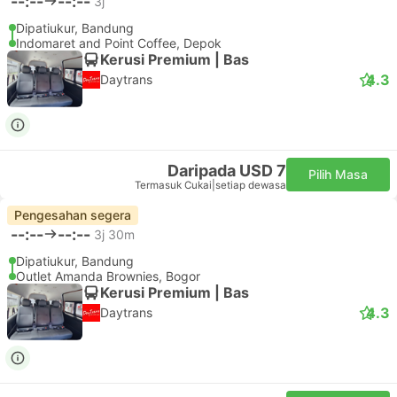
--:--
--:--
3j
Dipatiukur, Bandung
Indomaret and Point Coffee, Depok
Kerusi Premium | Bas
4.3
Daytrans
Daripada USD 7
Pilih Masa
Termasuk Cukai
|
setiap dewasa
Pengesahan segera
--:--
--:--
3j 30m
Dipatiukur, Bandung
Outlet Amanda Brownies, Bogor
Kerusi Premium | Bas
4.3
Daytrans