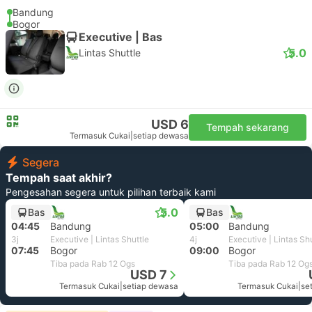
Bandung
Bogor
Executive | Bas
5.0
Lintas Shuttle
USD 6
Tempah sekarang
Termasuk Cukai
|
setiap dewasa
Segera
Tempah saat akhir?
Pengesahan segera untuk pilihan terbaik kami
5.0
Bas
Bas
04:45
Bandung
05:00
Bandung
3j
Executive | Lintas Shuttle
4j
Executive | Lintas Sh
07:45
Bogor
09:00
Bogor
Tiba pada Rab 12 Ogs
Tiba pada Rab 12 Og
USD 7
Termasuk Cukai
|
setiap dewasa
Termasuk Cukai
|
se