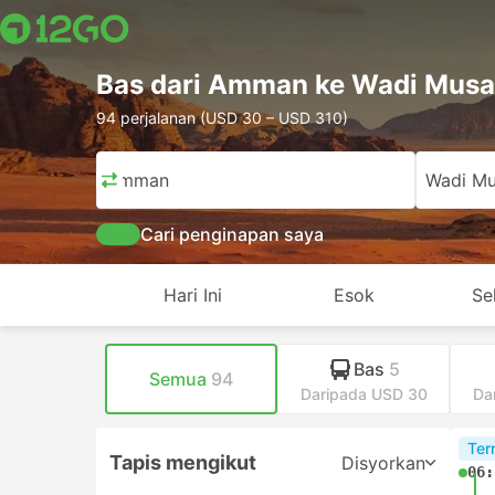
Bas dari Amman ke Wadi Musa
94 perjalanan (USD 30 – USD 310)
Amman
Wadi M
Cari penginapan saya
Hari Ini
Esok
Se
Bas
5
Semua
94
Daripada USD 30
Da
Ter
Tapis mengikut
Disyorkan
06: