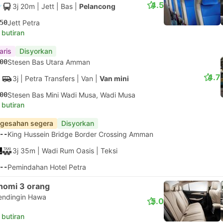
4.5
3j 20m
| Jett
|
Bas
|
Pelancong
50
Jett Petra
 butiran
aris
Disyorkan
00
Stesen Bas Utara Amman
4.7
3j
| Petra Transfers
|
Van
|
Van mini
00
Stesen Bas Mini Wadi Musa, Wadi Musa
 butiran
gesahan segera
Disyorkan
--
King Hussein Bridge Border Crossing Amman
3j 35m
| Wadi Rum Oasis
|
Teksi
--
Pemindahan Hotel Petra
nomi 3 orang
endingin Hawa
5.0
 butiran