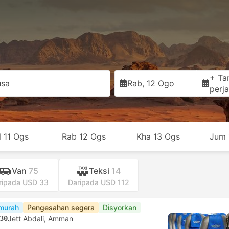
+ Ta
usa
Rab, 12 Ogo
perja
l 11 Ogs
Rab 12 Ogs
Kha 13 Ogs
Jum 
Van
75
Teksi
14
ripada USD 33
Daripada USD 112
murah
Pengesahan segera
Disyorkan
30
Jett Abdali, Amman