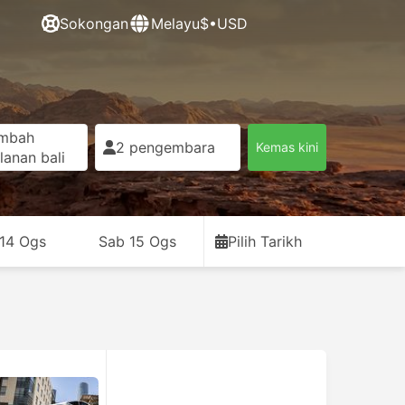
Sokongan
Melayu
$•USD
mbah
2 pengembara
Kemas kini
lanan bali
14 Ogs
Sab 15 Ogs
Pilih Tarikh