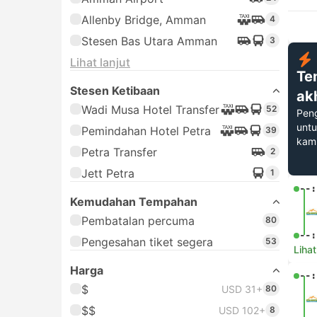
Allenby Bridge, Amman
4
Stesen Bas Utara Amman
3
Lihat lanjut
Te
Stesen Ketibaan
ak
Wadi Musa Hotel Transfer
52
Pen
untu
Pemindahan Hotel Petra
39
kam
Petra Transfer
2
Jett Petra
1
--:
Kemudahan Tempahan
Pembatalan percuma
80
--:
Pengesahan tiket segera
53
Lihat
Harga
--:
$
USD 31+
80
$$
USD 102+
8