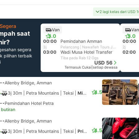
2 lagi kelas dari USD 
Segera
Van
Van
mpah saat
5.0
5.0
hir?
00:00
Pemindahan Amman
00:00
3j
Pelancong | Nawafleh Tours Jordan
2j
gesahan segera
03:00
Wadi Musa Hotel Transfer
02:00
k pilihan terbaik
Tiba pada Rab 12 Ogs
i
USD 56
Termasuk Cukai
|
setiap dewasa
--
Allenby Bridge, Amman
4.5
3j 30m
| Petra Mountains
|
Teksi
|
Minivan 6 orang
--
Pemindahan Hotel Petra
 butiran
--
Allenby Bridge, Amman
4.5
3j 30m
| Petra Mountains
|
Teksi
|
Private 3pax