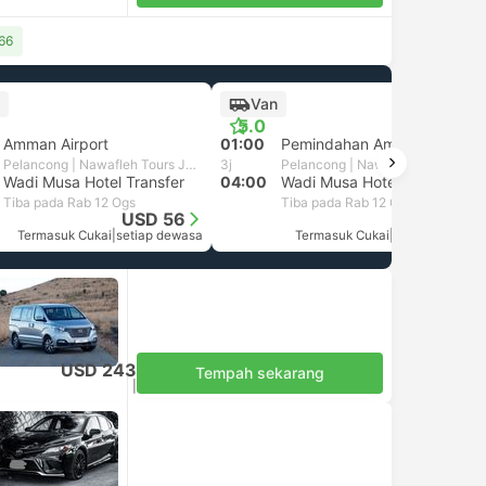
166
Van
5.0
Amman Airport
01:00
Pemindahan Amman
Pelancong | Nawafleh Tours Jordan
3j
Pelancong | Nawafleh Tours Jordan
Wadi Musa Hotel Transfer
04:00
Wadi Musa Hotel Transfer
Tiba pada Rab 12 Ogs
Tiba pada Rab 12 Ogs
USD 56
USD 56
Termasuk Cukai
|
setiap dewasa
Termasuk Cukai
|
setiap dewasa
USD 243
Tempah sekarang
Termasuk Cukai
|
kenderaan, semua termasuk