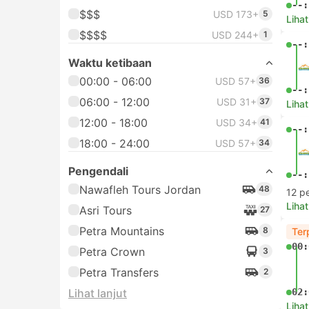
--:
$$$
USD 173+
5
Lihat
$$$$
USD 244+
1
--:
Waktu ketibaan
00:00 - 06:00
USD 57+
36
--:
06:00 - 12:00
USD 31+
37
Lihat
12:00 - 18:00
USD 34+
41
--:
18:00 - 24:00
USD 57+
34
Pengendali
--:
Nawafleh Tours Jordan
48
12 p
Lihat
Asri Tours
27
Petra Mountains
8
Ter
00:
Petra Crown
3
Petra Transfers
2
Lihat lanjut
02:
Lihat