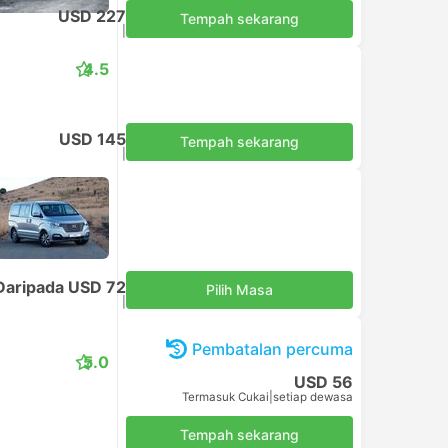
USD 227
Tempah sekarang
Termasuk Cukai
|
kenderaan, semua termasuk
4.5
USD 145
Tempah sekarang
Termasuk Cukai
|
kenderaan, semua termasuk
Daripada USD 72
Pilih Masa
Termasuk Cukai
|
setiap dewasa
Pembatalan percuma
5.0
USD 56
Termasuk Cukai
|
setiap dewasa
Tempah sekarang