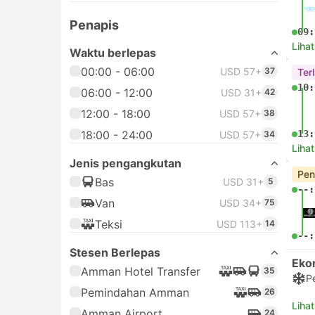
Penapis
09:
Lihat
Waktu berlepas
00:00 - 06:00
USD 57+
37
Terl
10:
06:00 - 12:00
USD 31+
42
12:00 - 18:00
USD 57+
38
18:00 - 24:00
13:
USD 57+
34
Lihat
Jenis pengangkutan
Pen
Bas
USD 31+
5
--:
Van
USD 34+
75
Teksi
USD 113+
14
--:
Stesen Berlepas
Eko
Amman Hotel Transfer
35
P
Pemindahan Amman
26
Lihat
Amman Airport
24