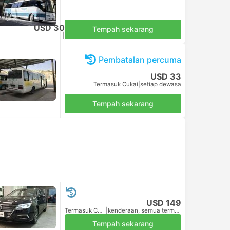
USD 30
Tempah sekarang
Termasuk Cukai
|
setiap dewasa
Pembatalan percuma
USD 33
Termasuk Cukai
|
setiap dewasa
Tempah sekarang
USD 149
Termasuk Cukai
|
kenderaan, semua termasuk
Tempah sekarang