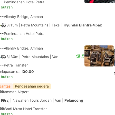
--
Pemindahan Hotel Petra
 butiran
--
Allenby Bridge, Amman
3j 15m
| Petra Mountains
|
Teksi
|
Hyundai Elantra 4 pax
--
Pemindahan Hotel Petra
 butiran
--
Allenby Bridge, Amman
4.5
3j 30m
| Petra Mountains
|
Van
--
Petra Transfer
erlepasan dari
00:00
 butiran
pantas
Pengesahan segera
00
Amman Airport
2j
| Nawafleh Tours Jordan
|
Van
|
Pelancong
00
Wadi Musa Hotel Transfer
 butiran