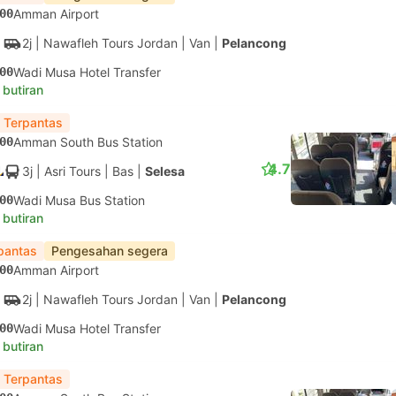
00
Amman Airport
2j
| Nawafleh Tours Jordan
|
Van
|
Pelancong
00
Wadi Musa Hotel Transfer
 butiran
 Terpantas
00
Amman South Bus Station
4.7
3j
| Asri Tours
|
Bas
|
Selesa
00
Wadi Musa Bus Station
 butiran
pantas
Pengesahan segera
00
Amman Airport
2j
| Nawafleh Tours Jordan
|
Van
|
Pelancong
00
Wadi Musa Hotel Transfer
 butiran
 Terpantas