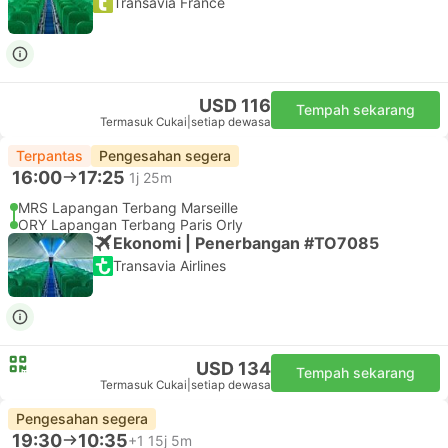
Transavia France
USD 116
Tempah sekarang
Termasuk Cukai
|
setiap dewasa
Terpantas
Pengesahan segera
16:00
17:25
1j 25m
MRS Lapangan Terbang Marseille
ORY Lapangan Terbang Paris Orly
Ekonomi | Penerbangan #TO7085
Transavia Airlines
USD 134
Tempah sekarang
Termasuk Cukai
|
setiap dewasa
Pengesahan segera
19:30
10:35
+1
15j 5m