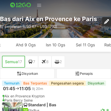
Bas dari Aix en Provence ke Paris
17 perjalanan (USD 67 – USD 1732)
k
Ahd 9 Ogs
Isn 10 Ogs
Sel 11 Ogs
Rab
Semua
17
7
8
2
Disyorkan
Penapis
Termurah
Bas Terpantas
Pengesahan segera
Disyorkan
01:45
11:05
9j 20m
Aix en Provence Krypton
Paris Bercy Seine
Standard | Bas
3.8
FlixBus