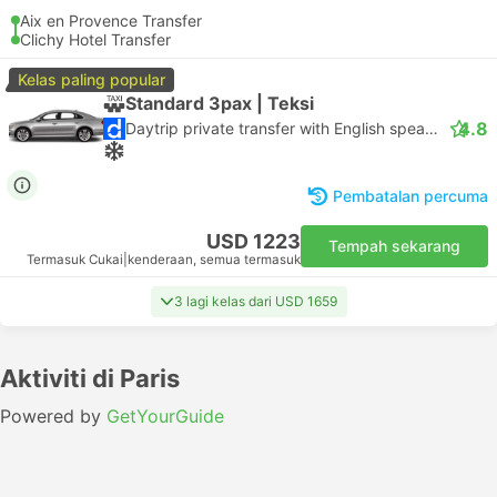
Aix en Provence Transfer
Clichy Hotel Transfer
Kelas paling popular
Standard 3pax | Teksi
4.8
Daytrip private transfer with English speaking driver
Pembatalan percuma
USD 1223
Tempah sekarang
Termasuk Cukai
|
kenderaan, semua termasuk
3 lagi kelas dari USD 1659
Aktiviti di Paris
Powered by
GetYourGuide