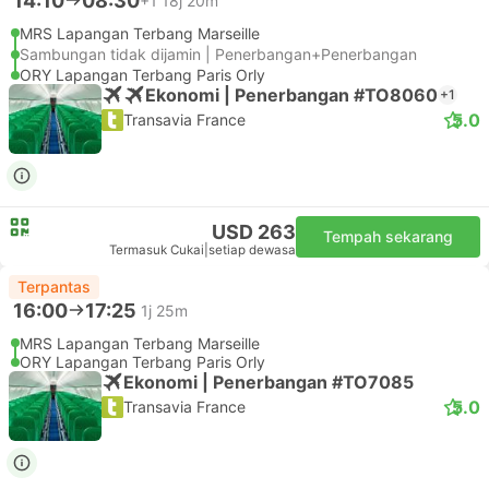
14:10
08:30
+1
18j 20m
MRS Lapangan Terbang Marseille
Sambungan tidak dijamin | Penerbangan+Penerbangan
ORY Lapangan Terbang Paris Orly
Ekonomi | Penerbangan #TO8060
+1
5.0
Transavia France
USD 263
Tempah sekarang
Termasuk Cukai
|
setiap dewasa
Terpantas
16:00
17:25
1j 25m
MRS Lapangan Terbang Marseille
ORY Lapangan Terbang Paris Orly
Ekonomi | Penerbangan #TO7085
5.0
Transavia France