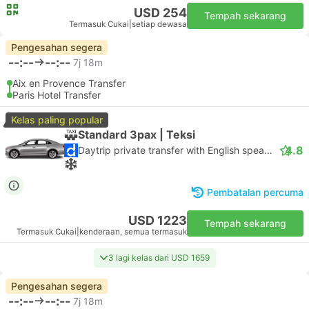
USD 254
Tempah sekarang
Termasuk Cukai
|
setiap dewasa
Pengesahan segera
--:--
--:--
7j 18m
Aix en Provence Transfer
Paris Hotel Transfer
Kelas paling popular
Standard 3pax | Teksi
4.8
Daytrip private transfer with English speaking driver
Pembatalan percuma
USD 1223
Tempah sekarang
Termasuk Cukai
|
kenderaan, semua termasuk
3 lagi kelas dari USD 1659
Pengesahan segera
--:--
--:--
7j 18m