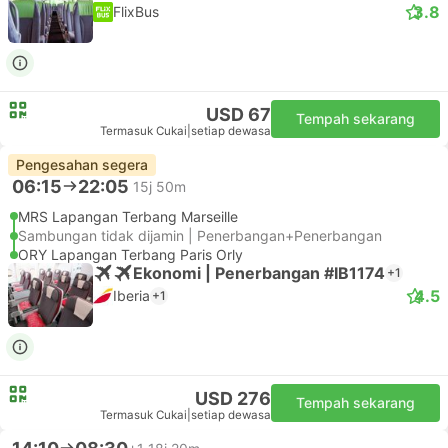
3.8
FlixBus
USD 67
Tempah sekarang
Termasuk Cukai
|
setiap dewasa
Pengesahan segera
06:15
22:05
15j 50m
MRS Lapangan Terbang Marseille
Sambungan tidak dijamin | Penerbangan+Penerbangan
ORY Lapangan Terbang Paris Orly
Ekonomi | Penerbangan #IB1174
+1
4.5
Iberia
+1
USD 276
Tempah sekarang
Termasuk Cukai
|
setiap dewasa