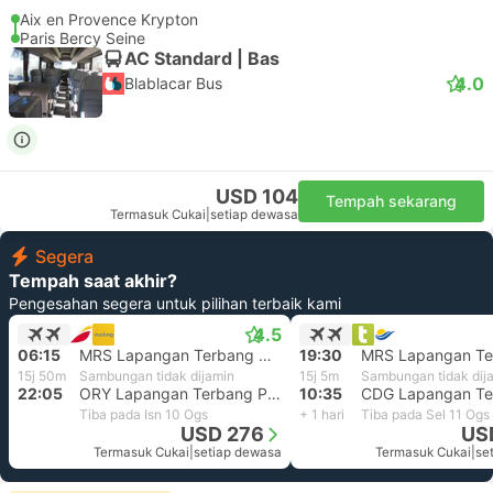
Aix en Provence Krypton
Paris Bercy Seine
AC Standard | Bas
4.0
Blablacar Bus
USD 104
Tempah sekarang
Termasuk Cukai
|
setiap dewasa
Segera
Tempah saat akhir?
Pengesahan segera untuk pilihan terbaik kami
4.5
06:15
MRS Lapangan Terbang Marseille
19:30
15j 50m
Sambungan tidak dijamin
15j 5m
Sambungan tidak dij
22:05
ORY Lapangan Terbang Paris Orly
10:35
Tiba pada Isn 10 Ogs
+ 1 hari
Tiba pada Sel 11 Ogs
USD 276
US
Termasuk Cukai
|
setiap dewasa
Termasuk Cukai
|
se