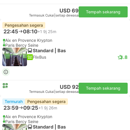
USD 69
Tempah sekarang
Termasuk Cukai
|
setiap dewasa
Pengesahan segera
22:45
08:10
+1
9j 25m
Aix en Provence Krypton
Paris Bercy Seine
Standard | Bas
3.8
FlixBus
USD 92
Tempah sekarang
Termasuk Cukai
|
setiap dewasa
Termurah
Pengesahan segera
23:59
09:25
+1
9j 26m
Aix en Provence Krypton
Paris Bercy Seine
Standard | Bas