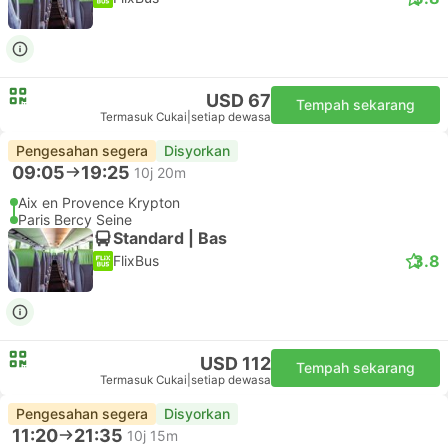
USD 67
Tempah sekarang
Termasuk Cukai
|
setiap dewasa
Pengesahan segera
Disyorkan
09:05
19:25
10j 20m
Aix en Provence Krypton
Paris Bercy Seine
Standard | Bas
3.8
FlixBus
USD 112
Tempah sekarang
Termasuk Cukai
|
setiap dewasa
Pengesahan segera
Disyorkan
11:20
21:35
10j 15m