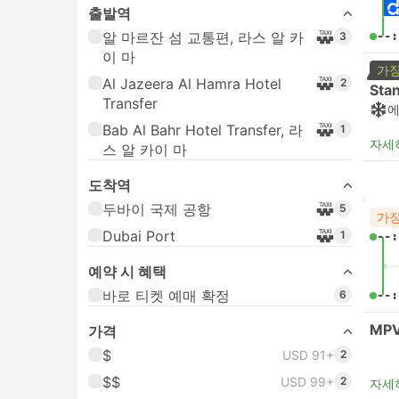
출발역
알 마르잔 섬 교통편, 라스 알 카
--:
3
이 마
가장
Al Jazeera Al Hamra Hotel
2
Sta
Transfer
Bab Al Bahr Hotel Transfer, 라
1
자세
스 알 카이 마
도착역
두바이 국제 공항
5
가장
Dubai Port
1
--:
예약 시 혜택
바로 티켓 예매 확정
6
--:
MPV
가격
$
USD 91+
2
$$
USD 99+
2
자세