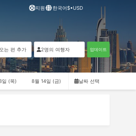
지원
한국어
$•USD
오는 편 추가
2명의 여행자
업데이트
3일 (목)
8월 14일 (금)
날짜 선택