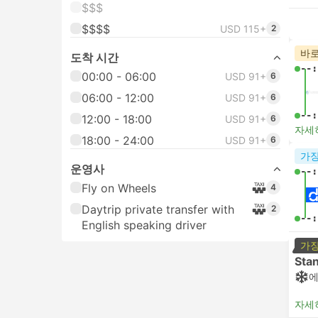
$$$
$$$$
USD 115+
2
바로
도착 시간
--:
00:00 - 06:00
USD 91+
6
06:00 - 12:00
USD 91+
6
--:
12:00 - 18:00
USD 91+
6
자세
18:00 - 24:00
USD 91+
6
가장
운영사
--:
Fly on Wheels
4
Daytrip private transfer with
2
--:
English speaking driver
가장
Sta
자세