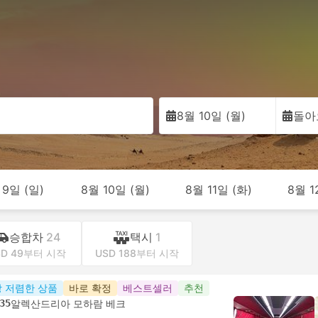
8월 10일 (월)
돌아
 9일 (일)
8월 10일 (월)
8월 11일 (화)
8월 1
승합차
24
택시
1
SD 49부터 시작
USD 188부터 시작
 저렴한 상품
바로 확정
베스트셀러
추천
35
알렉산드리아 모하람 베크