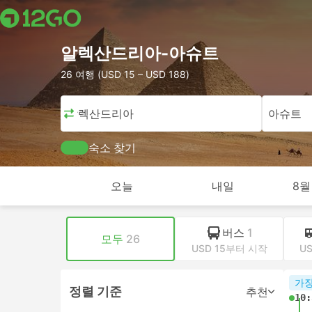
알렉산드리아-아슈트
26 여행 (USD 15 – USD 188)
알렉산드리아
아슈트
숙소 찾기
오늘
내일
8월
버스
1
모두
26
USD 15부터 시작
U
가장
정렬 기준
추천
10: