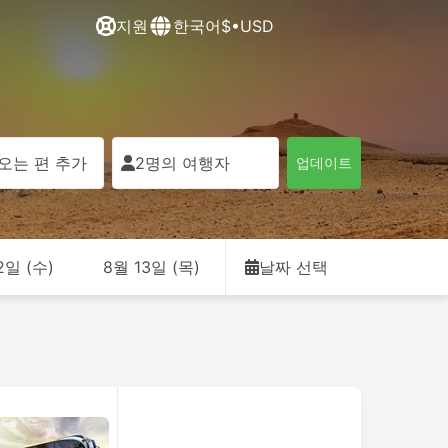
지원
한국어
$•USD
오는 편 추가
2명의 여행자
업데이트
2일 (수)
8월 13일 (목)
날짜 선택