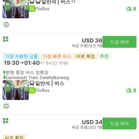
일반석 | 버스
+1
3.8
FlixBus
USD 36
지금 예약
세금 포함
|
성인 1명
가장 저렴한 상품
가장 빠른 버스
바로 확정
추천
19:30
01:40
+1
6시간 10분
뮌헨 중앙 버스 정류장
Darmstadt Train Zweifalltorweg
일반석 | 버스
3.8
FlixBus
USD 34
지금 예약
세금 포함
|
성인 1명
바로 확정