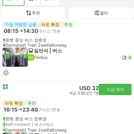
추천
필터
가장 저렴한 상품
바로 확정
추천
08:15
14:30
6시간 15분
뮌헨 중앙 버스 정류장
Darmstadt Train Zweifalltorweg
일반석 | 버스
3.8
FlixBus
USD 32
지금 예약
세금 포함
|
성인 1명
바로 확정
추천
16:15
23:40
7시간 25분
뮌헨 중앙 버스 정류장
Self-connect | 버스+버스
Darmstadt Train Zweifalltorweg