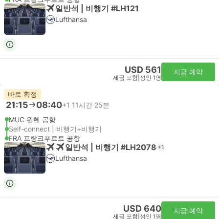
일반석 | 비행기 #LH121
Lufthansa
USD 561
지금 예약
세금 포함
|
성인 1명
바로 확정
21:15
08:40
+1
11시간 25분
MUC 뮌헨 공항
Self-connect | 비행기+비행기
FRA 프랑크푸르트 공항
일반석 | 비행기 #LH2078
+1
Lufthansa
USD 640
지금 예약
세금 포함
|
성인 1명