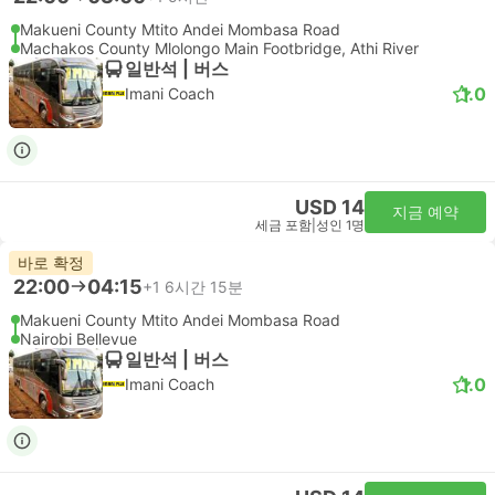
Makueni County Mtito Andei Mombasa Road
Machakos County Mlolongo Main Footbridge, Athi River
일반석 | 버스
1.0
Imani Coach
USD 14
지금 예약
세금 포함
|
성인 1명
바로 확정
22:00
04:15
+1
6시간 15분
Makueni County Mtito Andei Mombasa Road
Nairobi Bellevue
일반석 | 버스
1.0
Imani Coach