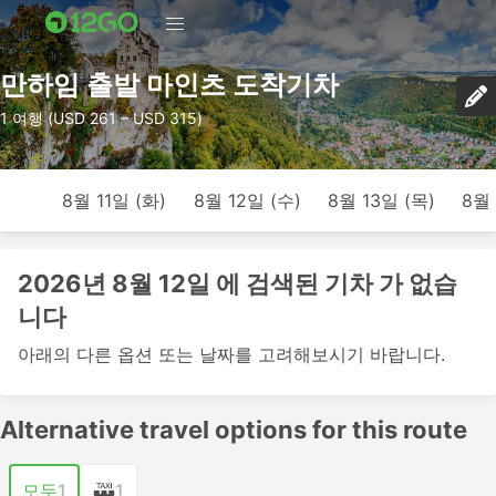
만하임 출발 마인츠 도착기차
1 여행 (USD 261 – USD 315)
8월 11일 (화)
8월 12일 (수)
8월 13일 (목)
8월 
2026년 8월 12일 에 검색된 기차 가 없습
니다
아래의 다른 옵션 또는 날짜를 고려해보시기 바랍니다.
Alternative travel options for this route
모두
1
1