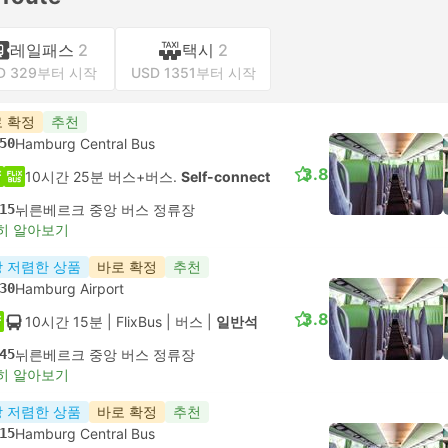
레일패스
2
택시
2
D 329부터 시작
USD 1351부터 시작
 확정
추천
50
Hamburg Central Bus
3.8
10시간 25분 버스+버스.
Self-connect
15
뉘른베르크 중앙 버스 정류장
히 알아보기
 저렴한 상품
바로 확정
추천
30
Hamburg Airport
3.8
10시간 15분
| FlixBus
|
버스
|
일반석
45
뉘른베르크 중앙 버스 정류장
히 알아보기
 저렴한 상품
바로 확정
추천
15
Hamburg Central Bus