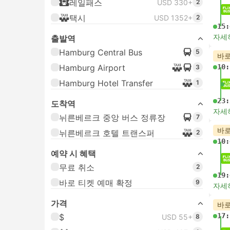
레일패스
USD 330+
2
택시
USD 1352+
2
15:
자세
출발역
Hamburg Central Bus
5
바로
Hamburg Airport
10:
3
Hamburg Hotel Transfer
1
23:
도착역
자세
뉘른베르크 중앙 버스 정류장
7
바로
뉘른베르크 호텔 트랜스퍼
2
10:
예약 시 혜택
무료 취소
2
19:
바로 티켓 예매 확정
9
자세
가격
바로
17:
$
USD 55+
8