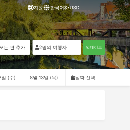
지원
한국어
$•USD
오는 편 추가
2명의 여행자
업데이트
2일 (수)
8월 13일 (목)
날짜 선택