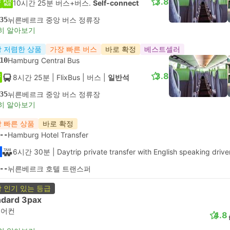
3.8
10시간 25분 버스+버스.
Self-connect
35
뉘른베르크 중앙 버스 정류장
히 알아보기
 저렴한 상품
가장 빠른 버스
바로 확정
베스트셀러
10
Hamburg Central Bus
3.8
8시간 25분
| FlixBus
|
버스
|
일반석
35
뉘른베르크 중앙 버스 정류장
히 알아보기
 빠른 상품
바로 확정
--
Hamburg Hotel Transfer
6시간 30분
| Daytrip private transfer with English speaking drive
--
뉘른베르크 호텔 트랜스퍼
 인기 있는 등급
ndard 3pax
에어컨
4.8