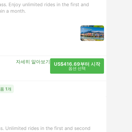
s. Enjoy unlimited rides in the first and
hin a month.
자세히 알아보기
US$416.69부터 시작
옵션 선택
상품 1개
. Unlimited rides in the first and second