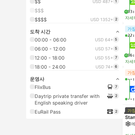
$$
USD 487+
1
$$$
03:
+1
자세
$$$$
USD 1352+
2
가장
도착 시간
22:
00:00 - 06:00
USD 64+
5
06:00 - 12:00
USD 57+
5
06:
+1
12:00 - 18:00
USD 55+
7
자세
18:00 - 24:00
USD 74+
6
가장
운영사
--:
FlixBus
7
Daytrip private transfer with
2
--:
English speaking driver
가장
EuRail Pass
2
Sta