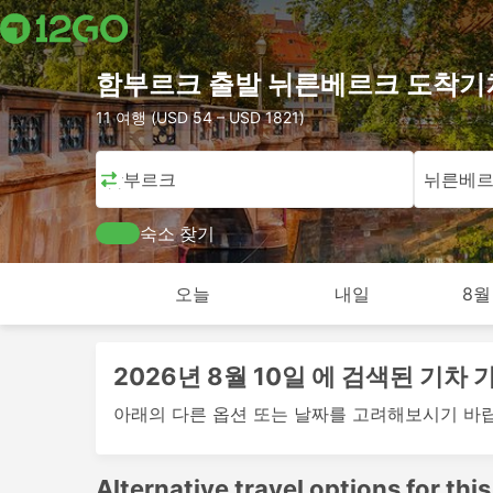
함부르크 출발 뉘른베르크 도착기
11 여행 (USD 54 – USD 1821)
함부르크
뉘른베
숙소 찾기
오늘
내일
8월
2026년 8월 10일 에 검색된 기차
아래의 다른 옵션 또는 날짜를 고려해보시기 바
Alternative travel options for this