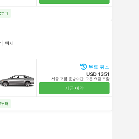
52부터
r
|
택시
무료 취소
USD 1351
세금 포함
|
운송수단, 모든 요금 포함
지금 예약
52부터