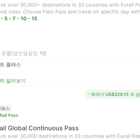
ck over 30,000+ destinations in 33 countries with Eurail Pas
nd class. Choose Flexi Pass and travel on specific day wit
 - 5 - 7 - 10 - 15
 포함
|
성인당
성인 1명
트 클래스
히 알아보기
최저가 US$329.15 외 
일패스
Rail Pass
ail Global Continuous Pass
ck over 30,000 destinations in 33 countries with Eurail Pass