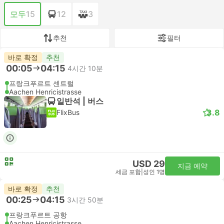
모두
15
12
3
추천
필터
바로 확정
추천
00:05
04:15
4시간 10분
프랑크푸르트 센트럴
Aachen Henricistrasse
일반석 | 버스
3.8
FlixBus
USD 29
지금 예약
세금 포함
|
성인 1명
바로 확정
추천
00:25
04:15
3시간 50분
프랑크푸르트 공항
Aachen Henricistrasse