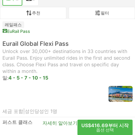
추천
필터
레일패스
EuRail Pass
Eurail Global Flexi Pass
Unlock over 30,000+ destinations in 33 countries with
Eurail Pass. Enjoy unlimited rides in the first and second
class. Choose Flexi Pass and travel on specific day
within a month.
일:
4 - 5 - 7 - 10 - 15
세금 포함
|
성인당
성인 1명
퍼스트 클래스
자세히 알아보기
US$416.69부터 시작
옵션 선택