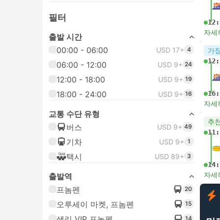
필터
12:
자세
출발 시간
00:00 - 06:00
USD 17+
4
가장
12:
06:00 - 12:00
USD 9+
24
12:00 - 18:00
USD 9+
19
18:00 - 24:00
16:
USD 9+
16
자세
교통 수단 유형
추
버스
USD 9+
49
11:
기차
USD 9+
1
택시
USD 89+
3
14:
자세
출발역
프놈펜
20
오루세이 마켓, 프놈펜
15
샐리 VIP 프놈펜
14