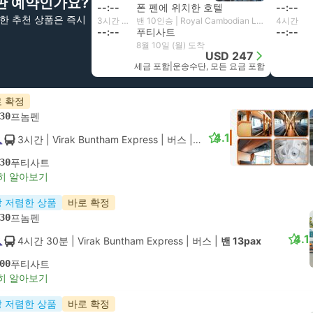
판 예약인가요?
--:--
폰 펜에 위치한 호텔
--:--
한 추천 상품은 즉시
3시간 30분
밴 10인승 | Royal Cambodian Limousine
4시간
--:--
푸티사트
--:--
8월 10일 (월) 도착
USD 247
세금 포함
|
운송수단, 모든 요금 포함
 확정
30
프놈펜
4.1
3시간
| Virak Buntham Express
|
버스
|
Luxury Hotel
30
푸티사트
히 알아보기
 저렴한 상품
바로 확정
30
프놈펜
4.1
4시간 30분
| Virak Buntham Express
|
버스
|
밴 13pax
00
푸티사트
히 알아보기
 저렴한 상품
바로 확정