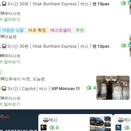
4.1
3시간 30분
| Virak Buntham Express
|
버스
|
밴 13pax
30
푸티사트
히 알아보기
 저렴한 상품
바로 확정
베스트셀러
추천
30
프놈펜
4.1
3시간 30분
| Virak Buntham Express
|
버스
|
밴 13pax
00
푸티사트
히 알아보기
천
30
오루세이 마켓, 프놈펜
4.4
3시간
| Capitol
|
버스
|
VIP Minivan 11
30
푸티사트
히 알아보기
즉시
택시
택
5.0
4