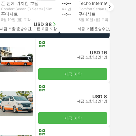
폰 펜에 위치한 호텔
--:--
Techo International Airport, 프놈펜
Comfort Sedan (3 Seats) | Sima Car
4시간 20분
Comfort Sedan (3 Seats) | Sima Car
푸티사트
--:--
푸티사트
8월 10일 (월) 도착
8월 10일 (월) 도착
USD 88
USD 93
세금 포함
|
운송수단, 모든 요금 포함
세금 포함
|
운송수단, 모든 요금 포함
USD 16
세금 포함
|
성인 1명
지금 예약
USD 8
세금 포함
|
성인 1명
지금 예약