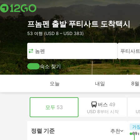
프놈펜 출발 푸티사트 도착택시
53 여행 (USD 8 – USD 383)
프놈펜
푸티사
숙소 찾기
오늘
내일
8월
버스
49
모두
53
USD 8부터 시작
U
가장
정렬 기준
추천
09: