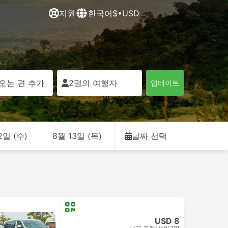
지원
한국어
$•USD
오는 편 추가
2명의 여행자
업데이트
2일 (수)
8월 13일 (목)
날짜 선택
USD 8