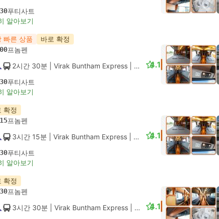
30
푸티사트
히 알아보기
 빠른 상품
바로 확정
00
프놈펜
4.1
2시간 30분
| Virak Buntham Express
|
버스
|
호텔 버스
30
푸티사트
히 알아보기
 확정
15
프놈펜
4.1
3시간 15분
| Virak Buntham Express
|
버스
|
호텔 버스
30
푸티사트
히 알아보기
 확정
30
프놈펜
4.1
3시간 30분
| Virak Buntham Express
|
버스
|
Luxury Hotel