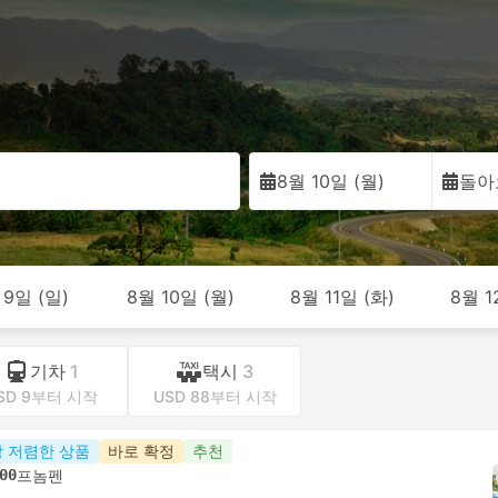
트
8월 10일 (월)
돌아
 9일 (일)
8월 10일 (월)
8월 11일 (화)
8월 1
기차
1
택시
3
SD 9부터 시작
USD 88부터 시작
 저렴한 상품
바로 확정
추천
00
프놈펜