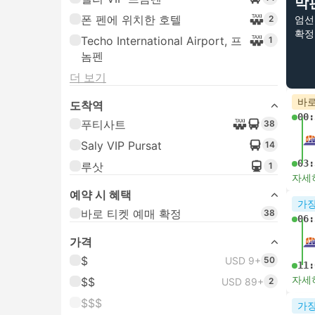
막
폰 펜에 위치한 호텔
2
엄선
확정
Techo International Airport, 프
1
놈펜
더 보기
바로
도착역
00:
푸티사트
38
Saly VIP Pursat
14
03:
루삿
1
자세
예약 시 혜택
가장
바로 티켓 예매 확정
38
06:
가격
$
USD 9+
50
11:
자세
$$
USD 89+
2
$$$
가장