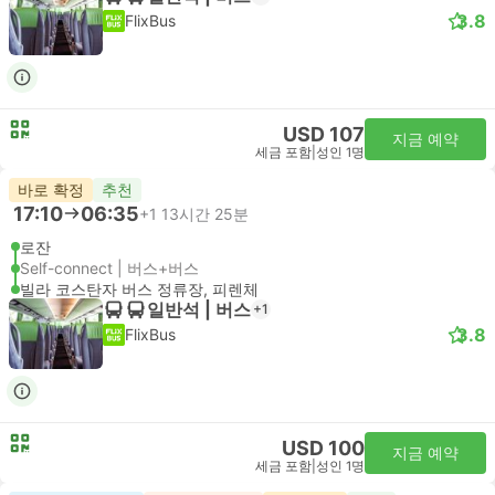
3.8
FlixBus
USD 107
지금 예약
세금 포함
|
성인 1명
바로 확정
추천
17:10
06:35
+1
13시간 25분
로잔
Self-connect | 버스+버스
빌라 코스탄자 버스 정류장, 피렌체
일반석 | 버스
+1
3.8
FlixBus
USD 100
지금 예약
세금 포함
|
성인 1명