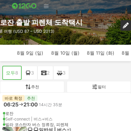
로잔 출발 피렌체 도착택시
8 여행 (USD 87 – USD 2013)
8월 9일 (일)
8월 10일 (월)
8월 11일 (화)
8월 
모두
8
3
2
3
추천
필터
바로 확정
추천
06:25
21:00
14시간 35분
로잔
Self-connect | 버스+버스
빌라 코스탄자 버스 정류장, 피렌체
일반석 | 버스
+1