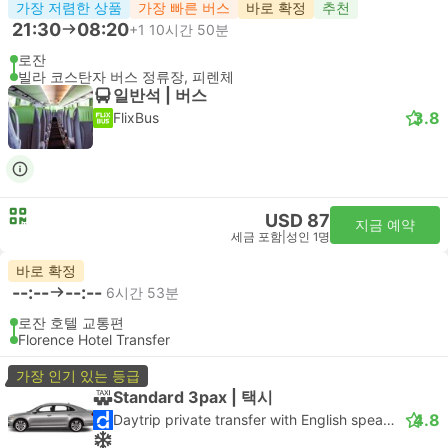
가장 저렴한 상품
가장 빠른 버스
바로 확정
추천
21:30
08:20
+1
10시간 50분
로잔
빌라 코스탄자 버스 정류장, 피렌체
일반석 | 버스
3.8
FlixBus
USD 87
지금 예약
세금 포함
|
성인 1명
바로 확정
--:--
--:--
6시간 53분
로잔 호텔 교통편
Florence Hotel Transfer
가장 인기 있는 등급
Standard 3pax | 택시
4.8
Daytrip private transfer with English speaking driver