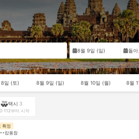
8월 9일 (일)
돌아
 8일 (토)
8월 9일 (일)
8월 10일 (월)
8월 1
택시
3
D 112부터 시작
 확정
--
캄퐁참