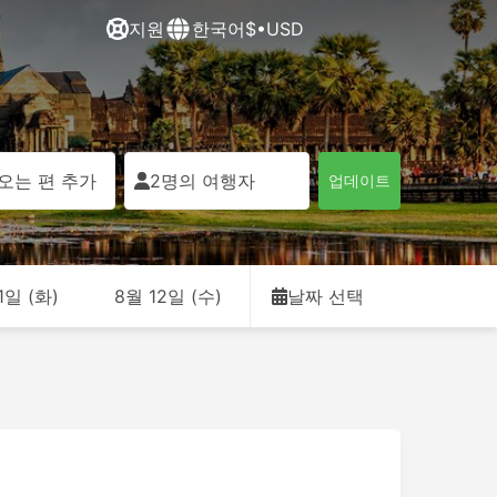
지원
한국어
$•USD
오는 편 추가
2명의 여행자
업데이트
1일 (화)
8월 12일 (수)
날짜 선택