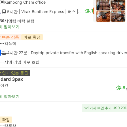
30
Kampong Cham office
4.1
5시간
| Virak Buntham Express
|
버스
|
VIP
30
시엠립 비락 분탐
히 알아보기
 빠른 상품
바로 확정
--
캄퐁참
4시간 27분
| Daytrip private transfer with English speaking drive
--
시엠 리엡 아무 호텔
 인기 있는 등급
ndard 3pax
에어컨
4.8
히 알아보기
1가지 수업 추가 USD 29
 확정
--
캄퐁참