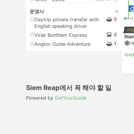
운영사
--:
Daytrip private transfer with
2
English speaking driver
가장
Virak Buntham Express
2
Sta
Angkor Guide Adventure
1
자세
Siem Reap에서 꼭 해야 할 일
Powered by
GetYourGuide