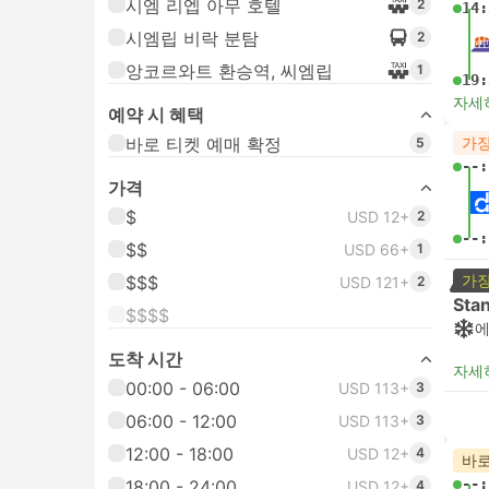
시엠 리엡 아무 호텔
2
14:
시엠립 비락 분탐
2
앙코르와트 환승역, 씨엠립
1
19:
자세
예약 시 혜택
바로 티켓 예매 확정
가장
5
--:
가격
$
USD 12+
2
--:
$$
USD 66+
1
가장
$$$
USD 121+
2
Sta
$$$$
도착 시간
자세
00:00 - 06:00
USD 113+
3
06:00 - 12:00
USD 113+
3
12:00 - 18:00
USD 12+
4
바로
--:
18:00 - 24:00
USD 12+
4