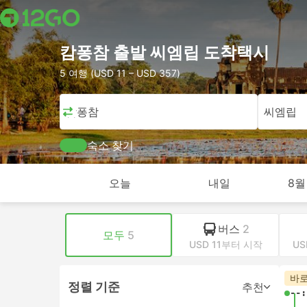
캄퐁참 출발 씨엠립 도착택시
5 여행 (USD 11 – USD 357)
캄퐁참
씨엠립
숙소 찾기
오늘
내일
8월
버스
2
모두
5
USD 11부터 시작
US
바로
정렬 기준
추천
--: