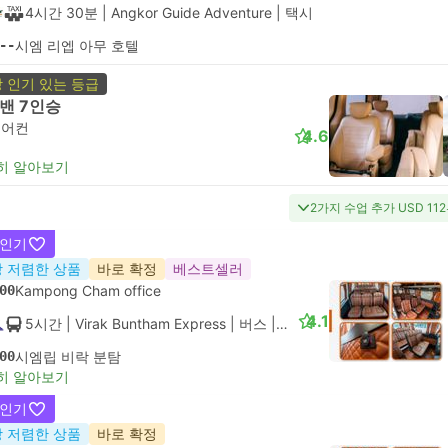
4시간 30분
| Angkor Guide Adventure
|
택시
--
시엠 리엡 아무 호텔
 인기 있는 등급
밴 7인승
에어컨
4.6
히 알아보기
2가지 수업 추가 USD 11
 인기
 저렴한 상품
바로 확정
베스트셀러
00
Kampong Cham office
4.1
5시간
| Virak Buntham Express
|
버스
|
VIP
00
시엠립 비락 분탐
히 알아보기
 인기
 저렴한 상품
바로 확정